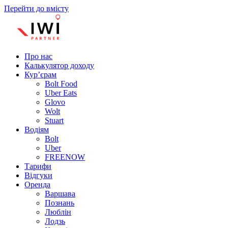
Перейти до вмісту
Про нас
Калькулятор доходу
Кур’єрам
Bolt Food
Uber Eats
Glovo
Wolt
Stuart
Водіям
Bolt
Uber
FREENOW
Тарифи
Відгуки
Оренда
Варшава
Познань
Люблін
Лодзь