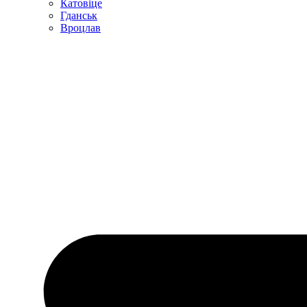
Катовіце
Гданськ
Вроцлав