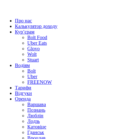
Про нас
Калькулятор доходу
Кур’єрам
Bolt Food
Uber Eats
Glovo
Wolt
Stuart
Водіям
Bolt
Uber
FREENOW
Тарифи
Відгуки
Оренда
Варшава
Познань
Люблін
Лодзь
Катовіце
Гданськ
Вроцлав