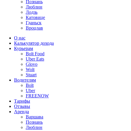
Познань
Люблин
Лодзь
Катовице
Гданьск
Вроцлав
О нас
Калькулятор дохода
Курьерам
Bolt Food
Uber Eats
Glovo
Wolt
Stuart
Водителям
Bolt
Uber
FREENOW
Тарифы
Отзывы
Аренда
Варшава
Познань
Люблин