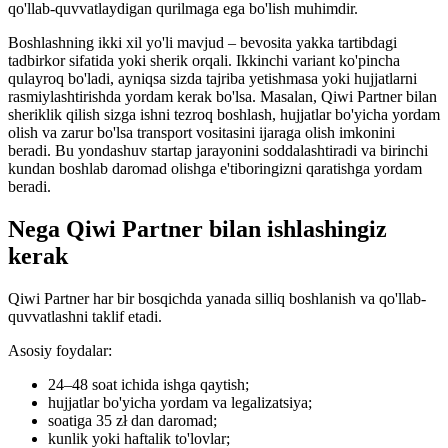
qo'llab-quvvatlaydigan qurilmaga ega bo'lish muhimdir.
Boshlashning ikki xil yo'li mavjud – bevosita yakka tartibdagi
tadbirkor sifatida yoki sherik orqali. Ikkinchi variant ko'pincha
qulayroq bo'ladi, ayniqsa sizda tajriba yetishmasa yoki hujjatlarni
rasmiylashtirishda yordam kerak bo'lsa. Masalan, Qiwi Partner bilan
sheriklik qilish sizga ishni tezroq boshlash, hujjatlar bo'yicha yordam
olish va zarur bo'lsa transport vositasini ijaraga olish imkonini
beradi. Bu yondashuv startap jarayonini soddalashtiradi va birinchi
kundan boshlab daromad olishga e'tiboringizni qaratishga yordam
beradi.
Nega Qiwi Partner bilan ishlashingiz
kerak
Qiwi Partner har bir bosqichda yanada silliq boshlanish va qo'llab-
quvvatlashni taklif etadi.
Asosiy foydalar:
24–48 soat ichida ishga qaytish;
hujjatlar bo'yicha yordam va legalizatsiya;
soatiga 35 zł dan daromad;
kunlik yoki haftalik to'lovlar;