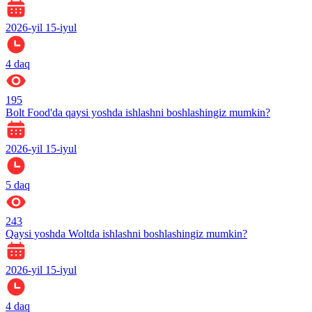
2026-yil 15-iyul
4
daq
195
Bolt Food'da qaysi yoshda ishlashni boshlashingiz mumkin?
2026-yil 15-iyul
5
daq
243
Qaysi yoshda Woltda ishlashni boshlashingiz mumkin?
2026-yil 15-iyul
4
daq