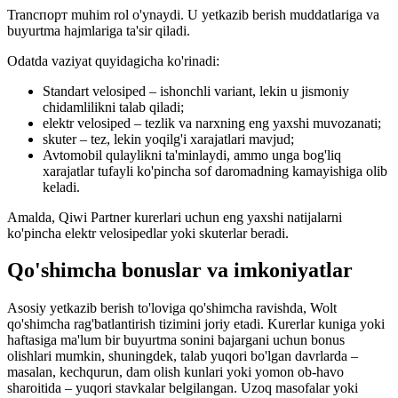
Tranспорт muhim rol o'ynaydi. U yetkazib berish muddatlariga va
buyurtma hajmlariga ta'sir qiladi.
Odatda vaziyat quyidagicha ko'rinadi:
Standart velosiped – ishonchli variant, lekin u jismoniy
chidamlilikni talab qiladi;
elektr velosiped – tezlik va narxning eng yaxshi muvozanati;
skuter – tez, lekin yoqilg'i xarajatlari mavjud;
Avtomobil qulaylikni ta'minlaydi, ammo unga bog'liq
xarajatlar tufayli ko'pincha sof daromadning kamayishiga olib
keladi.
Amalda, Qiwi Partner kurerlari uchun eng yaxshi natijalarni
ko'pincha elektr velosipedlar yoki skuterlar beradi.
Qo'shimcha bonuslar va imkoniyatlar
Asosiy yetkazib berish to'loviga qo'shimcha ravishda, Wolt
qo'shimcha rag'batlantirish tizimini joriy etadi. Kurerlar kuniga yoki
haftasiga ma'lum bir buyurtma sonini bajargani uchun bonus
olishlari mumkin, shuningdek, talab yuqori bo'lgan davrlarda –
masalan, kechqurun, dam olish kunlari yoki yomon ob-havo
sharoitida – yuqori stavkalar belgilangan. Uzoq masofalar yoki