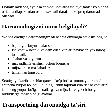
Doimiy ravishda, ayniqsa cho'qqi soatlarda ishlaydiganlar ko'pincha
o'rtacha diapazondan oshib, sezilarli darajada ko'proq daromad
olishadi.
Daromadingizni nima belgilaydi?
Woltda oladigan daromadingiz bir nechta omillarga bevosita bog'liq:
bajarilgan buyurtmalar soni;
Ish vaqti – kechki va dam olish kunlari navbatlari yaxshiroq
to'lanadi;
shahar va buyurtma hajmi;
maqsadlarga erishish uchun bonuslar;
mijozlardan maslahatlar;
tanlangan transport;
Soatiga yetkazib berishlar qancha ko'p bo'lsa, umumiy daromad
shuncha yuqori bo'ladi. Shuning uchun tajribali kurerlar navbatlarini
talab eng yuqori bo'lgan soatlarga va mijozlar eng zich bo'lgan
hududlarga moslab belgilaydilar.
Transportning daromadga ta'siri