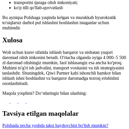
transportni ijaraga olish imkoniyati;
ko'p tilli qo'llab-quvvatlash
Bu ayniqsa Polshaga yaqinda kelgan va murakkab byurokratik
to'siqlarsiz darhol pul ishlashni boshlashni istaganlar uchun
muhimdir.
Xulosa
Wolt uchun kurer sifatida ishlash barqaror va nisbatan yuqori
daromad olish imkonini beradi. O'rtacha olganda oyiga 4 000–5 500
zł daromad olishingiz mumkin, faol ishlasangiz esa ancha ko'proq.
Muhimi to'g'ri ish jadvalini, transport vositasini va ish strategiyasini
tanlashdir. Shuningdek, Qiwi Partner kabi ishonchli hamkor bilan
ishlash ishni boshlashni va barqaror daromadga tezroq erishishni
osonlashtiradi.
Maqola yoqdimi? Do‘stlaringiz bilan ulashing:
Tavsiya etilgan maqolalar
Polshada necha yoshda taksi haydovchisi bo'lish mumkin?