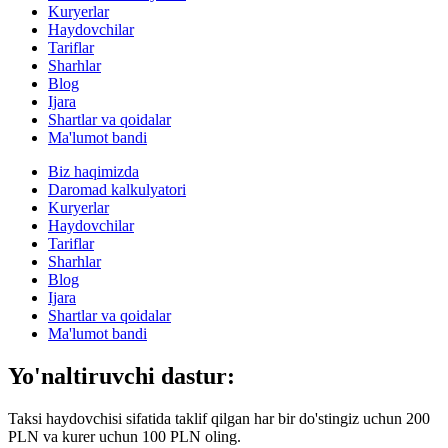
Kuryerlar
Haydovchilar
Tariflar
Sharhlar
Blog
Ijara
Shartlar va qoidalar
Ma'lumot bandi
Biz haqimizda
Daromad kalkulyatori
Kuryerlar
Haydovchilar
Tariflar
Sharhlar
Blog
Ijara
Shartlar va qoidalar
Ma'lumot bandi
Yo'naltiruvchi dastur:
Taksi haydovchisi sifatida taklif qilgan har bir do'stingiz uchun 200
PLN va kurer uchun 100 PLN oling.