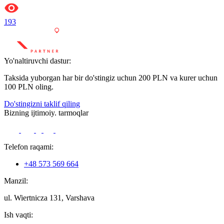
193
Yo'naltiruvchi dastur:
Taksida yuborgan har bir do'stingiz uchun 200 PLN va kurer uchun
100 PLN oling.
Do'stingizni taklif qiling
Bizning ijtimoiy. tarmoqlar
Telefon raqami:
+48 573 569 664
Manzil:
ul. Wiertnicza 131, Varshava
Ish vaqti: