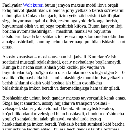
Faoliyatlar
Wolt kureri
butun jarayon maxsus mobil ilova orqali
to'liq muvofiqlashtiriladi, u barcha joriy yetkazib berish so'rovlarini
qabul qiladi. Onlayn bo'lgach, tizim yetkazib berishni taklif qiladi –
sizga buyurtmani qabul qilish, restoranga yoki do'konga borish,
buyurtmani olish va mijozga topshirish kifoya. Butun jarayon iloji
boricha avtomatlashtirilgan – marshrut, manzil va buyurtma
tafsilotlari ilovada ko'rsatiladi, to'lov esa mijoz tomonidan oldindan
amalga oshiriladi, shuning uchun kurer naqd pul bilan ishlashi shart
emas.
Asosiy xususiyat – moslashuvchan ish jadvali. Kurerlar o'z ish
soatlarini mustaqil rejalashtiradi, qat'iy navbatlarga bog'lanmaydi.
Kuniga bir necha soat ishlash yoki kechki pik vaqtlar va
buyurtmalar ko'p bo'lgan dam olish kunlarini o'z ichiga olgan 8–10
soatlik to'liq navbatda ishlashni tanlashingiz mumkin. Bu yetkazib
berish ishlarini o'qish yoki boshqa ish bilan osonlikcha
birlashtirishga imkon beradi va daromadingizga ham ta'sir qiladi.
Boshlashingiz uchun hech qanday maxsus tayyorgarlik kerak emas.
Sizga faqat smartfon, asosiy hujjatlar va transport vositasi –
velosiped, skuter yoki avtomobil kerak. Shuni aytish kerakki,
ko'pchilik odamlar velosiped bilan boshlaydi, chunki u qo'shimcha
yoqilg'i xarajatlarini talab qilmaydi va shaharda tezroq
harakatlanishga imkon beradi. Yetkazib berish sumkasi kabi barcha
zarur uskuna taqdim etiladi, bu esa hech qanday tajriba bo'lmasa