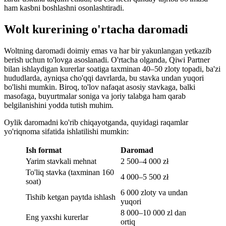
ham kasbni boshlashni osonlashtiradi.
Wolt kurerining o'rtacha daromadi
Woltning daromadi doimiy emas va har bir yakunlangan yetkazib
berish uchun to'lovga asoslanadi. O'rtacha olganda, Qiwi Partner
bilan ishlaydigan kurerlar soatiga taxminan 40–50 zloty topadi, ba'zi
hududlarda, ayniqsa cho'qqi davrlarda, bu stavka undan yuqori
bo'lishi mumkin. Biroq, to'lov nafaqat asosiy stavkaga, balki
masofaga, buyurtmalar soniga va joriy talabga ham qarab
belgilanishini yodda tutish muhim.
Oylik daromadni ko'rib chiqayotganda, quyidagi raqamlar
yo'riqnoma sifatida ishlatilishi mumkin:
Ish format
Daromad
Yarim stavkali mehnat
2 500–4 000 zł
To'liq stavka (taxminan 160
4 000–5 500 zł
soat)
6 000 zloty va undan
Tishib ketgan paytda ishlash
yuqori
8 000–10 000 zl dan
Eng yaxshi kurerlar
ortiq