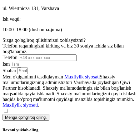
ul. Wiertnicza 131, Varshava
Ish vaqti:
10:00–18:00 (dushanba-juma)
Sizga qo'ng'iroq qilishimizni xohlaysizmi?
Telefon raqamingizni kiriting va biz 30 soniya ichida siz bilan
bog'lanamiz.
Telefon
Ism
Shahar
Men o'qiganimni tasdiqlayman
Maxfiylik siyosati
Shaxsiy
ma'lumotlaringizning administratori Varshavada joylashgan Qiwi
Partner hisoblanadi. Shaxsiy ma'lumotlaringiz siz bilan bog'lanish
maqsadida qayta ishlanadi. Shaxsiy ma'lumotlaringizni qayta ishlash
haqida ko'proq ma'lumotni quyidagi manzilda topishingiz mumkin.
Maxfiylik siyosati
.
Menga qo'ng'iroq qiling.
Ilovani yuklab oling