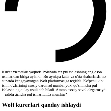
Kur'er xizmatlari yaqinda Polshada tez pul ishlashning eng oson
usullaridan biriga aylandi. Bu ayniqsa katta va o'rta shaharlarda tez
sur'atda kengayayotgan Wolt platformasiga tegishli. Ko'pchilik bu
ishni o'zlarining asosiy daromad manbai yoki qo'shimcha pul
ishlashning qulay usuli deb biladi. Ammo asosiy savol o'zgarmaydi
– aslida qancha pul ishlashingiz mumkin?
Wolt kurerlari qanday ishlaydi