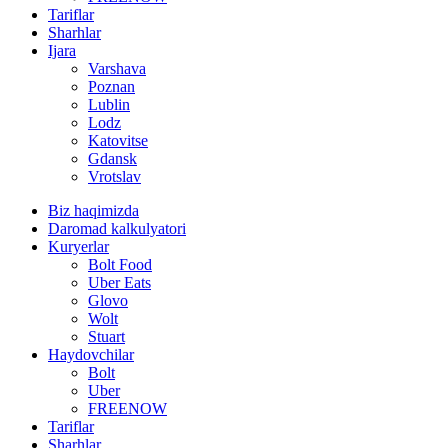
Tariflar
Sharhlar
Ijara
Varshava
Poznan
Lublin
Lodz
Katovitse
Gdansk
Vrotslav
Biz haqimizda
Daromad kalkulyatori
Kuryerlar
Bolt Food
Uber Eats
Glovo
Wolt
Stuart
Haydovchilar
Bolt
Uber
FREENOW
Tariflar
Sharhlar