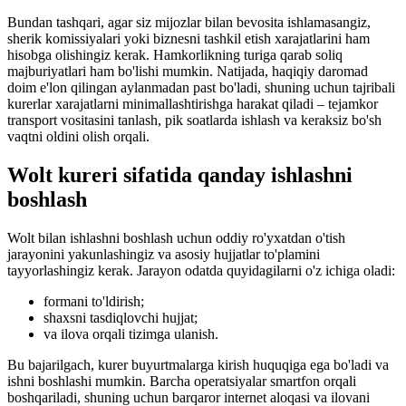
Bundan tashqari, agar siz mijozlar bilan bevosita ishlamasangiz,
sherik komissiyalari yoki biznesni tashkil etish xarajatlarini ham
hisobga olishingiz kerak. Hamkorlikning turiga qarab soliq
majburiyatlari ham bo'lishi mumkin. Natijada, haqiqiy daromad
doim e'lon qilingan aylanmadan past bo'ladi, shuning uchun tajribali
kurerlar xarajatlarni minimallashtirishga harakat qiladi – tejamkor
transport vositasini tanlash, pik soatlarda ishlash va keraksiz bo'sh
vaqtni oldini olish orqali.
Wolt kureri sifatida qanday ishlashni
boshlash
Wolt bilan ishlashni boshlash uchun oddiy ro'yxatdan o'tish
jarayonini yakunlashingiz va asosiy hujjatlar to'plamini
tayyorlashingiz kerak. Jarayon odatda quyidagilarni o'z ichiga oladi:
formani to'ldirish;
shaxsni tasdiqlovchi hujjat;
va ilova orqali tizimga ulanish.
Bu bajarilgach, kurer buyurtmalarga kirish huquqiga ega bo'ladi va
ishni boshlashi mumkin. Barcha operatsiyalar smartfon orqali
boshqariladi, shuning uchun barqaror internet aloqasi va ilovani