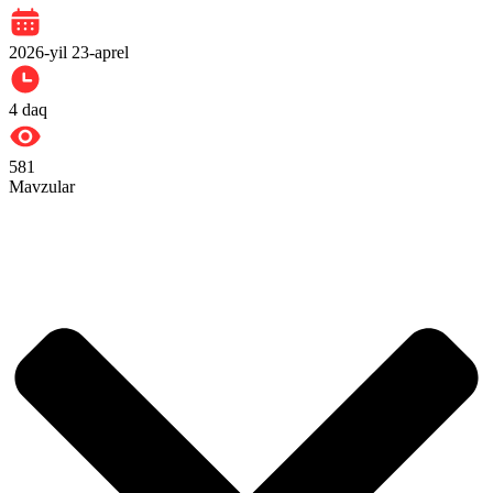
2026-yil 23-aprel
4
daq
581
Mavzular