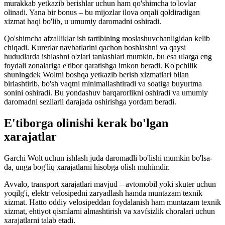
murakkab yetkazib berishlar uchun ham qo'shimcha to'lovlar
olinadi. Yana bir bonus – bu mijozlar ilova orqali qoldiradigan
xizmat haqi bo'lib, u umumiy daromadni oshiradi.
Qo'shimcha afzalliklar ish tartibining moslashuvchanligidan kelib
chiqadi. Kurerlar navbatlarini qachon boshlashni va qaysi
hududlarda ishlashni o'zlari tanlashlari mumkin, bu esa ularga eng
foydali zonalariga e'tibor qaratishga imkon beradi. Ko'pchilik
shuningdek Woltni boshqa yetkazib berish xizmatlari bilan
birlashtirib, bo'sh vaqtni minimallashtiradi va soatiga buyurtma
sonini oshiradi. Bu yondashuv barqarorlikni oshiradi va umumiy
daromadni sezilarli darajada oshirishga yordam beradi.
E'tiborga olinishi kerak bo'lgan
xarajatlar
Garchi Wolt uchun ishlash juda daromadli bo'lishi mumkin bo'lsa-
da, unga bog'liq xarajatlarni hisobga olish muhimdir.
Avvalo, transport xarajatlari mavjud – avtomobil yoki skuter uchun
yoqilg'i, elektr velosipedni zaryadlash hamda muntazam texnik
xizmat. Hatto oddiy velosipeddan foydalanish ham muntazam texnik
xizmat, ehtiyot qismlarni almashtirish va xavfsizlik choralari uchun
xarajatlarni talab etadi.