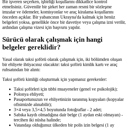
Bir işveren seçerken, işbirliği koşullarını dikkatlice kontrol
etmelisiniz. Güvenilir bir şirket her zaman resmi bir sözleşme
imzalar ve ödemeler, komisyonlar ve araç kiralama koşullarını
önceden açıklar. Bir yabancının Ukrayna'da kalmak için henüz
belgeleri yoksa, genellikle önce bir davetiye veya çalışma izni verilir,
ardından çalışma vizesi için başvuru yapılır.
Sürücü olarak çalışmak için hangi
belgeler gereklidir?
Yasal olarak taksi şoförü olarak çalışmak için, iki bölümden oluşan
bir ehliyete ihtiyacınız olacaktır: taksi şoförü kimlik kartı ve araç
ruhsatından bir alıntı:
Taksi şoförü kimliği oluşturmak için yapmanız gerekenler:
Taksi şoförleri için tıbbi muayeneler (genel ve psikolojik);
Polonya ehliyeti;
Pasaportunuzun ve ehliyetinizin taranmış kopyaları (kopyalar
ofisimizde alınabilir);
3×4 veya 3,5×4,5 boyutunda fotoğraflar - 2 adet;
Sabıka kaydı olmadığına dair belge (1 aydan eski olmayan) -
tercihen iki nüsha halinde;
Vatandaşı olduğunuz ülkeden bir polis izin belgesi (1 ay