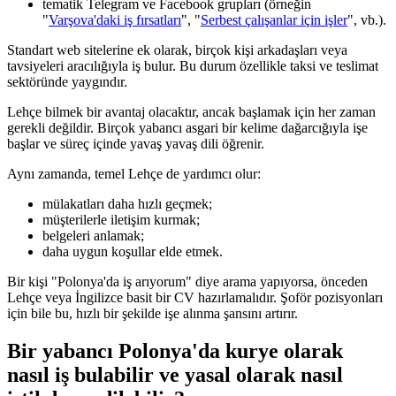
tematik Telegram ve Facebook grupları (örneğin
"
Varşova'daki iş fırsatları
", "
Serbest çalışanlar için işler
", vb.).
Standart web sitelerine ek olarak, birçok kişi arkadaşları veya
tavsiyeleri aracılığıyla iş bulur. Bu durum özellikle taksi ve teslimat
sektöründe yaygındır.
Lehçe bilmek bir avantaj olacaktır, ancak başlamak için her zaman
gerekli değildir. Birçok yabancı asgari bir kelime dağarcığıyla işe
başlar ve süreç içinde yavaş yavaş dili öğrenir.
Aynı zamanda, temel Lehçe de yardımcı olur:
mülakatları daha hızlı geçmek;
müşterilerle iletişim kurmak;
belgeleri anlamak;
daha uygun koşullar elde etmek.
Bir kişi "Polonya'da iş arıyorum" diye arama yapıyorsa, önceden
Lehçe veya İngilizce basit bir CV hazırlamalıdır. Şoför pozisyonları
için bile bu, hızlı bir şekilde işe alınma şansını artırır.
Bir yabancı Polonya'da kurye olarak
nasıl iş bulabilir ve yasal olarak nasıl