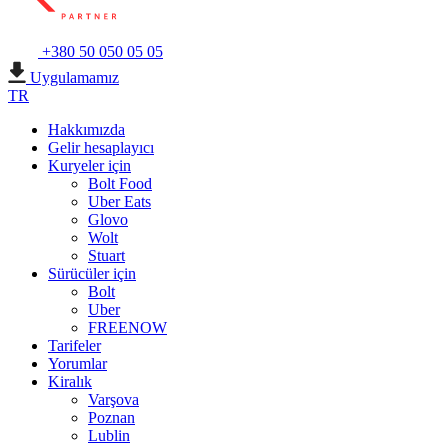
+380 50 050 05 05
Uygulamamız
TR
Hakkımızda
Gelir hesaplayıcı
Kuryeler için
Bolt Food
Uber Eats
Glovo
Wolt
Stuart
Sürücüler için
Bolt
Uber
FREENOW
Tarifeler
Yorumlar
Kiralık
Varşova
Poznan
Lublin