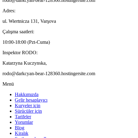
rodo@darkcyan-bear-128360.hostingersite.com
Adres:
ul. Wiertnicza 131, Varşova
Çalışma saatleri:
10:00-18:00 (Pzt-Cuma)
Inspektor RODO:
Katarzyna Kuczynska,
rodo@darkcyan-bear-128360.hostingersite.com
Menü
Hakkımızda
Gelir hesaplayıcı
Kuryeler için
Sürücüler için
Tarifeler
Yorumlar
Blog
Kiralık