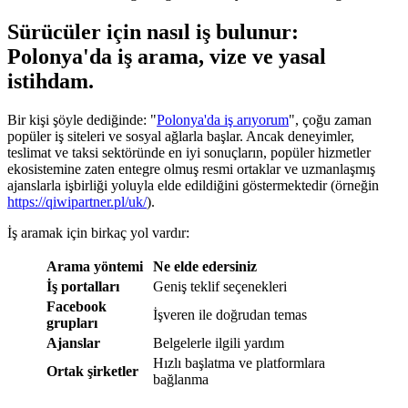
Sürücüler için nasıl iş bulunur:
Polonya'da iş arama, vize ve yasal
istihdam.
Bir kişi şöyle dediğinde: "
Polonya'da iş arıyorum
", çoğu zaman
popüler iş siteleri ve sosyal ağlarla başlar. Ancak deneyimler,
teslimat ve taksi sektöründe en iyi sonuçların, popüler hizmetler
ekosistemine zaten entegre olmuş resmi ortaklar ve uzmanlaşmış
ajanslarla işbirliği yoluyla elde edildiğini göstermektedir (örneğin
https://qiwipartner.pl/uk/
).
İş aramak için birkaç yol vardır:
Arama yöntemi
Ne elde edersiniz
İş portalları
Geniş teklif seçenekleri
Facebook
İşveren ile doğrudan temas
grupları
Ajanslar
Belgelerle ilgili yardım
Hızlı başlatma ve platformlara
Ortak şirketler
bağlanma