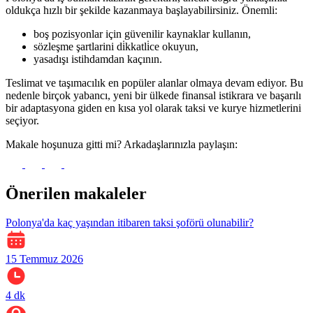
oldukça hızlı bir şekilde kazanmaya başlayabilirsiniz. Önemli:
boş pozisyonlar için güvenilir kaynaklar kullanın,
sözleşme şartlarini di̇kkatli̇ce okuyun,
yasadışı istihdamdan kaçının.
Teslimat ve taşımacılık en popüler alanlar olmaya devam ediyor. Bu
nedenle birçok yabancı, yeni bir ülkede finansal istikrara ve başarılı
bir adaptasyona giden en kısa yol olarak taksi ve kurye hizmetlerini
seçiyor.
Makale hoşunuza gitti mi? Arkadaşlarınızla paylaşın:
Önerilen makaleler
Polonya'da kaç yaşından itibaren taksi şoförü olunabilir?
15 Temmuz 2026
4
dk