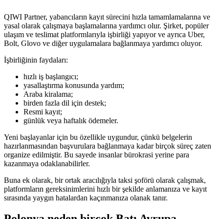
QIWI Partner, yabancıların kayıt sürecini hızla tamamlamalarına ve
yasal olarak çalışmaya başlamalarına yardımcı olur. Şirket, popüler
ulaşım ve teslimat platformlarıyla işbirliği yapıyor ve ayrıca Uber,
Bolt, Glovo ve diğer uygulamalara bağlanmaya yardımcı oluyor.
İşbirliğinin faydaları:
hızlı iş başlangıcı;
yasallaştırma konusunda yardım;
Araba kiralama;
birden fazla dil için destek;
Resmi kayıt;
günlük veya haftalık ödemeler.
Yeni başlayanlar için bu özellikle uygundur, çünkü belgelerin
hazırlanmasından başvurulara bağlanmaya kadar birçok süreç zaten
organize edilmiştir. Bu sayede insanlar bürokrasi yerine para
kazanmaya odaklanabilirler.
Buna ek olarak, bir ortak aracılığıyla taksi şoförü olarak çalışmak,
platformların gereksinimlerini hızlı bir şekilde anlamanıza ve kayıt
sırasında yaygın hatalardan kaçınmanıza olanak tanır.
Polonya neden birçok Batı Avrupa