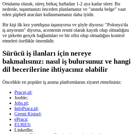
Ortalama olarak, süreç birkaç haftadan 1-2 aya kadar sürer. Bu
nedenle, taşınmanızı önceden planlamanız ve "anında belge" vaat
eden şüpheli aracıları kullanmamanız daha iyidir.
Bir kişi ilk kez yurtdışına taşınıyorsa ve şöyle diyorsa: "Polonya'da
iş arıyorum" diyorsa, acentenin resmi olarak kayıtlı olup olmadığını
ve şirketin gerçek bağlantıları ve bir ofisi olup olmadığını kontrol
etmeleri özellikle önemlidir.
Sürücü iş ilanları için nereye
bakmalısınız: nasıl iş bulursunuz ve hangi
dil becerilerine ihtiyacınız olabilir
Öncelikle en popüler iş arama platformlarını ziyaret etmelisiniz:
Pracuj.pl
;
Jooble;
Jobs.pl
;
InfoPraca.pl
;
Gremi Kişisel
;
ePraca
;
EURES
;
LinkedIn;