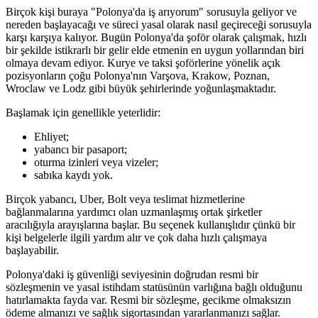
Birçok kişi buraya "Polonya'da iş arıyorum" sorusuyla geliyor ve
nereden başlayacağı ve süreci yasal olarak nasıl geçireceği sorusuyla
karşı karşıya kalıyor. Bugün Polonya'da şoför olarak çalışmak, hızlı
bir şekilde istikrarlı bir gelir elde etmenin en uygun yollarından biri
olmaya devam ediyor. Kurye ve taksi şoförlerine yönelik açık
pozisyonların çoğu Polonya'nın Varşova, Krakow, Poznan,
Wroclaw ve Lodz gibi büyük şehirlerinde yoğunlaşmaktadır.
Başlamak için genellikle yeterlidir:
Ehliyet;
yabancı bir pasaport;
oturma izinleri veya vizeler;
sabıka kaydı yok.
Birçok yabancı, Uber, Bolt veya teslimat hizmetlerine
bağlanmalarına yardımcı olan uzmanlaşmış ortak şirketler
aracılığıyla arayışlarına başlar. Bu seçenek kullanışlıdır çünkü bir
kişi belgelerle ilgili yardım alır ve çok daha hızlı çalışmaya
başlayabilir.
Polonya'daki iş güvenliği seviyesinin doğrudan resmi bir
sözleşmenin ve yasal istihdam statüsünün varlığına bağlı olduğunu
hatırlamakta fayda var. Resmi bir sözleşme, gecikme olmaksızın
ödeme almanızı ve sağlık sigortasından yararlanmanızı sağlar.