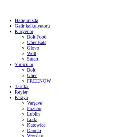
Haqqımızda
Gəlir kalkulyatoru
Kuryerlər
Bolt Food
Uber Eats
Glovo
Wolt
Stuart
Sürücülər
Bolt
Uber
FREENOW
Tariflər
Rəylər
Kirayə
Varşava
Poznan
Lublin
Lodz
Katowice
Dançiq
Vrotslav