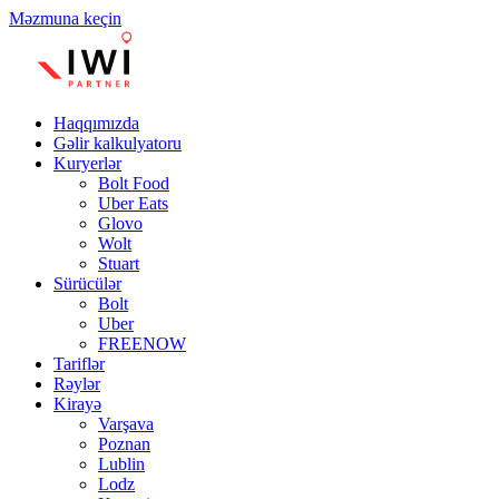
Məzmuna keçin
Haqqımızda
Gəlir kalkulyatoru
Kuryerlər
Bolt Food
Uber Eats
Glovo
Wolt
Stuart
Sürücülər
Bolt
Uber
FREENOW
Tariflər
Rəylər
Kirayə
Varşava
Poznan
Lublin
Lodz