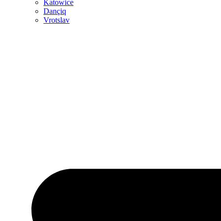
Katowice
Dançiq
Vrotslav