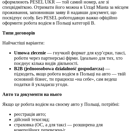
оформлюють PESEL UKR — той самий номер, але зі
спецвідміткою. Отримати його можна в Urząd Miasta за місцем
проживання, заповнивши заяву й надавши документ, що
посвідчує особу. Без PESEL роботодавцю важко офіційно
оформити робота водієм в Польщі категорії B.
Типи договорів
Найчастіші варіанти:
Umowa zlecenie
— гнучкий формат для кур’єрки, таксі,
роботи через партнерські фірми. Ідеально для тих, хто
поєднує кілька видів діяльності.
B2B (jednoosobowa działalność gospodarcza)
—
підходить, якщо робота водієм в Польщі на авто — твій
основний бізнес, ти працюєш «на себе», сам ведеш
податки й укладаєш угоди.
Авто та документи на нього
Якщо це робота водієм на своєму авто у Польщі, потрібні:
реєстрація авто;
дійсний техогляд;
страховка (OC, а для таксі — розширена для
комерційних перевезень);