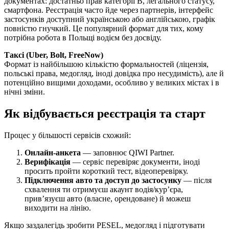
документах: достатньо прав категорії B, легального статусу,
смартфона. Реєстрація часто йде через партнерів, інтерфейс
застосунків доступний українською або англійською, графік
повністю гнучкий. Це популярний формат для тих, кому
потрібна робота в Польщі водієм без досвіду.
Таксі (Uber, Bolt, FreeNow)
Формат із найбільшою кількістю формальностей (ліцензія,
польські права, медогляд, іноді довідка про несудимість), але й
потенційно вищими доходами, особливо у великих містах і в
нічні зміни.
Як відбувається реєстрація та старт
Процес у більшості сервісів схожий:
Онлайн-анкета
— заповнює QIWI Partner.
Верифікація
— сервіс перевіряє документи, іноді
просить пройти короткий тест, відеоперевірку.
Підключення авто та доступ до застосунку
— після
схвалення ти отримуєш акаунт водія/кур’єра,
прив’язуєш авто (власне, орендоване) й можеш
виходити на лінію.
Якщо заздалегідь зробити PESEL, медогляд і підготувати