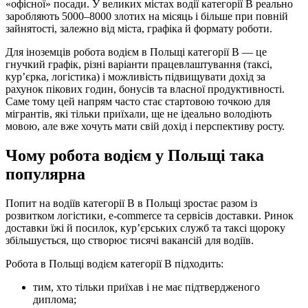
«офісної» посади. У великих містах водії категорії B реально
заробляють 5000–8000 злотих на місяць і більше при повній
зайнятості, залежно від міста, графіка й формату роботи.
Для іноземців робота водієм в Польщі категорії B — це
гнучкий графік, різні варіанти працевлаштування (таксі,
кур’єрка, логістика) і можливість підвищувати дохід за
рахунок пікових годин, бонусів та власної продуктивності.
Саме тому цей напрям часто стає стартовою точкою для
мігрантів, які тільки приїхали, ще не ідеально володіють
мовою, але вже хочуть мати свій дохід і перспективу росту.
Чому робота водієм у Польщі така
популярна
Попит на водіїв категорії B в Польщі зростає разом із
розвитком логістики, e-commerce та сервісів доставки. Ринок
доставки їжі й посилок, кур’єрських служб та таксі щороку
збільшується, що створює тисячі вакансій для водіїв.
Робота в Польщі водієм категорії B підходить:
тим, хто тільки приїхав і не має підтвердженого
диплома;