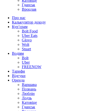
Катовіце
Гданськ
Вроцлав
Про нас
Калькулятор доходу
Кур’єрам
Bolt Food
Uber Eats
Glovo
Wolt
Stuart
Водіям
Bolt
Uber
FREENOW
Тарифи
Відгуки
Оренда
Варшава
Познань
Люблін
Лодзь
Катовіце
Гданськ