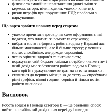
фізичне та емоційне навантаження (довгі зміни за
кермом, затори, нічні години, «важкі» клієнти);
ризик штрафів при порушеннях ПДР, проблеми з
паркуванням.
Що варто зробити новачку перед стартом
уважно прочитати договір: як саме оформлюють, які
податки, хто платить за ремонт та страховку;
вибрати місто та формат: робота водієм у Варшаві дає
більше можливостей, але й більше стресу; у менших
містах спокійніше, але доходи скромніші;
чесно оцінити здоров’я та витривалість;
порахувати свій бюджет: скільки потрібно «на життя» і
який дохід має забезпечити робота водієм в Польщі
категорії B з урахуванням витрат на авто та податків;
ставитися до перших місяців як до тесту — спробувати
різні графіки, пікові години, сервіси й тільки потім
робити висновки.
Висновок
Робота водієм в Польщі категорії B — це реальний спосіб
вийти на стабільний дохід після переїзду і швидко