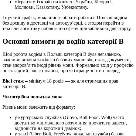
мігрантам із країн на кшталт України, Білорусі,
Молдови, Казахстану, Узбекистану.
Гнучкий графік, можливість обрати робота в Польщі водієм
без досвіду в доставці чи автокур’єрці, а згодом перейти в
таксі чи логістику роблять цю сферу привабливою для старту.
Основні вимоги до водіїв категорії B
Щоб робота водієм в Польщі категорії B була легальною,
важливо виконати кілька базових умов: вік, стаж, документи,
стан здоров’я та іноді рівень мови. Формально вхід у професію
не складний, але є нюанси, про які краще знати наперед.
Вік і стаж –
мінімум 18 років — як для отримання прав
категорії B.
Чи потрібна польська мова
Рівень мови залежить від формату:
у кур’єрських службах (Glovo, Bolt Food, Wolt) часто
достатньо мінімального розуміння: прочитати адреси,
відповісти на короткий дзвінок;
у таксі (Uber, Bolt, FreeNow, локальні служби) базова