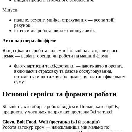
Мінуси:
пальне, ремонт, мийка, страхування — все за твій
рахунок;
інтенсивна робота швидко зношує авто.
Авто партнера або фірми
Якщо цікавить робота водієм в Польщі на авто, але свого
немає — варіант оренди чи роботи на машині фірми:
флот-партнери таксі/доставки — дають авто в оренду,
включаючи страховку та базове обслуговування,
натомість ти щотижня або щомісяця платиш фіксовану
суму.
Основні сервіси та формати роботи
Більшість, хто обирає робота водієм в Польщі категорії B,
працюють у чотирьох напрямках: доставка їжі та таксі.
Glovo, Bolt Food, Wolt (доставка їжі й товарів)
Робота автокур’єром — найскладніша мінімально по