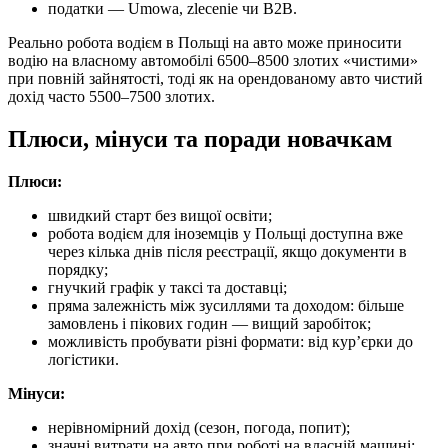
податки — Umowa, zlecenie чи B2B.
Реально робота водієм в Польщі на авто може приносити
водію на власному автомобілі 6500–8500 злотих «чистими»
при повній зайнятості, тоді як на орендованому авто чистий
дохід часто 5500–7500 злотих.
Плюси, мінуси та поради новачкам
Плюси:
швидкий старт без вищої освіти;
робота водієм для іноземців у Польщі доступна вже
через кілька днів після реєстрації, якщо документи в
порядку;
гнучкий графік у таксі та доставці;
пряма залежність між зусиллями та доходом: більше
замовлень і пікових годин — вищий заробіток;
можливість пробувати різні формати: від кур’єрки до
логістики.
Мінуси:
нерівномірний дохід (сезон, погода, попит);
значні витрати на авто при роботі на власній машині;