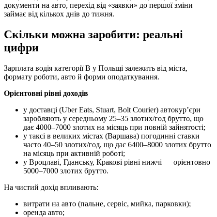
документи на авто, перехід від «заявки» до першої зміни
займає від кількох днів до тижня.
Скільки можна заробити: реальні
цифри
Зарплата водія категорії B у Польщі залежить від міста,
формату роботи, авто й форми оподаткування.
Орієнтовні рівні доходів
у доставці (Uber Eats, Stuart, Bolt Courier) автокур’єри
заробляють у середньому 25–35 злотих/год брутто, що
дає 4000–7000 злотих на місяць при повній зайнятості;
у таксі в великих містах (Варшава) погодинні ставки
часто 40–50 злотих/год, що дає 6400–8000 злотих брутто
на місяць при активній роботі;
у Вроцлаві, Гданську, Кракові рівні нижчі — орієнтовно
5000–7000 злотих брутто.
На чистий дохід впливають:
витрати на авто (пальне, сервіс, мийка, парковки);
оренда авто;