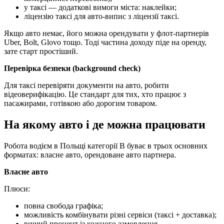
у таксі — додаткові вимоги міста: наклейки;
ліцензію таксі для авто-випис з ліцензії таксі.
Якщо авто немає, його можна орендувати у флот-партнерів
Uber, Bolt, Glovo тощо. Тоді частина доходу піде на оренду,
зате старт простіший.
Перевірка безпеки (background check)
Для таксі перевіряти документи на авто, робити
відеоверифікацію. Це стандарт для тих, хто працює з
пасажирами, готівкою або дорогим товаром.
На якому авто і де можна працювати
Робота водієм в Польщі категорії B буває в трьох основних
форматах: власне авто, орендоване авто партнера.
Власне авто
Плюси:
повна свобода графіка;
можливість комбінувати різні сервіси (таксі + доставка);
вищий процент із кожного замовлення.