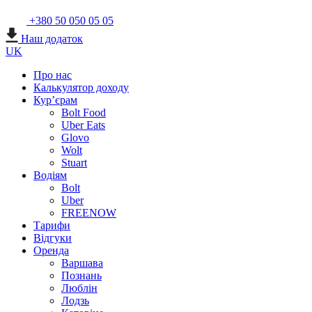
+380 50 050 05 05
Наш додаток
UK
Про нас
Калькулятор доходу
Кур’єрам
Bolt Food
Uber Eats
Glovo
Wolt
Stuart
Водіям
Bolt
Uber
FREENOW
Тарифи
Відгуки
Оренда
Варшава
Познань
Люблін
Лодзь