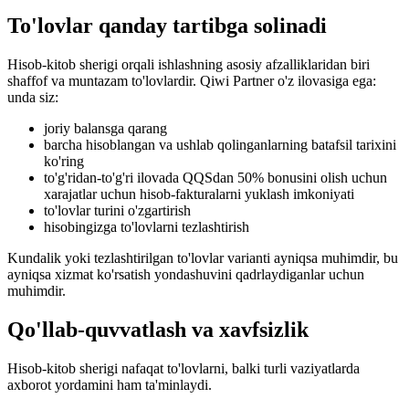
To'lovlar qanday tartibga solinadi
Hisob-kitob sherigi orqali ishlashning asosiy afzalliklaridan biri
shaffof va muntazam to'lovlardir. Qiwi Partner o'z ilovasiga ega:
unda siz:
joriy balansga qarang
barcha hisoblangan va ushlab qolinganlarning batafsil tarixini
ko'ring
to'g'ridan-to'g'ri ilovada QQSdan 50% bonusini olish uchun
xarajatlar uchun hisob-fakturalarni yuklash imkoniyati
to'lovlar turini o'zgartirish
hisobingizga to'lovlarni tezlashtirish
Kundalik yoki tezlashtirilgan to'lovlar varianti ayniqsa muhimdir, bu
ayniqsa xizmat ko'rsatish yondashuvini qadrlaydiganlar uchun
muhimdir.
Qo'llab-quvvatlash va xavfsizlik
Hisob-kitob sherigi nafaqat to'lovlarni, balki turli vaziyatlarda
axborot yordamini ham ta'minlaydi.