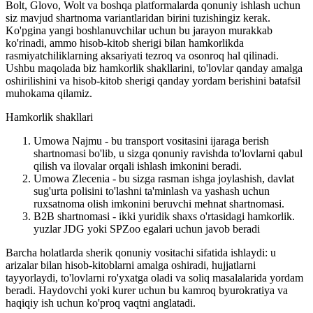
Bolt, Glovo, Wolt va boshqa platformalarda qonuniy ishlash uchun
siz mavjud shartnoma variantlaridan birini tuzishingiz kerak.
Ko'pgina yangi boshlanuvchilar uchun bu jarayon murakkab
ko'rinadi, ammo hisob-kitob sherigi bilan hamkorlikda
rasmiyatchiliklarning aksariyati tezroq va osonroq hal qilinadi.
Ushbu maqolada biz hamkorlik shakllarini, to'lovlar qanday amalga
oshirilishini va hisob-kitob sherigi qanday yordam berishini batafsil
muhokama qilamiz.
Hamkorlik shakllari
Umowa Najmu - bu transport vositasini ijaraga berish
shartnomasi bo'lib, u sizga qonuniy ravishda to'lovlarni qabul
qilish va ilovalar orqali ishlash imkonini beradi.
Umowa Zlecenia - bu sizga rasman ishga joylashish, davlat
sug'urta polisini to'lashni ta'minlash va yashash uchun
ruxsatnoma olish imkonini beruvchi mehnat shartnomasi.
B2B shartnomasi - ikki yuridik shaxs o'rtasidagi hamkorlik.
yuzlar JDG yoki SPZoo egalari uchun javob beradi
Barcha holatlarda sherik qonuniy vositachi sifatida ishlaydi: u
arizalar bilan hisob-kitoblarni amalga oshiradi, hujjatlarni
tayyorlaydi, to'lovlarni ro'yxatga oladi va soliq masalalarida yordam
beradi. Haydovchi yoki kurer uchun bu kamroq byurokratiya va
haqiqiy ish uchun ko'proq vaqtni anglatadi.