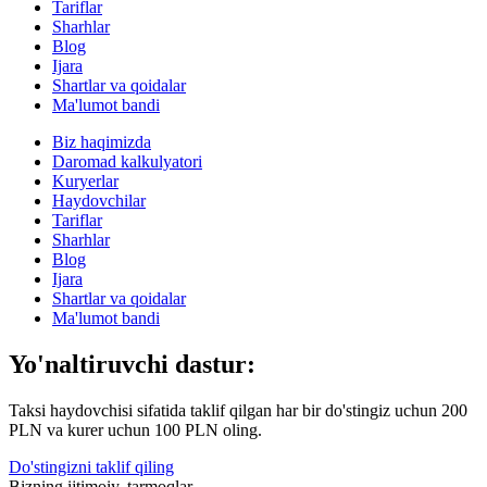
Tariflar
Sharhlar
Blog
Ijara
Shartlar va qoidalar
Ma'lumot bandi
Biz haqimizda
Daromad kalkulyatori
Kuryerlar
Haydovchilar
Tariflar
Sharhlar
Blog
Ijara
Shartlar va qoidalar
Ma'lumot bandi
Yo'naltiruvchi dastur:
Taksi haydovchisi sifatida taklif qilgan har bir do'stingiz uchun 200
PLN va kurer uchun 100 PLN oling.
Do'stingizni taklif qiling
Bizning ijtimoiy. tarmoqlar