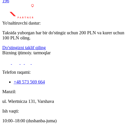
196
Yo'naltiruvchi dastur:
Taksida yuborgan har bir do'stingiz uchun 200 PLN va kurer uchun
100 PLN oling.
Do'stingizni taklif qiling
Bizning ijtimoiy. tarmoqlar
Telefon raqami:
+48 573 569 664
Manzil:
ul. Wiertnicza 131, Varshava
Ish vaqti:
10:00–18:00 (dushanba-juma)