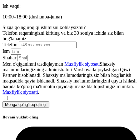
Ish vaqti:
10:00–18:00 (dushanba-juma)
Sizga qo'ng'iroq qilishimizni xohlaysizmi?
Telefon raqamingizni kiriting va biz 30 soniya ichida siz bilan
bog'lanamiz.
Telefon
Ism
Shahar
Men o'qiganimni tasdiqlayman
Maxfiylik siyosati
Shaxsiy
ma'lumotlaringizning administratori Varshavada joylashgan Qiwi
Partner hisoblanadi. Shaxsiy ma'lumotlaringiz siz bilan bog'lanish
maqsadida qayta ishlanadi. Shaxsiy ma'lumotlaringizni qayta ishlash
haqida ko'proq ma'lumotni quyidagi manzilda topishingiz mumkin.
Maxfiylik siyosati
.
Menga qo'ng'iroq qiling.
Ilovani yuklab oling