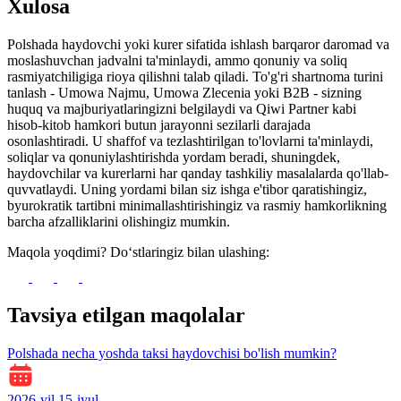
Xulosa
Polshada haydovchi yoki kurer sifatida ishlash barqaror daromad va
moslashuvchan jadvalni ta'minlaydi, ammo qonuniy va soliq
rasmiyatchiligiga rioya qilishni talab qiladi. To'g'ri shartnoma turini
tanlash - Umowa Najmu, Umowa Zlecenia yoki B2B - sizning
huquq va majburiyatlaringizni belgilaydi va Qiwi Partner kabi
hisob-kitob hamkori butun jarayonni sezilarli darajada
osonlashtiradi. U shaffof va tezlashtirilgan to'lovlarni ta'minlaydi,
soliqlar va qonuniylashtirishda yordam beradi, shuningdek,
haydovchilar va kurerlarni har qanday tashkiliy masalalarda qo'llab-
quvvatlaydi. Uning yordami bilan siz ishga e'tibor qaratishingiz,
byurokratik tartibni minimallashtirishingiz va rasmiy hamkorlikning
barcha afzalliklarini olishingiz mumkin.
Maqola yoqdimi? Do‘stlaringiz bilan ulashing:
Tavsiya etilgan maqolalar
Polshada necha yoshda taksi haydovchisi bo'lish mumkin?
2026-yil 15-iyul