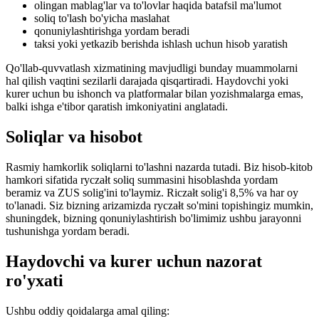
olingan mablag'lar va to'lovlar haqida batafsil ma'lumot
soliq to'lash bo'yicha maslahat
qonuniylashtirishga yordam beradi
taksi yoki yetkazib berishda ishlash uchun hisob yaratish
Qo'llab-quvvatlash xizmatining mavjudligi bunday muammolarni
hal qilish vaqtini sezilarli darajada qisqartiradi. Haydovchi yoki
kurer uchun bu ishonch va platformalar bilan yozishmalarga emas,
balki ishga e'tibor qaratish imkoniyatini anglatadi.
Soliqlar va hisobot
Rasmiy hamkorlik soliqlarni to'lashni nazarda tutadi. Biz hisob-kitob
hamkori sifatida ryczałt soliq summasini hisoblashda yordam
beramiz va ZUS solig'ini to'laymiz. Riczałt solig'i 8,5% va har oy
to'lanadi. Siz bizning arizamizda ryczałt so'mini topishingiz mumkin,
shuningdek, bizning qonuniylashtirish bo'limimiz ushbu jarayonni
tushunishga yordam beradi.
Haydovchi va kurer uchun nazorat
ro'yxati
Ushbu oddiy qoidalarga amal qiling: