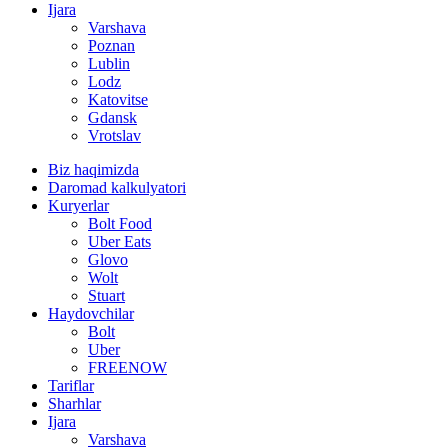
Ijara
Varshava
Poznan
Lublin
Lodz
Katovitse
Gdansk
Vrotslav
Biz haqimizda
Daromad kalkulyatori
Kuryerlar
Bolt Food
Uber Eats
Glovo
Wolt
Stuart
Haydovchilar
Bolt
Uber
FREENOW
Tariflar
Sharhlar
Ijara
Varshava