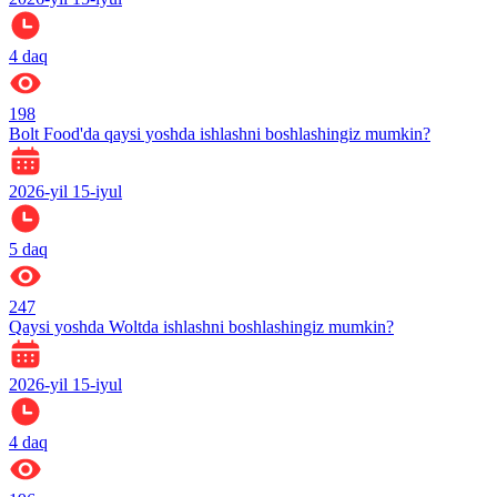
4
daq
198
Bolt Food'da qaysi yoshda ishlashni boshlashingiz mumkin?
2026-yil 15-iyul
5
daq
247
Qaysi yoshda Woltda ishlashni boshlashingiz mumkin?
2026-yil 15-iyul
4
daq