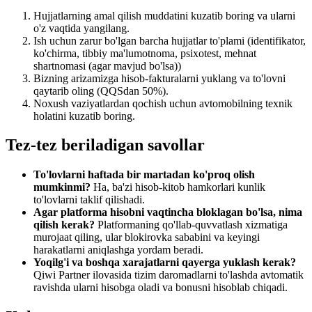
Hujjatlarning amal qilish muddatini kuzatib boring va ularni
o'z vaqtida yangilang.
Ish uchun zarur bo'lgan barcha hujjatlar to'plami (identifikator,
ko'chirma, tibbiy ma'lumotnoma, psixotest, mehnat
shartnomasi (agar mavjud bo'lsa))
Bizning arizamizga hisob-fakturalarni yuklang va to'lovni
qaytarib oling (QQSdan 50%).
Noxush vaziyatlardan qochish uchun avtomobilning texnik
holatini kuzatib boring.
Tez-tez beriladigan savollar
To'lovlarni haftada bir martadan ko'proq olish
mumkinmi?
Ha, ba'zi hisob-kitob hamkorlari kunlik
to'lovlarni taklif qilishadi.
Agar platforma hisobni vaqtincha bloklagan bo'lsa, nima
qilish kerak?
Platformaning qo'llab-quvvatlash xizmatiga
murojaat qiling, ular blokirovka sababini va keyingi
harakatlarni aniqlashga yordam beradi.
Yoqilg'i va boshqa xarajatlarni qayerga yuklash kerak?
Qiwi Partner ilovasida tizim daromadlarni to'lashda avtomatik
ravishda ularni hisobga oladi va bonusni hisoblab chiqadi.