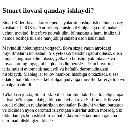
Stuart ilovasi qanday ishlaydi?
Stuart Rider ilovasi kurer operatsiyalarini boshqarish uchun asosiy
vositadir. U iOS va Android operatsion tizimiga ega qurilmalar
uchun mavjud. Interfeys polyak tilini bilmasangiz ham, ingliz tili
hamda boshqa tillarda mavjudligi sababli oson ishlatiladi.
Mavjudlik holatingizni yoqgach, ilova sizga yaqin atrofdagi
buyurtmalarni ko'rsatadi. Siz yetkazib berishni qabul qilasiz, olish
nuqtasining manzilini olasiz, yetkazib berishni yakunlaysiz va
ilovada uning tugagani haqida tasdiq berasiz. Tizim buyurtma
tarixingizni avtomatik saqlaydi va haftalik daromadingizni
hisoblaydi. Mablag'lar to'lov hamkori hisobiga o'tkaziladi, u esa
odatda haftalik asosda kelishilgan jadvalga muvofiq kurerga to'lovni
amalga oshiradi.
Ta'kidlash joizki, Stuart ikki xil ish tartibini taklif etadi: belgilangan
jadval bo'lmagan talabga binoan navbatlar va Staffomatic ilovasi
orqali oldindan rejalashtirilgan navbatlar. Ikkinchi variant barqaror
va oldindan ayon daromad izlayotgan kurerlar uchun mosroq. Siz
oldindan qachon ishlashni va hafta davomida taxminan qancha
daromad olishingizni bilasiz.