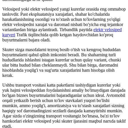
Velosiped yoki elektr velosiped yangi kurerlar orasida eng ommabop
tanlovdir. Past ekspluatatsiya xarajatlari, shahar ko'chalarida
harakatlanishning osonligi va to'xtash uchun to'lovlarning yo'qligi
elektr velosipedni xarajat va daromad nisbati bo'yicha eng tejamkor
variantlardan biriga aylantiradi. Tirbandlik paytida
elektr velosiped
kuryeri
Trafik tiqilinchida qolib ketgan haydovchidan ko'proq
buyurtmalarni bajara oladi.
Skuter sizga masofalarni tezroq bosib o'tish va kengroq hududdan
buyurtmalarni qabul qilish imkonini beradi. Bu shaharning turli
hududlarida ishlashni istagan kurerlar uchun qulay variant, chunki
ular bitta hudud bilan cheklanmaydi. Shu bilan birga, daromadni
hisoblashda yoqilg'i va sug'urta xarajatlarini ham hisobga olish
kerak.
Ushbu transport vositasi katta paketlarni tashiydigan kurerlar yoki
yuk hajmi velosipeddan foydalanishni amaliy bo'lmaydigan darajada
bo'lgan biznes buyurtmalarini bajaradiganlar uchun ideal. Avtomobil
orqali yetkazib berish uchun to'lov stavkalari yuqori bo'lishi
mumkin, ammo yoqilg'i, amortizatsiya va to'xtash xarajatlari sizning
haqiqiy sof daromadingizni sezilarli darajada kamaytirishi mumkin.
Agar sizda o'zingizning transport vositangiz bo'lmasa, ba'zi to'lov
hamkorlari elektr velosiped yoki skuter ijarasini maqbul narxda taklif
etadi.