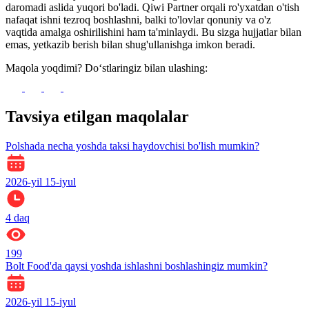
daromadi aslida yuqori bo'ladi. Qiwi Partner orqali ro'yxatdan o'tish
nafaqat ishni tezroq boshlashni, balki to'lovlar qonuniy va o'z
vaqtida amalga oshirilishini ham ta'minlaydi. Bu sizga hujjatlar bilan
emas, yetkazib berish bilan shug'ullanishga imkon beradi.
Maqola yoqdimi? Do‘stlaringiz bilan ulashing:
Tavsiya etilgan maqolalar
Polshada necha yoshda taksi haydovchisi bo'lish mumkin?
2026-yil 15-iyul
4
daq
199
Bolt Food'da qaysi yoshda ishlashni boshlashingiz mumkin?
2026-yil 15-iyul