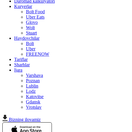
Daromad kalkulyatori
Kuryerlar
Bolt Food
Uber Eats
Glovo
Wolt
Stuart
Haydovchilar
Bolt
Uber
FREENOW
Tariflar
Sharhlar
Ijara
Varshava
Poznan
Lublin
Lodz
Katovitse
Gdansk
Vrotslav
Bizning ilovamiz