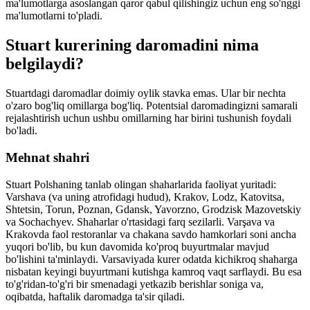
ma'lumotlarga asoslangan qaror qabul qilishingiz uchun eng so'nggi
ma'lumotlarni to'pladi.
Stuart kurerining daromadini nima
belgilaydi?
Stuartdagi daromadlar doimiy oylik stavka emas. Ular bir nechta
o'zaro bog'liq omillarga bog'liq. Potentsial daromadingizni samarali
rejalashtirish uchun ushbu omillarning har birini tushunish foydali
bo'ladi.
Mehnat shahri
Stuart Polshaning tanlab olingan shaharlarida faoliyat yuritadi:
Varshava (va uning atrofidagi hudud), Krakov, Lodz, Katovitsa,
Shtetsin, Torun, Poznan, Gdansk, Yavorzno, Grodzisk Mazovetskiy
va Sochachyev. Shaharlar o'rtasidagi farq sezilarli. Varşava va
Krakovda faol restoranlar va chakana savdo hamkorlari soni ancha
yuqori bo'lib, bu kun davomida ko'proq buyurtmalar mavjud
bo'lishini ta'minlaydi. Varsaviyada kurer odatda kichikroq shaharga
nisbatan keyingi buyurtmani kutishga kamroq vaqt sarflaydi. Bu esa
to'g'ridan-to'g'ri bir smenadagi yetkazib berishlar soniga va,
oqibatda, haftalik daromadga ta'sir qiladi.