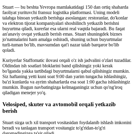
Stuart — bu beshta Yevropa mamlakatidagi 150 dan ortiq shaharda
faoliyat yurituvchi fransuz logistika platformasi. Uning modeli
talabga binoan yetkazib berishga asoslangan: restoranlar, do'konlar
va elektron tijorat kompaniyalari shoshilinch yetkazib berishni
buyurtma qiladi, kurerlar esa ularni real vaqtda bajaradi. Bu faqat
an'anaviy ovqat yetkazib berish emas. Stuart shuningdek biznes
jo'natmalarini ham amalga oshiradi, shuning uchun buyurtmalar
turli-tuman bo'lib, mavsumdan qat'i nazar talab barqaror bo'lib
qoladi.
Kuriyerlar Staffomatic ilovasi orqali o'z ish jadvalini o'zlari tuzadilar.
Oldindan ish soatlari bloklarini band qilishingiz yoki kerak
bo'lganda yakka tartibdagi buyurtmalarni qabul qilishingiz mumkin.
Siz haftaning yetti kuni soat 9:00 dan yarim tungacha ishlashingiz,
ba'zi kunlarda va ayrim shaharlarda esa soat 1:00 gacha ishlashingiz
mumkin. Bugun navbatingizga kelmaganingiz uchun qo'ng'iroq
qiladigan menejer yo'q.
Velosiped, skuter va avtomobil orqali yetkazib
berish
Stuart sizga uch xil transport vositasidan foydalanib ishlash imkonini
beradi va tanlagan transport vositangiz to'g'ridan-to'g'ri
daromadingizga ta'sir qiladi.