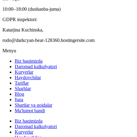
10:00–18:00 (dushanba-juma)
GDPR inspektori:
Katarjina Kuchinska,
rodo@darkcyan-bear-128360.hostingersite.com
Menyu
Biz haqimizda
Daromad kalkulyatori
Kuryerlar
Haydovchilar
Tariflar
Sharhlar
Blog
Ijara
Shartlar va qoidalar
Ma'lumot bandi
Biz haqimizda
Daromad kalkulyatori
Kuryerlar