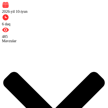
2026-yil 10-iyun
6
daq
485
Mavzular