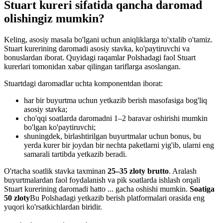
Stuart kureri sifatida qancha daromad
olishingiz mumkin?
Keling, asosiy masala bo'lgani uchun aniqliklarga to'xtalib o'tamiz.
Stuart kurerining daromadi asosiy stavka, ko'paytiruvchi va
bonuslardan iborat. Quyidagi raqamlar Polshadagi faol Stuart
kurerlari tomonidan xabar qilingan tariflarga asoslangan.
Stuartdagi daromadlar uchta komponentdan iborat:
har bir buyurtma uchun yetkazib berish masofasiga bog'liq
asosiy stavka;
cho'qqi soatlarda daromadni 1–2 baravar oshirishi mumkin
bo'lgan ko'paytiruvchi;
shuningdek, birlashtirilgan buyurtmalar uchun bonus, bu
yerda kurer bir joydan bir nechta paketlarni yig'ib, ularni eng
samarali tartibda yetkazib beradi.
O'rtacha soatlik stavka taxminan
25–35 zloty brutto
. Aralash
buyurtmalardan faol foydalanish va pik soatlarda ishlash orqali
Stuart kurerining daromadi hatto ... gacha oshishi mumkin.
Soatiga
50 zloty
Bu Polshadagi yetkazib berish platformalari orasida eng
yuqori ko'rsatkichlardan biridir.