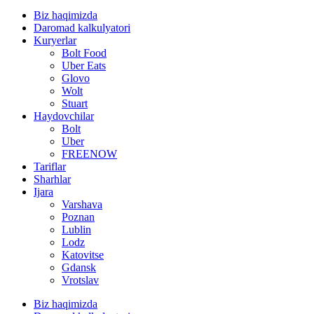
Biz haqimizda
Daromad kalkulyatori
Kuryerlar
Bolt Food
Uber Eats
Glovo
Wolt
Stuart
Haydovchilar
Bolt
Uber
FREENOW
Tariflar
Sharhlar
Ijara
Varshava
Poznan
Lublin
Lodz
Katovitse
Gdansk
Vrotslav
Biz haqimizda