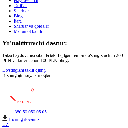
Haydovchilar
Tariflar
Sharhlar
Blog
Ijara
Shartlar va qoidalar
Ma'lumot bandi
Yo'naltiruvchi dastur:
Taksi haydovchisi sifatida taklif qilgan har bir do'stingiz uchun 200
PLN va kurer uchun 100 PLN oling.
Do'stingizni taklif qiling
Bizning ijtimoiy. tarmoqlar
+380 50 050 05 05
Bizning ilovamiz
UZ