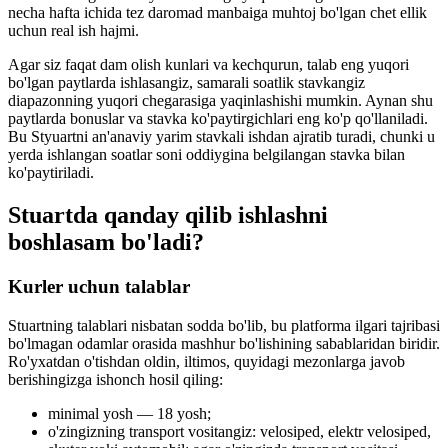
necha hafta ichida tez daromad manbaiga muhtoj bo'lgan chet ellik
uchun real ish hajmi.
Agar siz faqat dam olish kunlari va kechqurun, talab eng yuqori
bo'lgan paytlarda ishlasangiz, samarali soatlik stavkangiz
diapazonning yuqori chegarasiga yaqinlashishi mumkin. Aynan shu
paytlarda bonuslar va stavka ko'paytirgichlari eng ko'p qo'llaniladi.
Bu Styuartni an'anaviy yarim stavkali ishdan ajratib turadi, chunki u
yerda ishlangan soatlar soni oddiygina belgilangan stavka bilan
ko'paytiriladi.
Stuartda qanday qilib ishlashni
boshlasam bo'ladi?
Kurler uchun talablar
Stuartning talablari nisbatan sodda bo'lib, bu platforma ilgari tajribasi
bo'lmagan odamlar orasida mashhur bo'lishining sabablaridan biridir.
Ro'yxatdan o'tishdan oldin, iltimos, quyidagi mezonlarga javob
berishingizga ishonch hosil qiling:
minimal yosh — 18 yosh;
o'zingizning transport vositangiz: velosiped, elektr velosiped,