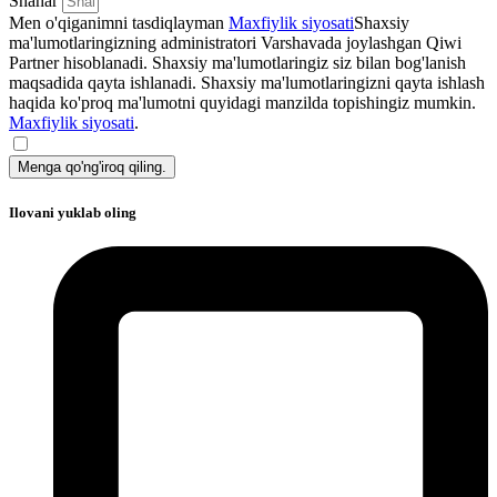
Shahar
Men o'qiganimni tasdiqlayman
Maxfiylik siyosati
Shaxsiy
ma'lumotlaringizning administratori Varshavada joylashgan Qiwi
Partner hisoblanadi. Shaxsiy ma'lumotlaringiz siz bilan bog'lanish
maqsadida qayta ishlanadi. Shaxsiy ma'lumotlaringizni qayta ishlash
haqida ko'proq ma'lumotni quyidagi manzilda topishingiz mumkin.
Maxfiylik siyosati
.
Menga qo'ng'iroq qiling.
Ilovani yuklab oling