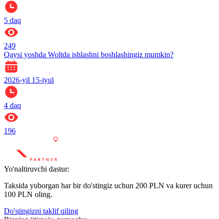
5
daq
249
Qaysi yoshda Woltda ishlashni boshlashingiz mumkin?
2026-yil 15-iyul
4
daq
196
Yo'naltiruvchi dastur:
Taksida yuborgan har bir do'stingiz uchun 200 PLN va kurer uchun
100 PLN oling.
Do'stingizni taklif qiling