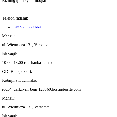
Bizning ijtimoiy. tarmoqlar
Telefon raqami:
+48 573 569 664
Manzil:
ul. Wiertnicza 131, Varshava
Ish vaqti:
10:00–18:00 (dushanba-juma)
GDPR inspektori:
Katarjina Kuchinska,
rodo@darkcyan-bear-128360.hostingersite.com
Manzil:
ul. Wiertnicza 131, Varshava
Ish vaqti: