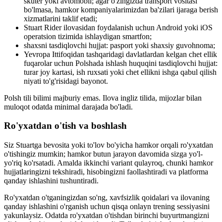
skuter yoki avtomobil; agar o'zingizda transport vositasi
bo'lmasa, hamkor kompaniyalarimizdan ba'zilari ijaraga berish
xizmatlarini taklif etadi;
Stuart Rider ilovasidan foydalanish uchun Android yoki iOS
operatsion tizimida ishlaydigan smartfon;
shaxsni tasdiqlovchi hujjat: pasport yoki shaxsiy guvohnoma;
Yevropa Ittifoqidan tashqaridagi davlatlardan kelgan chet ellik
fuqarolar uchun Polshada ishlash huquqini tasdiqlovchi hujjat:
turar joy kartasi, ish ruxsati yoki chet ellikni ishga qabul qilish
niyati to'g'risidagi bayonot.
Polsh tili bilimi majburiy emas. Ilova ingliz tilida, mijozlar bilan
muloqot odatda minimal darajada bo'ladi.
Ro'yxatdan o'tish va boshlash
Siz Stuartga bevosita yoki to'lov bo'yicha hamkor orqali ro'yxatdan
o'tishingiz mumkin; hamkor butun jarayon davomida sizga yo'l-
yo'riq ko'rsatadi. Amalda ikkinchi variant qulayroq, chunki hamkor
hujjatlaringizni tekshiradi, hisobingizni faollashtiradi va platforma
qanday ishlashini tushuntiradi.
Ro'yxatdan o'tganingizdan so'ng, xavfsizlik qoidalari va ilovaning
qanday ishlashini o'rganish uchun qisqa onlayn trening sessiyasini
yakunlaysiz. Odatda ro'yxatdan o'tishdan birinchi buyurtmangizni