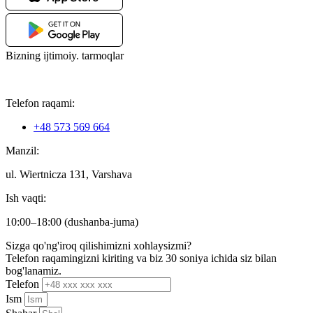
Bizning ijtimoiy. tarmoqlar
Telefon raqami:
+48 573 569 664
Manzil:
ul. Wiertnicza 131, Varshava
Ish vaqti:
10:00–18:00 (dushanba-juma)
Sizga qo'ng'iroq qilishimizni xohlaysizmi?
Telefon raqamingizni kiriting va biz 30 soniya ichida siz bilan
bog'lanamiz.
Telefon
Ism