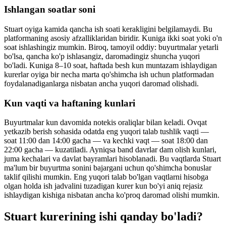
Ishlangan soatlar soni
Stuart oyiga kamida qancha ish soati kerakligini belgilamaydi. Bu
platformaning asosiy afzalliklaridan biridir. Kuniga ikki soat yoki o'n
soat ishlashingiz mumkin. Biroq, tamoyil oddiy: buyurtmalar yetarli
bo'lsa, qancha ko'p ishlasangiz, daromadingiz shuncha yuqori
bo'ladi. Kuniga 8–10 soat, haftada besh kun muntazam ishlaydigan
kurerlar oyiga bir necha marta qo'shimcha ish uchun platformadan
foydalanadiganlarga nisbatan ancha yuqori daromad olishadi.
Kun vaqti va haftaning kunlari
Buyurtmalar kun davomida notekis oraliqlar bilan keladi. Ovqat
yetkazib berish sohasida odatda eng yuqori talab tushlik vaqti —
soat 11:00 dan 14:00 gacha — va kechki vaqt — soat 18:00 dan
22:00 gacha — kuzatiladi. Ayniqsa band davrlar dam olish kunlari,
juma kechalari va davlat bayramlari hisoblanadi. Bu vaqtlarda Stuart
ma'lum bir buyurtma sonini bajargani uchun qo'shimcha bonuslar
taklif qilishi mumkin. Eng yuqori talab bo'lgan vaqtlarni hisobga
olgan holda ish jadvalini tuzadigan kurer kun bo'yi aniq rejasiz
ishlaydigan kishiga nisbatan ancha ko'proq daromad olishi mumkin.
Stuart kurerining ishi qanday bo'ladi?