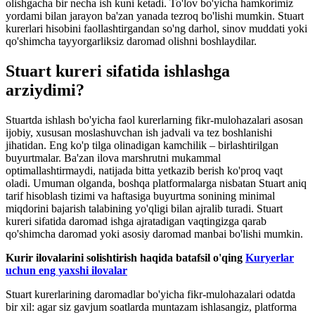
olishgacha bir necha ish kuni ketadi. To'lov bo'yicha hamkorimiz
yordami bilan jarayon ba'zan yanada tezroq bo'lishi mumkin. Stuart
kurerlari hisobini faollashtirgandan so'ng darhol, sinov muddati yoki
qo'shimcha tayyorgarliksiz daromad olishni boshlaydilar.
Stuart kureri sifatida ishlashga
arziydimi?
Stuartda ishlash bo'yicha faol kurerlarning fikr-mulohazalari asosan
ijobiy, xususan moslashuvchan ish jadvali va tez boshlanishi
jihatidan. Eng ko'p tilga olinadigan kamchilik – birlashtirilgan
buyurtmalar. Ba'zan ilova marshrutni mukammal
optimallashtirmaydi, natijada bitta yetkazib berish ko'proq vaqt
oladi. Umuman olganda, boshqa platformalarga nisbatan Stuart aniq
tarif hisoblash tizimi va haftasiga buyurtma sonining minimal
miqdorini bajarish talabining yo'qligi bilan ajralib turadi. Stuart
kureri sifatida daromad ishga ajratadigan vaqtingizga qarab
qo'shimcha daromad yoki asosiy daromad manbai bo'lishi mumkin.
Kurir ilovalarini solishtirish haqida batafsil o'qing
Kuryerlar
uchun eng yaxshi ilovalar
Stuart kurerlarining daromadlar bo'yicha fikr-mulohazalari odatda
bir xil: agar siz gavjum soatlarda muntazam ishlasangiz, platforma