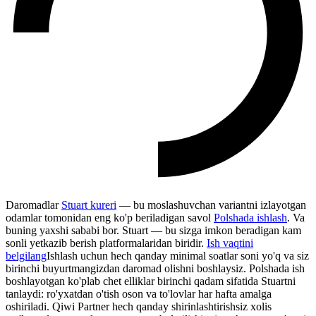
Daromadlar
Stuart kureri
— bu moslashuvchan variantni izlayotgan
odamlar tomonidan eng ko'p beriladigan savol
Polshada ishlash
. Va
buning yaxshi sababi bor. Stuart — bu sizga imkon beradigan kam
sonli yetkazib berish platformalaridan biridir.
Ish vaqtini
belgilang
Ishlash uchun hech qanday minimal soatlar soni yo'q va siz
birinchi buyurtmangizdan daromad olishni boshlaysiz. Polshada ish
boshlayotgan ko'plab chet elliklar birinchi qadam sifatida Stuartni
tanlaydi: ro'yxatdan o'tish oson va to'lovlar har hafta amalga
oshiriladi. Qiwi Partner hech qanday shirinlashtirishsiz xolis