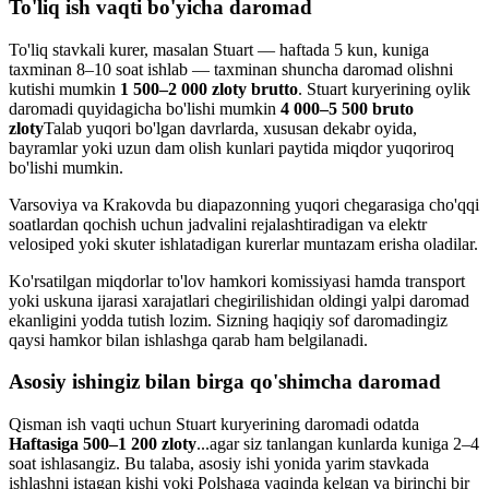
To'liq ish vaqti bo'yicha daromad
To'liq stavkali kurer, masalan Stuart — haftada 5 kun, kuniga
taxminan 8–10 soat ishlab — taxminan shuncha daromad olishni
kutishi mumkin
1 500–2 000 zloty brutto
. Stuart kuryerining oylik
daromadi quyidagicha bo'lishi mumkin
4 000–5 500 bruto
zloty
Talab yuqori bo'lgan davrlarda, xususan dekabr oyida,
bayramlar yoki uzun dam olish kunlari paytida miqdor yuqoriroq
bo'lishi mumkin.
Varsoviya va Krakovda bu diapazonning yuqori chegarasiga cho'qqi
soatlardan qochish uchun jadvalini rejalashtiradigan va elektr
velosiped yoki skuter ishlatadigan kurerlar muntazam erisha oladilar.
Ko'rsatilgan miqdorlar to'lov hamkori komissiyasi hamda transport
yoki uskuna ijarasi xarajatlari chegirilishidan oldingi yalpi daromad
ekanligini yodda tutish lozim. Sizning haqiqiy sof daromadingiz
qaysi hamkor bilan ishlashga qarab ham belgilanadi.
Asosiy ishingiz bilan birga qo'shimcha daromad
Qisman ish vaqti uchun Stuart kuryerining daromadi odatda
Haftasiga 500–1 200 zloty
...agar siz tanlangan kunlarda kuniga 2–4
soat ishlasangiz. Bu talaba, asosiy ishi yonida yarim stavkada
ishlashni istagan kishi yoki Polshaga yaqinda kelgan va birinchi bir