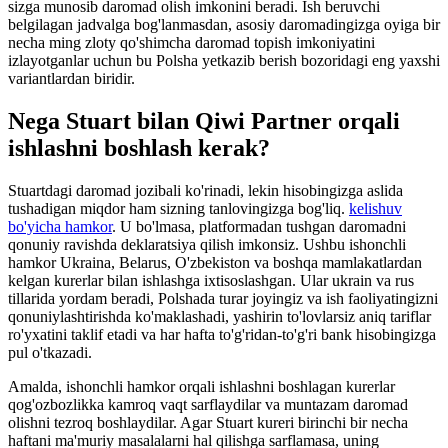
sizga munosib daromad olish imkonini beradi. Ish beruvchi
belgilagan jadvalga bog'lanmasdan, asosiy daromadingizga oyiga bir
necha ming zloty qo'shimcha daromad topish imkoniyatini
izlayotganlar uchun bu Polsha yetkazib berish bozoridagi eng yaxshi
variantlardan biridir.
Nega Stuart bilan Qiwi Partner orqali
ishlashni boshlash kerak?
Stuartdagi daromad jozibali ko'rinadi, lekin hisobingizga aslida
tushadigan miqdor ham sizning tanlovingizga bog'liq.
kelishuv
bo'yicha hamkor
. U bo'lmasa, platformadan tushgan daromadni
qonuniy ravishda deklaratsiya qilish imkonsiz. Ushbu ishonchli
hamkor Ukraina, Belarus, O'zbekiston va boshqa mamlakatlardan
kelgan kurerlar bilan ishlashga ixtisoslashgan. Ular ukrain va rus
tillarida yordam beradi, Polshada turar joyingiz va ish faoliyatingizni
qonuniylashtirishda ko'maklashadi, yashirin to'lovlarsiz aniq tariflar
ro'yxatini taklif etadi va har hafta to'g'ridan-to'g'ri bank hisobingizga
pul o'tkazadi.
Amalda, ishonchli hamkor orqali ishlashni boshlagan kurerlar
qog'ozbozlikka kamroq vaqt sarflaydilar va muntazam daromad
olishni tezroq boshlaydilar. Agar Stuart kureri birinchi bir necha
haftani ma'muriy masalalarni hal qilishga sarflamasa, uning