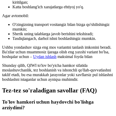
kiritilgan;
Katta boshlang'ich xarajatlarga ehtiyoj yo'q.
Agar avtomobil:
O'zingizning transport vositangiz bilan bizga qo'shilishingiz
mumkin;
Sherik uning talablarga javob berishini tekshiradi;
Tasdiqlangach, darhol ishni boshlashingiz mumkin.
Ushbu yondashuv sizga eng mos variantni tanlash imkonini beradi.
Ba'zilar uchun muammosiz ijaraga olish eng yaxshi variant bo'lsa,
boshqalar uchun –
Uydan ishlash
maksimal foyda bilan
Shunday qilib, QIWI to'lov bo'yicha hamkor sifatida
moslashuvchanlik, tez boshlanish va ishonchli qo'llab-quvvatlashni
taklif etadi, bu esa murakkab jarayonlar yoki xavflarsiz pul ishlashni
boshlashni istaganlar uchun ayniqsa muhimdir.
Tez-tez so'raladigan savollar (FAQ)
To'lov hamkori uchun haydovchi bo'lishga
arziydimi?