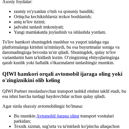
Asosiy foydalar:
rasmiy ro'yxatdan o'tish va qonuniy bandlik;
Ortiqcha kechikishlarsiz tezkor boshlanish;
aniq to'lov tizimi;
jadvalni tanlash imkoniyati;
Yangi mamlakatda joylashish va ishlashda yordam.
To'lov hamkori shuningdek mashhur va yuqori talabga ega
platformalarga kirishni ta'minlaydi, bu esa buyurtmalar soniga va
daromadingizga bevosita ta'sir qiladi. Shuningdek, qulay to'lov
variantlarini ham ta'kidlash lozim. O'zingizning ehtiyojlaringizga
qarab kunlik yoki haftalik o'tkazmalarni tanlashingiz mumkin.
QIWI hamkori orqali avtomobil ijaraga oling yoki
o'zingiznikini olib keling
QIWI Partner moslashuvchan transport tashkil etishni taklif etadi, bu
esa ishni barcha turdagi haydovchilar uchun qulay qiladi.
Agar sizda shaxsiy avtomobilingiz bo'lmasa:
Bu mumkin
Avtomobil ijaraga oling
transport vositalari
parkidan;
Texnik xizmat, sug'urta va ta'mirlash ko'pincha allaqachon