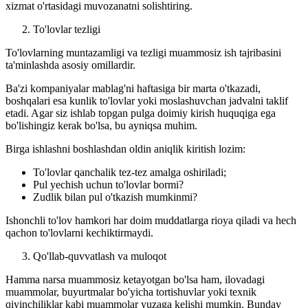
xizmat o'rtasidagi muvozanatni solishtiring.
To'lovlar tezligi
To'lovlarning muntazamligi va tezligi muammosiz ish tajribasini
ta'minlashda asosiy omillardir.
Ba'zi kompaniyalar mablag'ni haftasiga bir marta o'tkazadi,
boshqalari esa kunlik to'lovlar yoki moslashuvchan jadvalni taklif
etadi. Agar siz ishlab topgan pulga doimiy kirish huquqiga ega
bo'lishingiz kerak bo'lsa, bu ayniqsa muhim.
Birga ishlashni boshlashdan oldin aniqlik kiritish lozim:
To'lovlar qanchalik tez-tez amalga oshiriladi;
Pul yechish uchun to'lovlar bormi?
Zudlik bilan pul o'tkazish mumkinmi?
Ishonchli to'lov hamkori har doim muddatlarga rioya qiladi va hech
qachon to'lovlarni kechiktirmaydi.
Qo'llab-quvvatlash va muloqot
Hamma narsa muammosiz ketayotgan bo'lsa ham, ilovadagi
muammolar, buyurtmalar bo'yicha tortishuvlar yoki texnik
qiyinchiliklar kabi muammolar yuzaga kelishi mumkin. Bunday