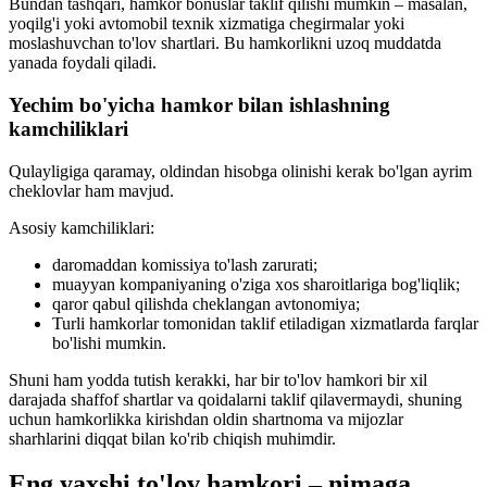
Bundan tashqari, hamkor bonuslar taklif qilishi mumkin – masalan,
yoqilg'i yoki avtomobil texnik xizmatiga chegirmalar yoki
moslashuvchan to'lov shartlari. Bu hamkorlikni uzoq muddatda
yanada foydali qiladi.
Yechim bo'yicha hamkor bilan ishlashning
kamchiliklari
Qulayligiga qaramay, oldindan hisobga olinishi kerak bo'lgan ayrim
cheklovlar ham mavjud.
Asosiy kamchiliklari:
daromaddan komissiya to'lash zarurati;
muayyan kompaniyaning o'ziga xos sharoitlariga bog'liqlik;
qaror qabul qilishda cheklangan avtonomiya;
Turli hamkorlar tomonidan taklif etiladigan xizmatlarda farqlar
bo'lishi mumkin.
Shuni ham yodda tutish kerakki, har bir to'lov hamkori bir xil
darajada shaffof shartlar va qoidalarni taklif qilavermaydi, shuning
uchun hamkorlikka kirishdan oldin shartnoma va mijozlar
sharhlarini diqqat bilan ko'rib chiqish muhimdir.
Eng yaxshi to'lov hamkori – nimaga