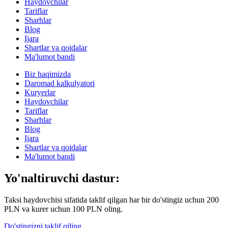
Haydovchilar
Tariflar
Sharhlar
Blog
Ijara
Shartlar va qoidalar
Ma'lumot bandi
Biz haqimizda
Daromad kalkulyatori
Kuryerlar
Haydovchilar
Tariflar
Sharhlar
Blog
Ijara
Shartlar va qoidalar
Ma'lumot bandi
Yo'naltiruvchi dastur:
Taksi haydovchisi sifatida taklif qilgan har bir do'stingiz uchun 200
PLN va kurer uchun 100 PLN oling.
Do'stingizni taklif qiling