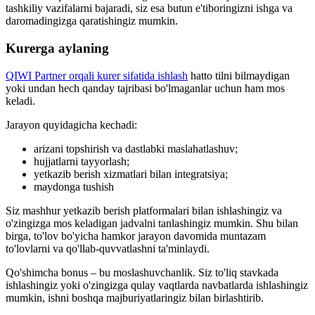
tashkiliy vazifalarni bajaradi, siz esa butun e'tiboringizni ishga va
daromadingizga qaratishingiz mumkin.
Kurerga aylaning
QIWI Partner orqali kurer sifatida ishlash
hatto tilni bilmaydigan
yoki undan hech qanday tajribasi bo'lmaganlar uchun ham mos
keladi.
Jarayon quyidagicha kechadi:
arizani topshirish va dastlabki maslahatlashuv;
hujjatlarni tayyorlash;
yetkazib berish xizmatlari bilan integratsiya;
maydonga tushish
Siz mashhur yetkazib berish platformalari bilan ishlashingiz va
o'zingizga mos keladigan jadvalni tanlashingiz mumkin. Shu bilan
birga, to'lov bo'yicha hamkor jarayon davomida muntazam
to'lovlarni va qo'llab-quvvatlashni ta'minlaydi.
Qo'shimcha bonus – bu moslashuvchanlik. Siz to'liq stavkada
ishlashingiz yoki o'zingizga qulay vaqtlarda navbatlarda ishlashingiz
mumkin, ishni boshqa majburiyatlaringiz bilan birlashtirib.