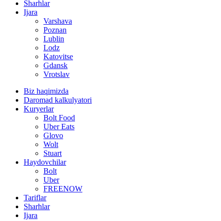
Sharhlar
Ijara
Varshava
Poznan
Lublin
Lodz
Katovitse
Gdansk
Vrotslav
Biz haqimizda
Daromad kalkulyatori
Kuryerlar
Bolt Food
Uber Eats
Glovo
Wolt
Stuart
Haydovchilar
Bolt
Uber
FREENOW
Tariflar
Sharhlar
Ijara