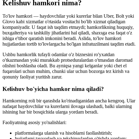
Kelishuv hamkori nima?
To'lov hamkori — haydovchilar yoki kurerlar bilan Uber, Bolt yoki
Glovo kabi xizmatlar o'rtasida vositachi bo'lib xizmat qiladigan
kompaniyadir. U faqat ish taqdim etmaydi; hamkorlikning huquqiy,
buxgalteriya va tashkiliy jihatlarini hal qiladi, shaxsga esa faqat o'z
ishiga e'tibor qaratish imkonini beradi. Aslida, to'lov hamkori
hujjatlardan tortib to'lovlargacha bo'lgan infratuzilmani taqdim etadi.
Ushbu hamkorlik tufayli odamlar o'z biznesini ro'yxatdan
o'tkazmasdan yoki murakkab protseduralardan o'tmasdan daromad
olishni boshlasha oladi. Bu ayniqsa yangi kelganlar yoki chet el
fuqarolari uchun muhim, chunki ular uchun bozorga tez kirish va
qonuniy faoliyat yuritish zarur.
Kelishuv bo'yicha hamkor nima qiladi?
Hamkorning roli bir qarashda ko'rinadiganidan ancha kengroq. Ular
nafaqat haydovchilar va kurerlarni ilovaga ulashadi, balki ularning
ishining har bir bosqichida ularga yordam beradi.
Faoliyatning asosiy yo'nalishlari:
platformalarga ulanish va hisoblarni faollashtirish;
hujjatlarni tayyorlash va tekshiruvlardan o'tishda yordam;