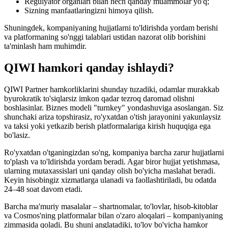
Regulyator organlari bilan hech qanday muammolar yo'q;
Sizning manfaatlaringizni himoya qilish.
Shuningdek, kompaniyaning hujjatlarni to'ldirishda yordam berishi
va platformaning so'nggi talablari ustidan nazorat olib borishini
ta'minlash ham muhimdir.
QIWI hamkori qanday ishlaydi?
QIWI Partner hamkorliklarini shunday tuzadiki, odamlar murakkab
byurokratik to'siqlarsiz imkon qadar tezroq daromad olishni
boshlasinlar. Biznes modeli "turnkey" yondashuviga asoslangan. Siz
shunchaki ariza topshirasiz, ro'yxatdan o'tish jarayonini yakunlaysiz
va taksi yoki yetkazib berish platformalariga kirish huquqiga ega
bo'lasiz.
Ro'yxatdan o'tganingizdan so'ng, kompaniya barcha zarur hujjatlarni
to'plash va to'ldirishda yordam beradi. Agar biror hujjat yetishmasa,
ularning mutaxassislari uni qanday olish bo'yicha maslahat beradi.
Keyin hisobingiz xizmatlarga ulanadi va faollashtiriladi, bu odatda
24–48 soat davom etadi.
Barcha ma'muriy masalalar – shartnomalar, to'lovlar, hisob-kitoblar
va Cosmos'ning platformalar bilan o'zaro aloqalari – kompaniyaning
zimmasida qoladi. Bu shuni anglatadiki, to'lov bo'yicha hamkor