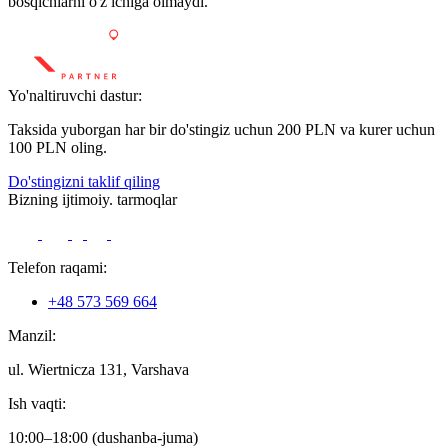
bosqichlarni o'z ichiga olmaydi.
Yo'naltiruvchi dastur:
Taksida yuborgan har bir do'stingiz uchun 200 PLN va kurer uchun
100 PLN oling.
Do'stingizni taklif qiling
Bizning ijtimoiy. tarmoqlar
Telefon raqami:
+48 573 569 664
Manzil:
ul. Wiertnicza 131, Varshava
Ish vaqti:
10:00–18:00 (dushanba-juma)