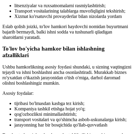
litsenziyalar va ruxsatnomalarni rasmiylashtirish;
Transport vositalarining talablarga muvofiqligini tekshirish;
Xizmat ko'rsatuvchi provayderlar bilan nizolarda yordam
Eslab qolish joizki, to'lov hamkori haydovchi nomidan buyurtmani
bajarib bermaydi, balki ishni sodda va tushunarli qiladigan
sharoitlarni yaratadi.
To'lov bo'yicha hamkor bilan ishlashning
afzalliklari
Ushbu hamkorlikning asosiy foydasi shundaki, u sizning vaqtingizni
tejaydi va ishni boshlashni ancha osonlashtiradi. Murakkab biznes
ro'yxatdan o'tkazish jarayonidan o'tish o'rniga, darhol daromad
olishni boshlashingiz mumkin.
Asosiy foydalar:
tijribasi bo'lmasdan kasbga tez kirish;
Kompaniya tashkil etishga hojat yo'q;
qog'ozbozlikni minimallashtirish;
transport vositalari va qo'shimcha asbob-uskunalarga kirish;
jarayonning har bir bosqichida qo'llab-quvvatlash