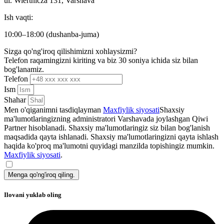
ul. Wiertnicza 131, Varshava
Ish vaqti:
10:00–18:00 (dushanba-juma)
Sizga qo'ng'iroq qilishimizni xohlaysizmi?
Telefon raqamingizni kiriting va biz 30 soniya ichida siz bilan
bog'lanamiz.
Telefon
Ism
Shahar
Men o'qiganimni tasdiqlayman
Maxfiylik siyosati
Shaxsiy
ma'lumotlaringizning administratori Varshavada joylashgan Qiwi
Partner hisoblanadi. Shaxsiy ma'lumotlaringiz siz bilan bog'lanish
maqsadida qayta ishlanadi. Shaxsiy ma'lumotlaringizni qayta ishlash
haqida ko'proq ma'lumotni quyidagi manzilda topishingiz mumkin.
Maxfiylik siyosati
.
Menga qo'ng'iroq qiling.
Ilovani yuklab oling