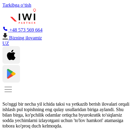
Tarkibga oʻtish
+48 573 569 664
Bizning ilovamiz
UZ
So'nggi bir necha yil ichida taksi va yetkazib berish ilovalari orqali
ishlash pul topishning eng qulay usullaridan biriga aylandi. Shu
bilan birga, ko'pchilik odamlar ortiqcha byurokratik to'siqlarsiz
sodda yechimlarni izlayotgani uchun 'to'lov hamkori' atamasiga
tobora ko'proq duch kelmoqda.