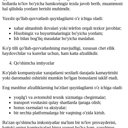
hollarda to'lov bo'yicha hamkoringiz tezda javob berib, muammoni
hal qilishda yordam berishi muhimdir.
Yaxshi qo'llab-quvvatlash quyidagilarni o'z ichiga oladi:
xabar almashish ilovalari yoki telefon orqali tezkor javoblar;
Hisobingiz va buyurtmalaringiz bo'yicha yordam;
Ish bilan bog'liq masalalar bo'yicha maslahat.
Ko'p tilli qo'llab-quvvatlashning mavjudligi, xususan chet ellik
haydovchilar va kurerlar uchun, ham katta afzallikdir.
Qo'shimcha imtiyozlar
Ko'plab kompaniyalar xarajatlarni sezilarli darajada kamaytirishi
yoki daromadni oshirishi mumkin bo'lgan bonuslarni taklif etadi.
Eng mashhur afzalliklarning ba'zilari quyidagilarni o'z ichiga oladi:
yoqilg'i va avtomobil texnik xizmatiga chegirmalar;
transport vositasini qulay shartlarda ijaraga olish;
bonus sxemalari va aksiyalar;
bir nechta platformalarga bir vaqtning o'zida kirish.
Ba'zan qo'shimcha imkoniyatlar ma'lum bir to'lov provayderini,
hattoki uning komissiyalari biroz yuqori bo'lsa ham, yaxshiroq