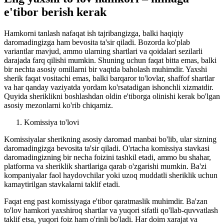
e'tibor berish kerak
Hamkorni tanlash nafaqat ish tajribangizga, balki haqiqiy
daromadingizga ham bevosita ta'sir qiladi. Bozorda ko'plab
variantlar mavjud, ammo ularning shartlari va qoidalari sezilarli
darajada farq qilishi mumkin. Shuning uchun faqat bitta emas, balki
bir nechta asosiy omillarni bir vaqtda baholash muhimdir. Yaxshi
sherik faqat vositachi emas, balki barqaror to'lovlar, shaffof shartlar
va har qanday vaziyatda yordam ko'rsatadigan ishonchli xizmatdir.
Quyida sheriklikni boshlashdan oldin e'tiborga olinishi kerak bo'lgan
asosiy mezonlarni ko'rib chiqamiz.
Komissiya to'lovi
Komissiyalar sherikning asosiy daromad manbai bo'lib, ular sizning
daromadingizga bevosita ta'sir qiladi. O'rtacha komissiya stavkasi
daromadingizning bir necha foizini tashkil etadi, ammo bu shahar,
platforma va sheriklik shartlariga qarab o'zgarishi mumkin. Ba'zi
kompaniyalar faol haydovchilar yoki uzoq muddatli sheriklik uchun
kamaytirilgan stavkalarni taklif etadi.
Faqat eng past komissiyaga e'tibor qaratmaslik muhimdir. Ba'zan
to'lov hamkori yaxshiroq shartlar va yuqori sifatli qo'llab-quvvatlash
taklif etsa, yuqori foiz ham o'rinli bo'ladi. Har doim xarajat va