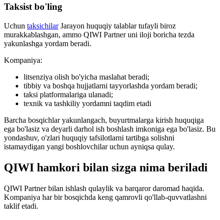
Taksist bo'ling
Uchun
taksichilar
Jarayon huquqiy talablar tufayli biroz
murakkablashgan, ammo QIWI Partner uni iloji boricha tezda
yakunlashga yordam beradi.
Kompaniya:
litsenziya olish bo'yicha maslahat beradi;
tibbiy va boshqa hujjatlarni tayyorlashda yordam beradi;
taksi platformalariga ulanadi;
texnik va tashkiliy yordamni taqdim etadi
Barcha bosqichlar yakunlangach, buyurtmalarga kirish huquqiga
ega bo'lasiz va deyarli darhol ish boshlash imkoniga ega bo'lasiz. Bu
yondashuv, o'zlari huquqiy tafsilotlarni tartibga solishni
istamaydigan yangi boshlovchilar uchun ayniqsa qulay.
QIWI hamkori bilan sizga nima beriladi
QIWI Partner bilan ishlash qulaylik va barqaror daromad haqida.
Kompaniya har bir bosqichda keng qamrovli qo'llab-quvvatlashni
taklif etadi.