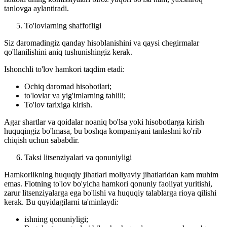
tanlovga aylantiradi.
To'lovlarning shaffofligi
Siz daromadingiz qanday hisoblanishini va qaysi chegirmalar
qo'llanilishini aniq tushunishingiz kerak.
Ishonchli to'lov hamkori taqdim etadi:
Ochiq daromad hisobotlari;
to'lovlar va yig'imlarning tahlili;
To'lov tarixiga kirish.
Agar shartlar va qoidalar noaniq bo'lsa yoki hisobotlarga kirish
huquqingiz bo'lmasa, bu boshqa kompaniyani tanlashni ko'rib
chiqish uchun sababdir.
Taksi litsenziyalari va qonuniyligi
Hamkorlikning huquqiy jihatlari moliyaviy jihatlaridan kam muhim
emas. Flotning to'lov bo'yicha hamkori qonuniy faoliyat yuritishi,
zarur litsenziyalarga ega bo'lishi va huquqiy talablarga rioya qilishi
kerak. Bu quyidagilarni ta'minlaydi:
ishning qonuniyligi;