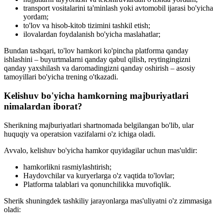
transport vositalarini ta'minlash yoki avtomobil ijarasi bo'yicha
yordam;
to'lov va hisob-kitob tizimini tashkil etish;
ilovalardan foydalanish bo'yicha maslahatlar;
Bundan tashqari, to'lov hamkori ko'pincha platforma qanday
ishlashini – buyurtmalarni qanday qabul qilish, reytingingizni
qanday yaxshilash va daromadingizni qanday oshirish – asosiy
tamoyillari bo'yicha trening o'tkazadi.
Kelishuv bo'yicha hamkorning majburiyatlari
nimalardan iborat?
Sherikning majburiyatlari shartnomada belgilangan bo'lib, ular
huquqiy va operatsion vazifalarni o'z ichiga oladi.
Avvalo, kelishuv bo'yicha hamkor quyidagilar uchun mas'uldir:
hamkorlikni rasmiylashtirish;
Haydovchilar va kuryerlarga o'z vaqtida to'lovlar;
Platforma talablari va qonunchilikka muvofiqlik.
Sherik shuningdek tashkiliy jarayonlarga mas'uliyatni o'z zimmasiga
oladi: