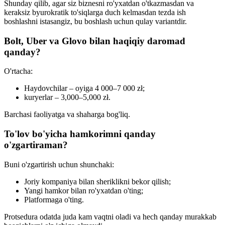
Shunday qilib, agar siz biznesni ro'yxatdan o'tkazmasdan va
keraksiz byurokratik to'siqlarga duch kelmasdan tezda ish
boshlashni istasangiz, bu boshlash uchun qulay variantdir.
Bolt, Uber va Glovo bilan haqiqiy daromad
qanday?
O'rtacha:
Haydovchilar – oyiga 4 000–7 000 zł;
kuryerlar – 3,000–5,000 zł.
Barchasi faoliyatga va shaharga bog'liq.
To'lov bo'yicha hamkorimni qanday
o'zgartiraman?
Buni o'zgartirish uchun shunchaki:
Joriy kompaniya bilan sheriklikni bekor qilish;
Yangi hamkor bilan ro'yxatdan o'ting;
Platforma­ga o'ting.
Protsedura odatda juda kam vaqtni oladi va hech qanday murakkab