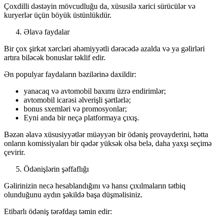
Çoxdilli dəstəyin mövcudluğu da, xüsusilə xarici sürücülər və
kuryerlər üçün böyük üstünlükdür.
Əlavə faydalar
Bir çox şirkət xərcləri əhəmiyyətli dərəcədə azalda və ya gəlirləri
artıra biləcək bonuslar təklif edir.
Ən populyar faydaların bəzilərinə daxildir:
yanacaq və avtomobil baxımı üzrə endirimlər;
avtomobil icarəsi əlverişli şərtlərlə;
bonus sxemləri və promosyonlar;
Eyni anda bir neçə platformaya çıxış.
Bəzən əlavə xüsusiyyətlər müəyyən bir ödəniş provayderini, hətta
onların komissiyaları bir qədər yüksək olsa belə, daha yaxşı seçimə
çevirir.
Ödənişlərin şəffaflığı
Gəlirinizin necə hesablandığını və hansı çıxılmaların tətbiq
olunduğunu aydın şəkildə başa düşməlisiniz.
Etibarlı ödəniş tərəfdaşı təmin edir: