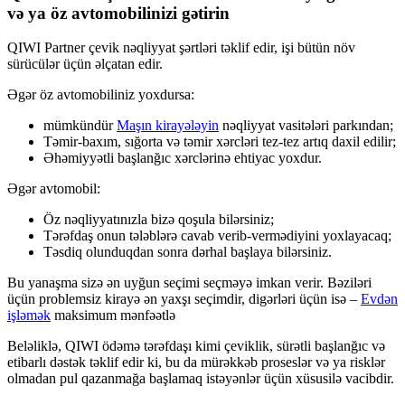
və ya öz avtomobilinizi gətirin
QIWI Partner çevik nəqliyyat şərtləri təklif edir, işi bütün növ
sürücülər üçün əlçatan edir.
Əgər öz avtomobiliniz yoxdursa:
mümkündür
Maşın kirayələyin
nəqliyyat vasitələri parkından;
Təmir-baxım, sığorta və təmir xərcləri tez-tez artıq daxil edilir;
Əhəmiyyətli başlanğıc xərclərinə ehtiyac yoxdur.
Əgər avtomobil:
Öz nəqliyyatınızla bizə qoşula bilərsiniz;
Tərəfdaş onun tələblərə cavab verib-vermədiyini yoxlayacaq;
Təsdiq olunduqdan sonra dərhal başlaya bilərsiniz.
Bu yanaşma sizə ən uyğun seçimi seçməyə imkan verir. Bəziləri
üçün problemsiz kirayə ən yaxşı seçimdir, digərləri üçün isə –
Evdən
işləmək
maksimum mənfəətlə
Beləliklə, QIWI ödəmə tərəfdaşı kimi çeviklik, sürətli başlanğıc və
etibarlı dəstək təklif edir ki, bu da mürəkkəb proseslər və ya risklər
olmadan pul qazanmağa başlamaq istəyənlər üçün xüsusilə vacibdir.