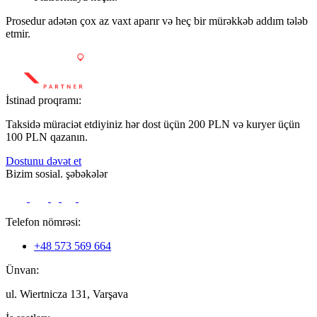
Prosedur adətən çox az vaxt aparır və heç bir mürəkkəb addım tələb
etmir.
İstinad proqramı:
Taksidə müraciət etdiyiniz hər dost üçün 200 PLN və kuryer üçün
100 PLN qazanın.
Dostunu dəvət et
Bizim sosial. şəbəkələr
Telefon nömrəsi:
+48 573 569 664
Ünvan:
ul. Wiertnicza 131, Varşava