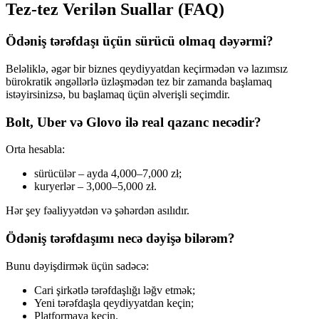
Tez-tez Verilən Suallar (FAQ)
Ödəniş tərəfdaşı üçün sürücü olmaq dəyərmi?
Beləliklə, əgər bir biznes qeydiyyatdan keçirmədən və lazımsız
bürokratik əngəllərlə üzləşmədən tez bir zamanda başlamaq
istəyirsinizsə, bu başlamaq üçün əlverişli seçimdir.
Bolt, Uber və Glovo ilə real qazanc necədir?
Orta hesabla:
sürücülər – ayda 4,000–7,000 zł;
kuryerlər – 3,000–5,000 zł.
Hər şey fəaliyyətdən və şəhərdən asılıdır.
Ödəniş tərəfdaşımı necə dəyişə bilərəm?
Bunu dəyişdirmək üçün sadəcə:
Cari şirkətlə tərəfdaşlığı ləğv etmək;
Yeni tərəfdaşla qeydiyyatdan keçin;
Platformaya keçin.