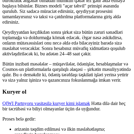
bürokratik əngəllər olmadan mümkün qədər tez gəlir əldə etməyə
başlaya bilsinlər. Biznes modeli "açar təhvil" prinsipi əsasında
qurulub. Siz sadəcə müraciət edirsiniz, qeydiyyat prosesini
tamamlayırsınız və taksi və çatdırılma platformalarına giriş əldə
edirsiniz.
Qeydiyyatdan keçdikdən sonra şirkət sizə bütün zəruri sənədləri
toplamağa və doldurmağa kömək edəcək. Əgər nəsə əskikdirsə,
onların mütəxəssisləri onu necə əldə edə biləcəyiniz barədə sizə
məsləhət verəcəklər. Sonra hesabınız müvafiq xidmətlərə qoşulub
aktivləşdiriləcək ki, bu adətən 24–48 saat çəkir.
Bütün inzibati məsələlər – müqavilələr, ödənişlər, hesablaşmalar və
Cosmos-un platformalarla qarşılıqlı əlaqəsi – şirkətin məsuliyyətində
qalır. Bu o deməkdir ki, ödəniş tərəfdaşı təşkilati işləri yerinə yetirir
və sizə yalnız işinizə və qazancınıza fokuslanmağa imkan verir.
Kuryer ol
QIWI Partnyoru vasitəsilə kuryer kimi işləmək
Hətta dilə dair heç
bir təcrübəsi və biliyi olmayanlar üçün də uyğundur.
Proses belə gedir:
ərizənin təqdim edilməsi və ilkin məsləhətləşmə;