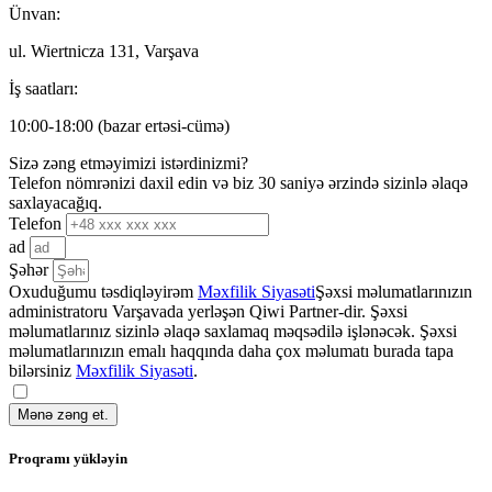
Ünvan:
ul. Wiertnicza 131, Varşava
İş saatları:
10:00-18:00 (bazar ertəsi-cümə)
Sizə zəng etməyimizi istərdinizmi?
Telefon nömrənizi daxil edin və biz 30 saniyə ərzində sizinlə əlaqə
saxlayacağıq.
Telefon
ad
Şəhər
Oxuduğumu təsdiqləyirəm
Məxfilik Siyasəti
Şəxsi məlumatlarınızın
administratoru Varşavada yerləşən Qiwi Partner-dir. Şəxsi
məlumatlarınız sizinlə əlaqə saxlamaq məqsədilə işlənəcək. Şəxsi
məlumatlarınızın emalı haqqında daha çox məlumatı burada tapa
bilərsiniz
Məxfilik Siyasəti
.
Mənə zəng et.
Proqramı yükləyin