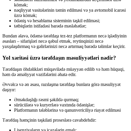
kömək;
nəqliyyat vasitələrinin təmin edilməsi və ya avtomobil icarəsi
üzrə kömək;
ödəniş və hesablama sisteminin təşkil edilməsi;
tətbiqlərin istifadəsi barədə məsləhətlər;
Bundan əlavə, ödəmə tərəfdaşı tez-tez platformanın necə işlədiyinin
əsasları – sifarişləri necə qəbul etmək, reytinqinizi necə
yaxşılaşdırmaq və gəlirlərinizi necə artırmaq barədə təlimlər keçirir.
Yol xəritəsi üzrə tərəfdaşın məsuliyyətləri nədir?
Tərəfdaşın öhdəlikləri müqavilədə müəyyən edilib və həm hüquqi,
həm də əməliyyat vəzifələrini əhatə edir.
Əvvəlcə və ən əsası, razılaşma tərəfdaşı bunlara görə məsuliyyət
daşıyır:
Əməkdaşlığı rəsmi şəkildə qurmaq;
sürücülərə və kuryerlərə vaxtında ödənişlər;
Platformanın tələblərinə və qanunvericiliyə riayət edilməsi
Tərəfdaş həmçinin təşkilati proseslərə cavabdehdir:
Lisenziyaların və icazələrin emalı;