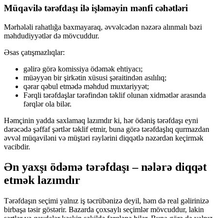
Müqavilə tərəfdaşı ilə işləməyin mənfi cəhətləri
Mərhələli rahatlığa baxmayaraq, əvvəlcədən nəzərə alınmalı bəzi
məhdudiyyətlər də mövcuddur.
Əsas çatışmazlıqlar:
gəlirə görə komissiya ödəmək ehtiyacı;
müəyyən bir şirkətin xüsusi şəraitindən asılılıq;
qərar qəbul etmədə məhdud muxtariyyət;
Fərqli tərəfdaşlar tərəfindən təklif olunan xidmətlər arasında
fərqlər ola bilər.
Həmçinin yadda saxlamaq lazımdır ki, hər ödəniş tərəfdaşı eyni
dərəcədə şəffaf şərtlər təklif etmir, buna görə tərəfdaşlıq qurmazdan
əvvəl müqaviləni və müştəri rəylərini diqqətlə nəzərdən keçirmək
vacibdir.
Ən yaxşı ödəmə tərəfdaşı – nələrə diqqət
etmək lazımdır
Tərəfdaşın seçimi yalnız iş təcrübənizə deyil, həm də real gəlirinizə
birbaşa təsir göstərir. Bazarda çoxsaylı seçimlər mövcuddur, lakin