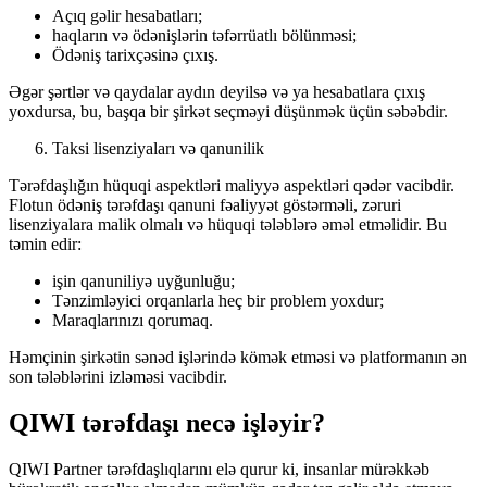
Açıq gəlir hesabatları;
haqların və ödənişlərin təfərrüatlı bölünməsi;
Ödəniş tarixçəsinə çıxış.
Əgər şərtlər və qaydalar aydın deyilsə və ya hesabatlara çıxış
yoxdursa, bu, başqa bir şirkət seçməyi düşünmək üçün səbəbdir.
Taksi lisenziyaları və qanunilik
Tərəfdaşlığın hüquqi aspektləri maliyyə aspektləri qədər vacibdir.
Flotun ödəniş tərəfdaşı qanuni fəaliyyət göstərməli, zəruri
lisenziyalara malik olmalı və hüquqi tələblərə əməl etməlidir. Bu
təmin edir:
işin qanuniliyə uyğunluğu;
Tənzimləyici orqanlarla heç bir problem yoxdur;
Maraqlarınızı qorumaq.
Həmçinin şirkətin sənəd işlərində kömək etməsi və platformanın ən
son tələblərini izləməsi vacibdir.
QIWI tərəfdaşı necə işləyir?
QIWI Partner tərəfdaşlıqlarını elə qurur ki, insanlar mürəkkəb