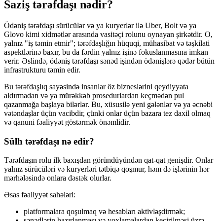
Saziş tərəfdaşı nədir?
Ödəniş tərəfdaşı sürücülər və ya kuryerlər ilə Uber, Bolt və ya
Glovo kimi xidmətlər arasında vasitəçi rolunu oynayan şirkətdir. O,
yalnız "iş təmin etmir"; tərəfdaşlığın hüquqi, mühasibat və təşkilati
aspektlərinə baxır, bu da fərdin yalnız işinə fokuslanmasına imkan
verir. Əslində, ödəniş tərəfdaşı sənəd işindən ödənişlərə qədər bütün
infrastrukturu təmin edir.
Bu tərəfdaşlıq sayəsində insanlar öz bizneslərini qeydiyyata
aldırmadan və ya mürəkkəb prosedurlardan keçmədən pul
qazanmağa başlaya bilərlər. Bu, xüsusilə yeni gələnlər və ya əcnəbi
vətəndaşlar üçün vacibdir, çünki onlar üçün bazara tez daxil olmaq
və qanuni fəaliyyət göstərmək önəmlidir.
Sülh tərəfdaşı nə edir?
Tərəfdaşın rolu ilk baxışdan göründüyündən qat-qat genişdir. Onlar
yalnız sürücüləri və kuryerləri tətbiqə qoşmur, həm də işlərinin hər
mərhələsində onlara dəstək olurlar.
Əsas fəaliyyət sahələri:
platformalara qoşulmaq və hesabları aktivləşdirmək;
sənədlərin hazırlanması və yoxlamalardan keçirilməsi üzrə