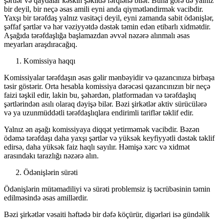
şərtlər və qaydalar kəskin şəkildə fərqlənə bilər. Buna görə də yalnız
bir deyil, bir neçə əsas amili eyni anda qiymətləndirmək vacibdir.
Yaxşı bir tərəfdaş yalnız vasitəçi deyil, eyni zamanda sabit ödənişlər,
şəffaf şərtlər və hər vəziyyətdə dəstək təmin edən etibarlı xidmətdir.
Aşağıda tərəfdaşlığa başlamazdan əvvəl nəzərə alınmalı əsas
meyarları araşdıracağıq.
Komissiya haqqı
Komissiyalar tərəfdaşın əsas gəlir mənbəyidir və qazancınıza birbaşa
təsir göstərir. Orta hesabla komissiya dərəcəsi qazancınızın bir neçə
faizi təşkil edir, lakin bu, şəhərdən, platformadan və tərəfdaşlıq
şərtlərindən asılı olaraq dəyişə bilər. Bəzi şirkətlər aktiv sürücülərə
və ya uzunmüddətli tərəfdaşlıqlara endirimli tariflər təklif edir.
Yalnız ən aşağı komissiyaya diqqət yetirməmək vacibdir. Bəzən
ödəmə tərəfdaşı daha yaxşı şərtlər və yüksək keyfiyyətli dəstək təklif
edirsə, daha yüksək faiz haqlı sayılır. Həmişə xərc və xidmət
arasındakı tarazlığı nəzərə alın.
Ödənişlərin sürəti
Ödənişlərin mütəmadiliyi və sürəti problemsiz iş təcrübəsinin təmin
edilməsində əsas amillərdir.
Bəzi şirkətlər vəsaiti həftədə bir dəfə köçürür, digərləri isə gündəlik