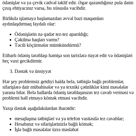
ödənişlər və ya çevik cədvəl təklif edir. Əgər qazandığınız pula daim
çıxış ehtiyacınız varsa, bu xüsusilə vacibdir.
Birlikdə işləməyə başlamazdan əvvəl bəzi məqamları
aydınlaşdırmaq faydalı olar:
Ödənişlərin nə qədər tez-tez aparıldığı;
Çəkilmə haqları varmı?
Təcili köçürmələr mümkündürmü?
Etibarlı ödəniş tərəfdaşı həmişə son tarixlərə riayət edir və ödənişləri
heç vaxt gecikdirmir.
Dəstək və ünsiyyət
Hər şey problemsiz getdiyi halda belə, tətbiqlə bağlı problemlər,
sifarişlərə dair mübahisələr və ya texniki çətinliklər kimi məsələlər
yarana bilər. Belə hallarda ödəniş tərəfdaşınızın tez cavab verməsi və
problemi həll etməyə kömək etməsi vacibdir.
Yaxşı dəstək aşağıdakılardan ibarətdir:
mesajlaşma tətbiqləri və ya telefon vasitəsilə tez cavablar;
Hesabınız və sifarişlərinizlə bağlı kömək;
İşlə bağlı məsələlər üzrə məsləhət