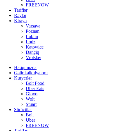
FREENOW
Tariflər
Rəylər
Kirayə
Varşava
Poznan
Lublin
Lodz
Katowice
Dançiq
Vrotslav
Haqqımızda
Gəlir kalkulyatoru
Kuryerlər
Bolt Food
Uber Eats
Glovo
Wolt
Stuart
Sürücülər
Bolt
Uber
FREENOW
Tariflər