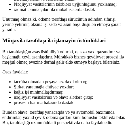
Nəqliyyat vasitələrinin tələblərə uyğunluğunu yoxlamaq;
xidmət təminatçıları ilə mübahisələrdə dəstək
Unutmaq olmaz ki, ödəmə tərəfdaşı sürücünün adından sifarişi
yerinə yetirmir, əksinə işi sadə və asan başa düşülən etməyə şərait
yaradır.
Müqavilə tərəfdaşı ilə işləməyin üstünlükləri
Bu tərəfdaşlığın əsas üstünlüyü odur ki, o, sizə vaxt qazandırır və
başlamağı xeyli asanlaşdırır. Mürəkkəb biznes qeydiyyat prosesi ilə
məşğul olmaq əvəzinə dərhal gəlir əldə etməyə başlaya bilərsiniz.
Əsas faydalar:
təcrübə olmadan peşəyə tez daxil olmaq;
Şirkət yaratmağa ehtiyac yoxdur;
kağız işi minimallaşdırmaq;
nəqliyyat vasitələrinə və əlavə alətlərə çıxış;
prosesin hər mərhələsində dəstək
Bundan əlavə, tərəfdaş yanacaqda və ya avtomobil baxımında
endirimlər, yaxud çevik ödəmə şərtləri kimi bonuslar təklif edə bilər.
Bu, tərəfdaşlığı uzunmüddətli perspektivdə daha faydalı edir.