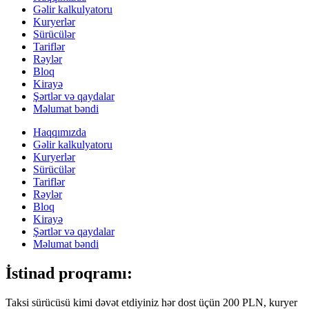
Gəlir kalkulyatoru
Kuryerlər
Sürücülər
Tariflər
Rəylər
Bloq
Kirayə
Şərtlər və qaydalar
Məlumat bəndi
Haqqımızda
Gəlir kalkulyatoru
Kuryerlər
Sürücülər
Tariflər
Rəylər
Bloq
Kirayə
Şərtlər və qaydalar
Məlumat bəndi
İstinad proqramı:
Taksi sürücüsü kimi dəvət etdiyiniz hər dost üçün 200 PLN, kuryer