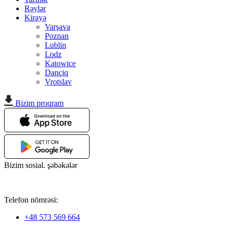
Rəylər
Kirayə
Varşava
Poznan
Lublin
Lodz
Katowice
Dançiq
Vrotslav
Bizim proqram
Bizim sosial. şəbəkələr
Telefon nömrəsi:
+48 573 569 664