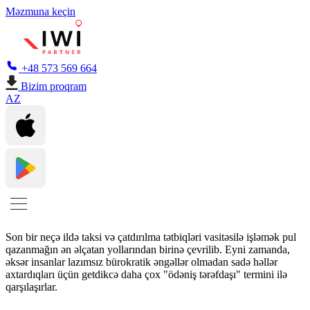
Məzmuna keçin
+48 573 569 664
Bizim proqram
AZ
Son bir neçə ildə taksi və çatdırılma tətbiqləri vasitəsilə işləmək pul
qazanmağın ən əlçatan yollarından birinə çevrilib. Eyni zamanda,
əksər insanlar lazımsız bürokratik əngəllər olmadan sadə həllər
axtardıqları üçün getdikcə daha çox "ödəniş tərəfdaşı" termini ilə
qarşılaşırlar.