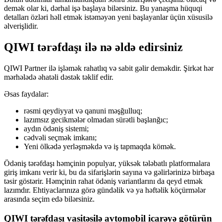
demək olar ki, dərhal işə başlaya bilərsiniz. Bu yanaşma hüquqi
detalları özləri həll etmək istəməyən yeni başlayanlar üçün xüsusilə
əlverişlidir.
QIWI tərəfdaşı ilə nə əldə edirsiniz
QIWI Partner ilə işləmək rahatlıq və sabit gəlir deməkdir. Şirkət hər
mərhələdə əhatəli dəstək təklif edir.
Əsas faydalar:
rəsmi qeydiyyat və qanuni məşğulluq;
lazımsız gecikmələr olmadan sürətli başlanğıc;
aydın ödəniş sistemi;
cədvəli seçmək imkanı;
Yeni ölkədə yerləşməkdə və iş tapmaqda kömək.
Ödəniş tərəfdaşı həmçinin populyar, yüksək tələbatlı platformalara
giriş imkanı verir ki, bu da sifarişlərin sayına və gəlirlərinizə birbaşa
təsir göstərir. Həmçinin rahat ödəniş variantlarını da qeyd etmək
lazımdır. Ehtiyaclarınıza görə gündəlik və ya həftəlik köçürmələr
arasında seçim edə bilərsiniz.
QIWI tərəfdaşı vasitəsilə avtomobil icarəyə götürün