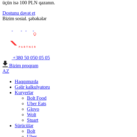
üçün isə 100 PLN qazanın.
Dostunu dəvət et
Bizim sosial. şəbəkələr
+380 50 050 05 05
Bizim proqram
AZ
Haqqımızda
Gəlir kalkulyatoru
Kuryerlər
Bolt Food
Uber Eats
Glovo
Wolt
Stuart
Sürücülər
Bolt
Uber