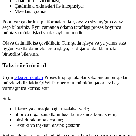
sənədlərin hazırlanması;
Çatdırılma xidmətləri ilə inteqrasiya;
Meydana çıxmaq
Populyar çatdırılma platformaları ilə işləyə və sizə uyğun cədvəl
seçə bilərsiniz. Eyni zamanda ödəmə tərəfdaşı proses boyunca
müntəzəm ödənişləri və dəstəyi təmin edir.
Əlavə üstünlük isə çeviklikdir. Tam ştatla işləyə və ya yalnız sizə
uyğun vaxtlarda növbələrdə işləyə, işi digər öhdəliklərinizlə
birləşdirə bilərsiniz.
Taksi sürücüsü ol
Üçün
taksi sürücüləri
Proses hüquqi tələblər səbəbindən bir qədər
mürəkkəbdir, lakin QIWI Partner onu mümkün qədər tez başa
vurmağınıza kömək edir.
Şirkət:
Lisenziya almaqla bağlı məsləhət verir;
tibbi və digər sənədlərin hazırlanmasında kömək edir;
taksi duraklarına qoşulur;
Texniki və təşkilati dəstək göstərir.
Bütün addımlar tamamlandıqdan sonra sifarişlərə çıxışınız olacaq və