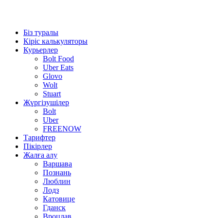
Біз туралы
Кіріс калькуляторы
Курьерлер
Bolt Food
Uber Eats
Glovo
Wolt
Stuart
Жүргізушілер
Bolt
Uber
FREENOW
Тарифтер
Пікірлер
Жалға алу
Варшава
Познань
Люблин
Лодз
Катовице
Гданск
Вроцлав