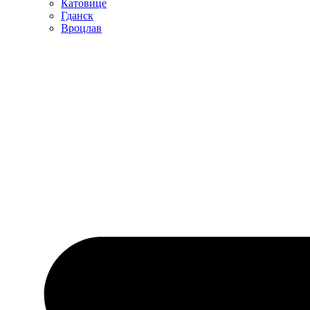
Катовице
Гданск
Вроцлав