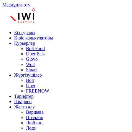
Мазмұнға өту
Біз туралы
Кіріс калькуляторы
Курьерлер
Bolt Food
Uber Eats
Glovo
Wolt
Stuart
Жүргізушілер
Bolt
Uber
FREENOW
Тарифтер
Пікірлер
Жалға алу
Варшава
Познань
Люблин
Лодз