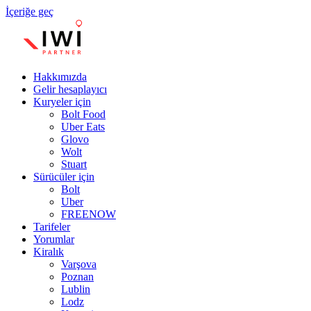
İçeriğe geç
Hakkımızda
Gelir hesaplayıcı
Kuryeler için
Bolt Food
Uber Eats
Glovo
Wolt
Stuart
Sürücüler için
Bolt
Uber
FREENOW
Tarifeler
Yorumlar
Kiralık
Varşova
Poznan
Lublin
Lodz