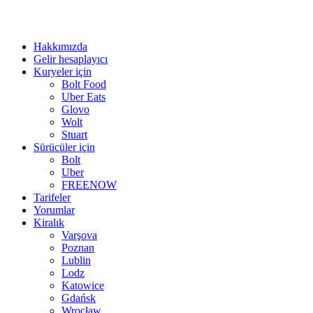
Hakkımızda
Gelir hesaplayıcı
Kuryeler için
Bolt Food
Uber Eats
Glovo
Wolt
Stuart
Sürücüler için
Bolt
Uber
FREENOW
Tarifeler
Yorumlar
Kiralık
Varşova
Poznan
Lublin
Lodz
Katowice
Gdańsk
Wrocław