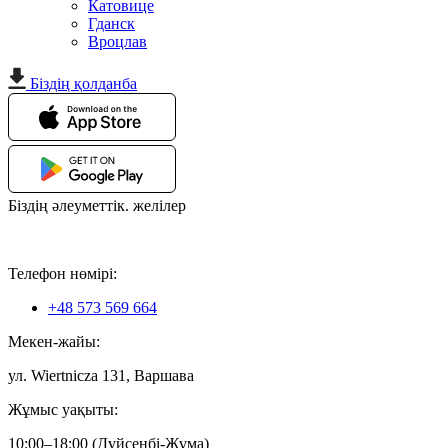
Катовице
Гданск
Вроцлав
Біздің қолданба
Біздің әлеуметтік. желілер
Телефон нөмірі:
+48 573 569 664
Мекен-жайы:
ул. Wiertnicza 131, Варшава
Жұмыс уақыты:
10:00–18:00 (Дүйсенбі-Жұма)