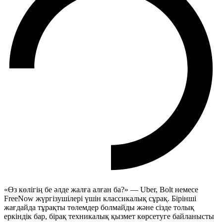
«Өз көлігің бе әлде жалға алған ба?» — Uber, Bolt немесе
FreeNow жүргізушілері үшін классикалық сұрақ. Бірінші
жағдайда тұрақты төлемдер болмайды және сізде толық
еркіндік бар, бірақ техникалық қызмет көрсетуге байланысты