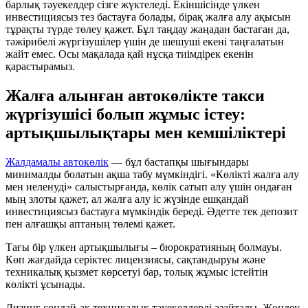
барлық тәуекелдер сізге жүктеледі. Екіншісінде үлкен
инвестициясыз тез бастауға болады, бірақ жалға алу ақысын
тұрақты түрде төлеу қажет. Бұл таңдау жаңадан бастаған да,
тәжірибелі жүргізушілер үшін де шешуші екені таңғалатын
жайт емес. Осы мақалада қай нұсқа тиімдірек екенін
қарастырамыз.
Жалға алынған автокөлікте такси
жүргізушісі болып жұмыс істеу:
артықшылықтары мен кемшіліктері
Жалдамалы автокөлік
— бұл бастапқы шығындары
минималды болатын ақша табу мүмкіндігі. «Көлікті жалға алу
мен иеленуді» салыстырғанда, көлік сатып алу үшін ондаған
мың злоты қажет, ал жалға алу іс жүзінде ешқандай
инвестициясыз бастауға мүмкіндік береді. Әдетте тек депозит
пен алғашқы аптаның төлемі қажет.
Тағы бір үлкен артықшылығы – бюрократияның болмауы.
Көп жағдайда серіктес лицензиясы, сақтандыруы және
техникалық қызмет көрсетуі бар, толық жұмыс істейтін
көлікті ұсынады.
Лизинг сондай-ақ техникалық тәуекелдерді азайтады. Жөндеу,