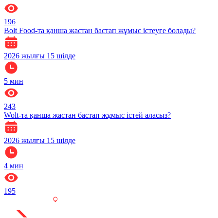
196
Bolt Food-та қанша жастан бастап жұмыс істеуге болады?
2026 жылғы 15 шілде
5
мин
243
Wolt-та қанша жастан бастап жұмыс істей аласыз?
2026 жылғы 15 шілде
4
мин
195