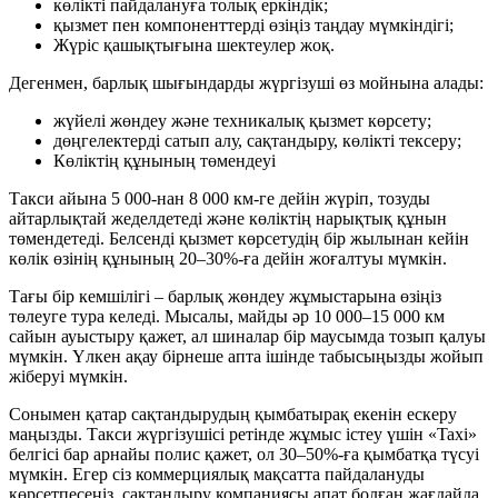
көлікті пайдалануға толық еркіндік;
қызмет пен компоненттерді өзіңіз таңдау мүмкіндігі;
Жүріс қашықтығына шектеулер жоқ.
Дегенмен, барлық шығындарды жүргізуші өз мойнына алады:
жүйелі жөндеу және техникалық қызмет көрсету;
дөңгелектерді сатып алу, сақтандыру, көлікті тексеру;
Көліктің құнының төмендеуі
Такси айына 5 000-нан 8 000 км-ге дейін жүріп, тозуды
айтарлықтай жеделдетеді және көліктің нарықтық құнын
төмендетеді. Белсенді қызмет көрсетудің бір жылынан кейін
көлік өзінің құнының 20–30%-ға дейін жоғалтуы мүмкін.
Тағы бір кемшілігі – барлық жөндеу жұмыстарына өзіңіз
төлеуге тура келеді. Мысалы, майды әр 10 000–15 000 км
сайын ауыстыру қажет, ал шиналар бір маусымда тозып қалуы
мүмкін. Үлкен ақау бірнеше апта ішінде табысыңызды жойып
жіберуі мүмкін.
Сонымен қатар сақтандырудың қымбатырақ екенін ескеру
маңызды. Такси жүргізушісі ретінде жұмыс істеу үшін «Taxi»
белгісі бар арнайы полис қажет, ол 30–50%-ға қымбатқа түсуі
мүмкін. Егер сіз коммерциялық мақсатта пайдалануды
көрсетпесеңіз, сақтандыру компаниясы апат болған жағдайда