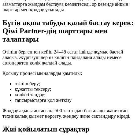
азаматтарға жылдам бастауға көмектеседі, әр кезеңде айқын
шарттар мен қолдау ұсынады.
Бүгін ақша табуды қалай бастау керек:
Qiwi Partner-дің шарттары мен
талаптары
Өтініш бергеннен кейін 24–48 сағат ішінде жұмыс бастай
аласыз. Жүргізушілер өз көлігін пайдалана алады немесе
автопарктен көлік жалдай алады.
Қосылу процесі мыналарды қамтиды:
өтініш беру;
құжатты тексеру;
көлікті таңдау;
тапсырыстарға қол жеткізу
Жалдау ақысы аптасына 500 злотыдан басталады және оған
техникалық қызмет көрсету, жөндеу және сақтандыру кіреді.
Жиі қойылатын сұрақтар