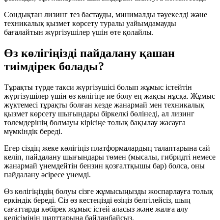
Сондықтан лизинг тез бастауды, минималды тәуекелді және
техникалық қызмет көрсету туралы уайымдамауды
бағалайтын жүргізушілер үшін өте қолайлы.
Өз көлігіңізді пайдалану қашан
тиімдірек болады?
Тұрақты түрде такси жүргізушісі болып жұмыс істейтін
жүргізушілер үшін өз көлігіңе ие болу ең жақсы нұсқа. Жұмыс
жүктемесі тұрақты болған кезде жанармай мен техникалық
қызмет көрсету шығындары біркелкі бөлінеді, ал лизинг
төлемдерінің болмауы кірісіңе толық бақылау жасауға
мүмкіндік береді.
Егер сіздің жеке көлігіңіз платформалардың талаптарына сай
келіп, пайдалану шығындары төмен (мысалы, гибридті немесе
жанармай үнемдейтін бензин қозғалтқышы бар) болса, оны
пайдалану әсіресе үнемді.
Өз көлігіңіздің болуы сізге жұмысыңызды жоспарлауға толық
еркіндік береді. Сіз өз кестеңізді өзіңіз белгілейсіз, шың
сағаттарда көбірек жұмыс істей аласыз және жалға алу
келісімінің шарттарына байланбайсыз.