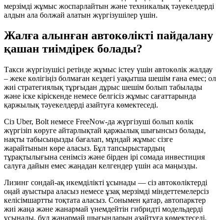
мерзімді жұмыс жоспарлайтын және техникалық тәуекелдерді
алдын ала болжай алатын жүргізушілер үшін.
Жалға алынған автокөлікті пайдалану
қашан тиімдірек болады?
Такси жүргізушісі ретінде жұмыс істеу үшін автокөлік жалдау
– жеке көлігіңіз болмаған кездегі уақытша шешім ғана емес; ол
жиі стратегиялық тұрғыдан дұрыс шешім болып табылады
және іске кіріскенде немесе белгісіз жұмыс сағаттарында
қаржылық тәуекелдерді азайтуға көмектеседі.
Сіз Uber, Bolt немесе FreeNow-да жүргізуші болып көлік
жүргізіп көруге айтарлықтай қаржылық шығынсыз болады,
нақты табысыңызды бағалап, мұндай жұмыс сізге
жарайтынын көре аласыз. Бұл тапсырыстардың
тұрақтылығына сенімсіз және бірден ірі сомада инвестиция
салуға дайын емес жаңадан келгендер үшін аса маңызды.
Лизинг сондай-ақ икемділікті ұсынады — сіз автокөліктерді
оңай ауыстыра аласыз немесе ұзақ мерзімді міндеттемелерсіз
келісімшартты тоқтата аласыз. Сонымен қатар, автопарктер
жиі жаңа және жанармай үнемдейтін гибридті модельдерді
ұсынады, бұл жанармай шығындарын азайтуға көмектеседі.