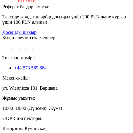
Реферат бағдарламасы:
Таксиде жолдаған әрбір досыңыз үшін 200 PLN және курьер
үшін 100 PLN алыңыз.
Досыңды шақыр
Біздің әлеуметтік. желілер
Телефон нөмірі:
+48 573 569 664
Мекен-жайы:
ул. Wiertnicza 131, Варшава
Жұмыс уақыты:
10:00–18:00 (Дүйсенбі-Жұма)
GDPR инспекторы:
Катарзина Кучинская,