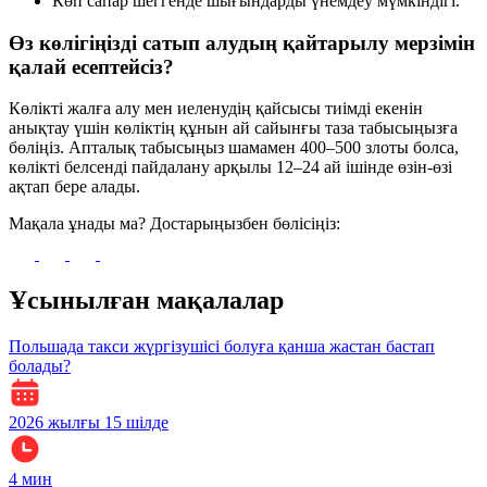
Көп сапар шеггенде шығындарды үнемдеу мүмкіндігі.
Өз көлігіңізді сатып алудың қайтарылу мерзімін
қалай есептейсіз?
Көлікті жалға алу мен иеленудің қайсысы тиімді екенін
анықтау үшін көліктің құнын ай сайынғы таза табысыңызға
бөліңіз. Апталық табысыңыз шамамен 400–500 злоты болса,
көлікті белсенді пайдалану арқылы 12–24 ай ішінде өзін-өзі
ақтап бере алады.
Мақала ұнады ма? Достарыңызбен бөлісіңіз:
Ұсынылған мақалалар
Польшада такси жүргізушісі болуға қанша жастан бастап
болады?
2026 жылғы 15 шілде
4
мин