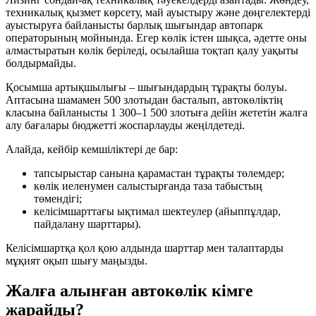
техникалық қызмет көрсету, май ауыстыру және дөңгелектерді
ауыстыруға байланысты барлық шығындар автопарк
операторының мойнында. Егер көлік істен шықса, әдетте оны
алмастыратын көлік беріледі, осылайша тоқтап қалу уақыты
болдырмайды.
Қосымша артықшылығы – шығындардың тұрақты болуы.
Аптасына шамамен 500 злотыдан басталып, автокөліктің
класына байланысты 1 300–1 500 злотыға дейін жететін жалға
алу бағалары бюджетті жоспарлауды жеңілдетеді.
Алайда, кейбір кемшіліктері де бар:
тапсырыстар санына қарамастан тұрақты төлемдер;
көлік иеленумен салыстырғанда таза табыстың
төмендігі;
келісімшарттағы ықтимал шектеулер (айыппұлдар,
пайдалану шарттары).
Келісімшартқа қол қою алдында шарттар мен талаптарды
мұқият оқып шығу маңызды.
Жалға алынған автокөлік кімге
жарайды?