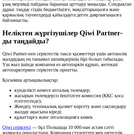
ұзақ мерзімді пайданы барынша арттыру маңызды. Сондықтан
дұрыс таңдау сіздің бюджетіңізге, мақсаттарыңызға және
қаржылық тәуекелдерді қабылдауға деген даярлығыңызға
байланысты.
Неліктен жүргізушілер Qiwi Partner-
ды таңдайды?
Qiwi Partner-пен серіктестік такси қызметтері үшін автокөлік
жалдаудың ең танымал шешімдерінің бірі болып табылады.
Үш жыл ішінде компания өз автопаркін құрып, жетекші
автопарктермен серіктестік орнатты.
Қосымша артықшылықтар:
күнделікті немесе апталық төлемдер;
жасырын төлемдерсіз бекітілген комиссия (ҚҚС қоса
есептегенде);
Жөндеу, техникалық қызмет көрсету және сақтандыру
жалдау ақысына кіреді;
құжаттарға және легализацияға көмек
Qiwi серіктесі
— бұл Польшада 10 000-нан астам сәтті
жұмысқа орналастыру. Компания студенттер мен шетелдік