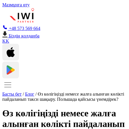
Мазмұнға өту
+48 573 569 664
Біздің қолданба
KK
Басты бет
/
Блог
/
Өз көлігіңізді немесе жалға алынған көлікті
пайдаланып такси шақыру. Польшада қайсысы үнемдірек?
Өз көлігіңізді немесе жалға
алынған көлікті пайдаланып