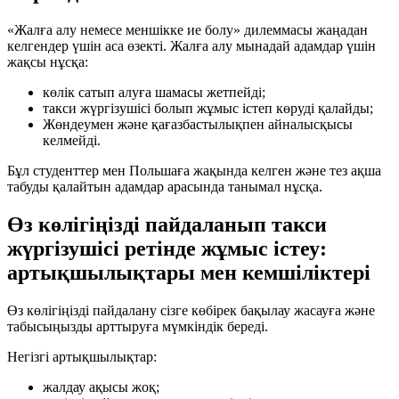
«Жалға алу немесе меншікке ие болу» дилеммасы жаңадан
келгендер үшін аса өзекті. Жалға алу мынадай адамдар үшін
жақсы нұсқа:
көлік сатып алуға шамасы жетпейді;
такси жүргізушісі болып жұмыс істеп көруді қалайды;
Жөндеумен және қағазбастылықпен айналысқысы
келмейді.
Бұл студенттер мен Польшаға жақында келген және тез ақша
табуды қалайтын адамдар арасында танымал нұсқа.
Өз көлігіңізді пайдаланып такси
жүргізушісі ретінде жұмыс істеу:
артықшылықтары мен кемшіліктері
Өз көлігіңізді пайдалану сізге көбірек бақылау жасауға және
табысыңызды арттыруға мүмкіндік береді.
Негізгі артықшылықтар:
жалдау ақысы жоқ;