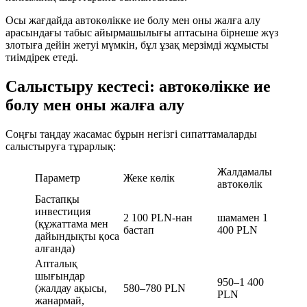
Осы жағдайда автокөлікке ие болу мен оны жалға алу
арасындағы табыс айырмашылығы аптасына бірнеше жүз
злотыға дейін жетуі мүмкін, бұл ұзақ мерзімді жұмысты
тиімдірек етеді.
Салыстыру кестесі: автокөлікке ие
болу мен оны жалға алу
Соңғы таңдау жасамас бұрын негізгі сипаттамаларды
салыстыруға тұрарлық:
Жалдамалы
Параметр
Жеке көлік
автокөлік
Бастапқы
инвестиция
2 100 PLN-нан
шамамен 1
(құжаттама мен
бастап
400 PLN
дайындықты қоса
алғанда)
Апталық
шығындар
950–1 400
(жалдау ақысы,
580–780 PLN
PLN
жанармай,