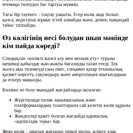
өтемақы төлеуден бас тартуы мүмкін.
Тағы бір тәуекел – тоқтау уақыты. Егер көлік ақау болып
қалса, жүргізуші жұмыс істей алмайды және, демек, ешқандай
табыс таппайды.
Өз көлігінің иесі болудан шын мәнінде
кім пайда көреді?
Сондықтан «көлікті жалға алу мен меншік ету» туралы
шешімді қабылдау жан-жақты бағалауды талап етеді. Тек
жалға ақы төлемеуді ғана емес, сонымен қатар техникалық
қызмет көрсету, сақтандыру және амортизация шығындарын
да ескеру маңызды.
Көлікке ие болу мынадай жағдайларда ақталған:
Жүргізушіде поляк заңнамасының және
платформалардың талаптарына сай келетін көлік құралы
бар.
Жөндеулер қажет болған жағдайда қаржылық
«қауіпсіздік торы» бар.
Жеке көлік – шығын жағынан тиімді нұсқа, әсіресе ұзақ