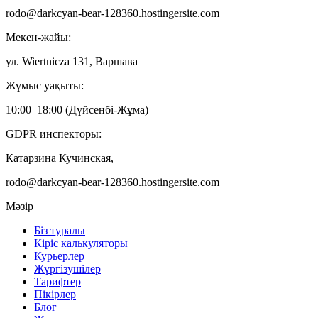
rodo@darkcyan-bear-128360.hostingersite.com
Мекен-жайы:
ул. Wiertnicza 131, Варшава
Жұмыс уақыты:
10:00–18:00 (Дүйсенбі-Жұма)
GDPR инспекторы:
Катарзина Кучинская,
rodo@darkcyan-bear-128360.hostingersite.com
Мәзір
Біз туралы
Кіріс калькуляторы
Курьерлер
Жүргізушілер
Тарифтер
Пікірлер
Блог