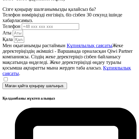
Сізге қоңырау шалғанымызды қалайсыз ба?
Телефон нөміріңізді енгізіңіз, біз сізбен 30 секунд ішінде
хабарласамыз.
Телефон
Аты
Қала
Мен оқығанымды растаймын
Құпиялылық саясаты
Жеке
деректеріңіздің әкімшісі - Варшавада орналасқан Qiwi Partner
компаниясы. Сіздің жеке деректеріңіз сізбен байланысу
мақсатында өңделеді. Жеке деректеріңізді өңдеу туралы
қосымша ақпаратты мына жерден таба аласыз.
Құпиялылық
саясаты
.
Маған қайта қоңырау шалыңыз.
Қолданбаны жүктеп алыңыз