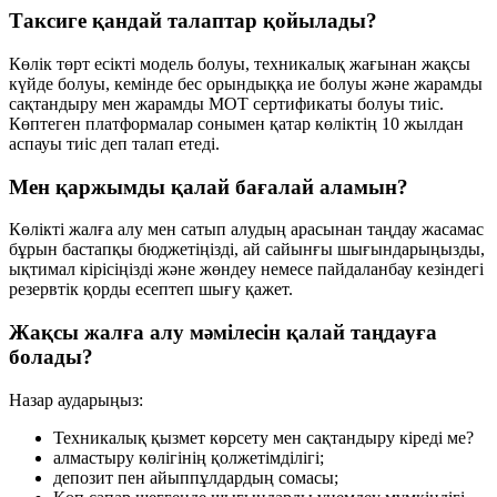
Таксиге қандай талаптар қойылады?
Көлік төрт есікті модель болуы, техникалық жағынан жақсы
күйде болуы, кемінде бес орындыққа ие болуы және жарамды
сақтандыру мен жарамды MOT сертификаты болуы тиіс.
Көптеген платформалар сонымен қатар көліктің 10 жылдан
аспауы тиіс деп талап етеді.
Мен қаржымды қалай бағалай аламын?
Көлікті жалға алу мен сатып алудың арасынан таңдау жасамас
бұрын бастапқы бюджетіңізді, ай сайынғы шығындарыңызды,
ықтимал кірісіңізді және жөндеу немесе пайдаланбау кезіндегі
резервтік қорды есептеп шығу қажет.
Жақсы жалға алу мәмілесін қалай таңдауға
болады?
Назар аударыңыз:
Техникалық қызмет көрсету мен сақтандыру кіреді ме?
алмастыру көлігінің қолжетімділігі;
депозит пен айыппұлдардың сомасы;