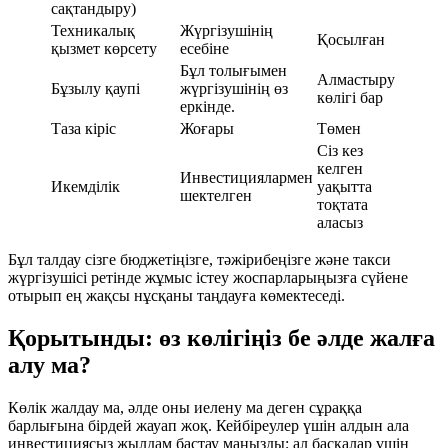
сақтандыру)
Техникалық
Жүргізушінің
Қосылған
қызмет көрсету
есебіне
Бұл толығымен
Алмастыру
Бұзылу қаупі
жүргізушінің өз
көлігі бар
еркінде.
Таза кіріс
Жоғары
Төмен
Сіз кез
келген
Инвестициялармен
Икемділік
уақытта
шектелген
тоқтата
аласыз
Бұл талдау сізге бюджетіңізге, тәжірибеңізге және такси
жүргізушісі ретінде жұмыс істеу жоспарларыңызға сүйене
отырып ең жақсы нұсқаны таңдауға көмектеседі.
Қорытынды: өз көлігіңіз бе әлде жалға
алу ма?
Көлік жалдау ма, әлде оны иелену ма деген сұраққа
барлығына бірдей жауап жоқ. Кейбіреулер үшін алдын ала
инвестициясыз жылдам бастау маңызды; ал басқалар үшін