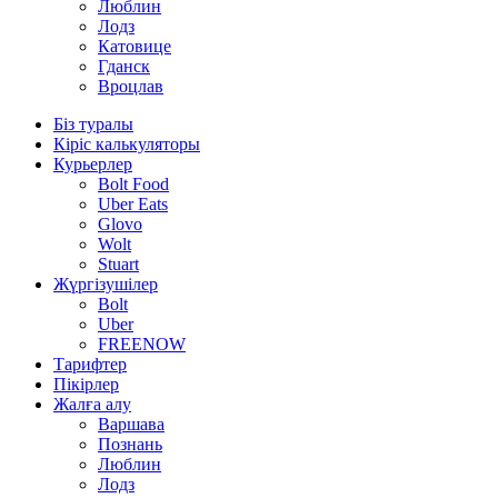
Люблин
Лодз
Катовице
Гданск
Вроцлав
Біз туралы
Кіріс калькуляторы
Курьерлер
Bolt Food
Uber Eats
Glovo
Wolt
Stuart
Жүргізушілер
Bolt
Uber
FREENOW
Тарифтер
Пікірлер
Жалға алу
Варшава
Познань
Люблин
Лодз