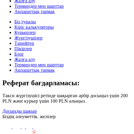
Жалға алу
Терминдер мен шарттар
Ақпараттық тармақ
Біз туралы
Кіріс калькуляторы
Курьерлер
Жүргізушілер
Тарифтер
Пікірлер
Блог
Жалға алу
Терминдер мен шарттар
Ақпараттық тармақ
Реферат бағдарламасы:
Такси жүргізушісі ретінде шақырған әрбір досыңыз үшін 200
PLN және курьер үшін 100 PLN алыңыз.
Досыңды шақыр
Біздің әлеуметтік. желілер