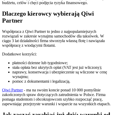
budżetu, celów i chęci podjęcia ryzyka finansowego.
Dlaczego kierowcy wybierają Qiwi
Partner
Współpraca z Qiwi Partner to jedno z najpopularniejszych
rozwiązań w zakresie wynajmu samochodów dla taksówek. W
ciągu 3 lat działalności firma stworzyła własną flotę i nawiązała
współpracę z wiodącymi flotami.
Dodatkowe korzyści:
płatności dzienne lub tygodniowe;
stała opłata bez ukrytych opłat (VAT jest już wliczony);
naprawy, konserwacja i ubezpieczenie są wliczone w cenę
wynajmu;
pomoc z dokumentami i legalizacją.
Qiwi Partner
- ma na swoim koncie ponad 10 000 pomyślnie
zakończonych spraw dotyczących zatrudnienia w Polsce. Firma
pomaga studentom i obcokrajowcom szybko rozpocząć pracę,
zapewniając przejrzyste warunki i wsparcie na wszystkich etapach.
Jak zacząć zarabiać już dziś: warunki od