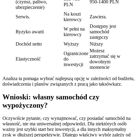
(czynsz, paliwo,
950-1400 PLN
PLN
ubezpieczenie)
Na koszt
Serwis.
Zawiera.
kierowcy
Dostępny jest
W pełni na
Ryzyko awarii
samochód
kierowcy
zastępczy
Dochód netto
Wyższy
Niższy
Możesz
Ograniczone
zatrzymać się w
Elastyczność
do
dowolnym
inwestycji
momencie
Analiza ta pomaga wybrać najlepszą opcję w zależności od budżetu,
doświadczenia i planów związanych z pracą jako taksówkarz.
Wnioski: własny samochód czy
wypożyczony?
Oczywiście pytanie, czy wynajmować, czy posiadać samochód na
własność, nie ma uniwersalnej odpowiedzi. Dla niektórych osób
ważny jest szybki start bez inwestycji, a dla innych maksymalny
zysk w dłuższej perspektywie. Dlatego właściwy wybór zależy od