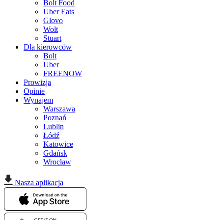
Bolt Food
Uber Eats
Glovo
Wolt
Stuart
Dla kierowców
Bolt
Uber
FREENOW
Prowizja
Opinie
Wynajem
Warszawa
Poznań
Lublin
Łódź
Katowice
Gdańsk
Wrocław
Nasza aplikacja