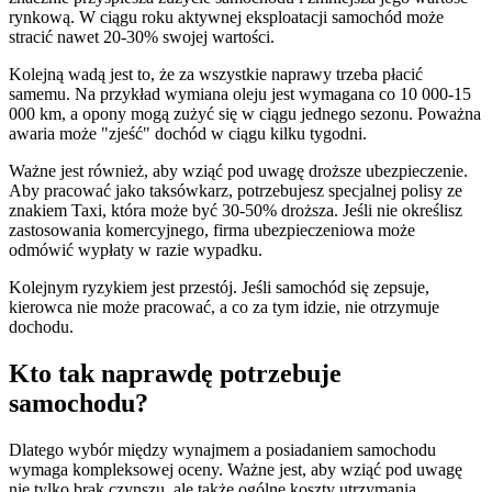
rynkową. W ciągu roku aktywnej eksploatacji samochód może
stracić nawet 20-30% swojej wartości.
Kolejną wadą jest to, że za wszystkie naprawy trzeba płacić
samemu. Na przykład wymiana oleju jest wymagana co 10 000-15
000 km, a opony mogą zużyć się w ciągu jednego sezonu. Poważna
awaria może "zjeść" dochód w ciągu kilku tygodni.
Ważne jest również, aby wziąć pod uwagę droższe ubezpieczenie.
Aby pracować jako taksówkarz, potrzebujesz specjalnej polisy ze
znakiem Taxi, która może być 30-50% droższa. Jeśli nie określisz
zastosowania komercyjnego, firma ubezpieczeniowa może
odmówić wypłaty w razie wypadku.
Kolejnym ryzykiem jest przestój. Jeśli samochód się zepsuje,
kierowca nie może pracować, a co za tym idzie, nie otrzymuje
dochodu.
Kto tak naprawdę potrzebuje
samochodu?
Dlatego wybór między wynajmem a posiadaniem samochodu
wymaga kompleksowej oceny. Ważne jest, aby wziąć pod uwagę
nie tylko brak czynszu, ale także ogólne koszty utrzymania,