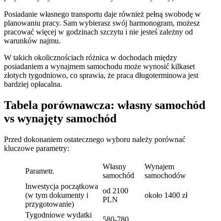
Posiadanie własnego transportu daje również pełną swobodę w
planowaniu pracy. Sam wybierasz swój harmonogram, możesz
pracować więcej w godzinach szczytu i nie jesteś zależny od
warunków najmu.
W takich okolicznościach różnica w dochodach między
posiadaniem a wynajmem samochodu może wynosić kilkaset
złotych tygodniowo, co sprawia, że praca długoterminowa jest
bardziej opłacalna.
Tabela porównawcza: własny samochód
vs wynajęty samochód
Przed dokonaniem ostatecznego wyboru należy porównać
kluczowe parametry:
Własny
Wynajem
Parametr.
samochód
samochodów
Inwestycja początkowa
od 2100
(w tym dokumenty i
około 1400 zł
PLN
przygotowanie)
Tygodniowe wydatki
580-780