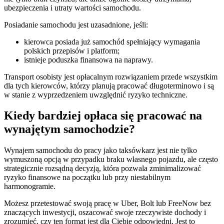
ubezpieczenia i utraty wartości samochodu.
Posiadanie samochodu jest uzasadnione, jeśli:
kierowca posiada już samochód spełniający wymagania
polskich przepisów i platform;
istnieje poduszka finansowa na naprawy.
Transport osobisty jest opłacalnym rozwiązaniem przede wszystkim
dla tych kierowców, którzy planują pracować długoterminowo i są
w stanie z wyprzedzeniem uwzględnić ryzyko techniczne.
Kiedy bardziej opłaca się pracować na
wynajętym samochodzie?
Wynajem samochodu do pracy jako taksówkarz jest nie tylko
wymuszoną opcją w przypadku braku własnego pojazdu, ale często
strategicznie rozsądną decyzją, która pozwala zminimalizować
ryzyko finansowe na początku lub przy niestabilnym
harmonogramie.
Możesz przetestować swoją pracę w Uber, Bolt lub FreeNow bez
znaczących inwestycji, oszacować swoje rzeczywiste dochody i
zrozumieć, czy ten format jest dla Ciebie odpowiedni. Jest to