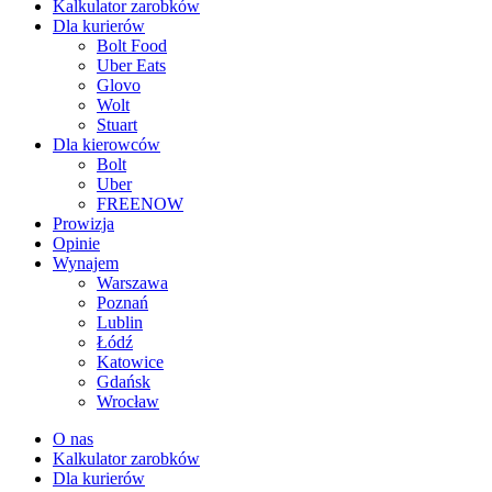
Kalkulator zarobków
Dla kurierów
Bolt Food
Uber Eats
Glovo
Wolt
Stuart
Dla kierowców
Bolt
Uber
FREENOW
Prowizja
Opinie
Wynajem
Warszawa
Poznań
Lublin
Łódź
Katowice
Gdańsk
Wrocław
O nas
Kalkulator zarobków
Dla kurierów