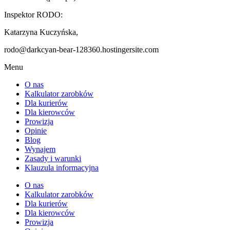
Inspektor RODO:
Katarzyna Kuczyńska,
rodo@darkcyan-bear-128360.hostingersite.com
Menu
O nas
Kalkulator zarobków
Dla kurierów
Dla kierowców
Prowizja
Opinie
Blog
Wynajem
Zasady i warunki
Klauzula informacyjna
O nas
Kalkulator zarobków
Dla kurierów
Dla kierowców
Prowizja