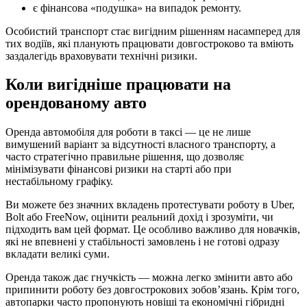
є фінансова «подушка» на випадок ремонту.
Особистий транспорт стає вигідним рішенням насамперед для
тих водіїв, які планують працювати довгостроково та вміють
заздалегідь враховувати технічні ризики.
Коли вигідніше працювати на
орендованому авто
Оренда автомобіля для роботи в таксі — це не лише
вимушений варіант за відсутності власного транспорту, а
часто стратегічно правильне рішення, що дозволяє
мінімізувати фінансові ризики на старті або при
нестабільному графіку.
Ви можете без значних вкладень протестувати роботу в Uber,
Bolt або FreeNow, оцінити реальний дохід і зрозуміти, чи
підходить вам цей формат. Це особливо важливо для новачків,
які не впевнені у стабільності замовлень і не готові одразу
вкладати великі суми.
Оренда також дає гнучкість — можна легко змінити авто або
припинити роботу без довгострокових зобов’язань. Крім того,
автопарки часто пропонують новіші та економічні гібридні