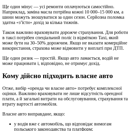
Ще один мінус — усі ремонти оплачуються самостійно.
Наприклад, заміна масла потрібна кожні 10 000–15 000 км, а
шини можуть зношуватися за один сезон. Серйозна поломка
здатна «з’їсти» дохід за кілька тижнів.
Також важливо враховувати дорожче страхування. Для роботи
в таксі потрібен спеціальний поліс із відміткою Taxi, який
може бути на 30–50% дорожчим. Якщо не вказати комерційне
використання, страхова може відмовити у виплаті при ДТП.
Ще один ризик — простій. Якщо авто ламається, водій не
може працювати і, відповідно, не отримує дохід.
Кому дійсно підходить власне авто
Отже, вибір «оренда чи власне авто» потребує комплексної
оцінки. Важливо враховувати не лише відсутність орендної
плати, а й загальні витрати на обслуговування, страхування та
втрату вартості автомобіля.
Власне авто виправдане, якщо:
у водія вже є автомобіль, що відповідає вимогам
польського законодавства та платформ;