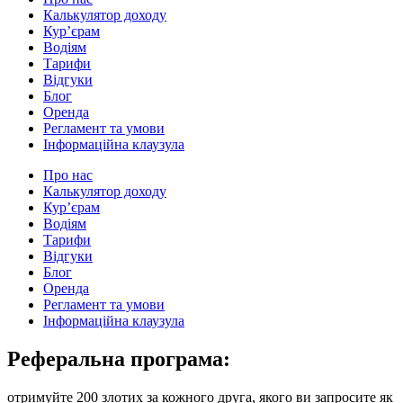
Калькулятор доходу
Кур’єрам
Водіям
Тарифи
Відгуки
Блог
Оренда
Регламент та умови
Інформаційна клаузула
Про нас
Калькулятор доходу
Кур’єрам
Водіям
Тарифи
Відгуки
Блог
Оренда
Регламент та умови
Інформаційна клаузула
Реферальна програма:
отримуйте 200 злотих за кожного друга, якого ви запросите як