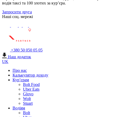
водія таксі та 100 злотих за кур’єра.
Запросити друга
Наші соц. мережі
+380 50 050 05 05
Наш додаток
UK
Про нас
Калькулятор доходу
Кур’єрам
Bolt Food
Uber Eats
Glovo
Wolt
Stuart
Водіям
Bolt