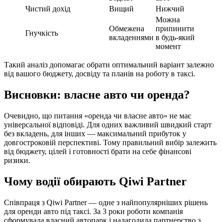
Чистий дохід
Вищий
Нижчий
Можна
Обмежена
припинити
Гнучкість
вкладеннями
в будь-який
момент
Такий аналіз допомагає обрати оптимальний варіант залежно
від вашого бюджету, досвіду та планів на роботу в таксі.
Висновки: власне авто чи оренда?
Очевидно, що питання «оренда чи власне авто» не має
універсальної відповіді. Для одних важливий швидкий старт
без вкладень, для інших — максимальний прибуток у
довгостроковій перспективі. Тому правильний вибір залежить
від бюджету, цілей і готовності брати на себе фінансові
ризики.
Чому водії обирають Qiwi Partner
Співпраця з Qiwi Partner — одне з найпопулярніших рішень
для оренди авто під таксі. За 3 роки роботи компанія
сформувала власний автопарк і налагодила партнерство з