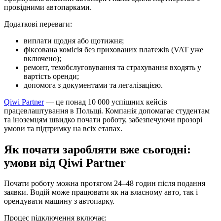
провідними автопарками.
Додаткові переваги:
виплати щодня або щотижня;
фіксована комісія без прихованих платежів (VAT уже
включено);
ремонт, техобслуговування та страхування входять у
вартість оренди;
допомога з документами та легалізацією.
Qiwi Partner
— це понад 10 000 успішних кейсів
працевлаштування в Польщі. Компанія допомагає студентам
та іноземцям швидко почати роботу, забезпечуючи прозорі
умови та підтримку на всіх етапах.
Як почати заробляти вже сьогодні:
умови від Qiwi Partner
Почати роботу можна протягом 24–48 годин після подання
заявки. Водій може працювати як на власному авто, так і
орендувати машину з автопарку.
Процес підключення включає: