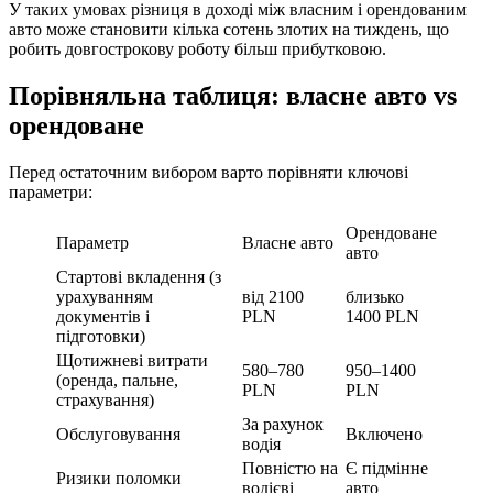
У таких умовах різниця в доході між власним і орендованим
авто може становити кілька сотень злотих на тиждень, що
робить довгострокову роботу більш прибутковою.
Порівняльна таблиця: власне авто vs
орендоване
Перед остаточним вибором варто порівняти ключові
параметри:
Орендоване
Параметр
Власне авто
авто
Стартові вкладення (з
урахуванням
від 2100
близько
документів і
PLN
1400 PLN
підготовки)
Щотижневі витрати
580–780
950–1400
(оренда, пальне,
PLN
PLN
страхування)
За рахунок
Обслуговування
Включено
водія
Повністю на
Є підмінне
Ризики поломки
водієві
авто