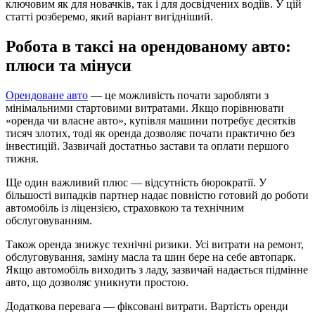
ключовим як для новачків, так і для досвідчених водіїв. У цій
статті розберемо, який варіант вигідніший.
Робота в таксі на орендованому авто:
плюси та мінуси
Орендоване авто
— це можливість почати заробляти з
мінімальними стартовими витратами. Якщо порівнювати
«оренда чи власне авто», купівля машини потребує десятків
тисяч злотих, тоді як оренда дозволяє почати практично без
інвестицій. Зазвичай достатньо застави та оплати першого
тижня.
Ще один важливий плюс — відсутність бюрократії. У
більшості випадків партнер надає повністю готовий до роботи
автомобіль із ліцензією, страховкою та технічним
обслуговуванням.
Також оренда знижує технічні ризики. Усі витрати на ремонт,
обслуговування, заміну масла та шин бере на себе автопарк.
Якщо автомобіль виходить з ладу, зазвичай надається підмінне
авто, що дозволяє уникнути простою.
Додаткова перевага — фіксовані витрати. Вартість оренди