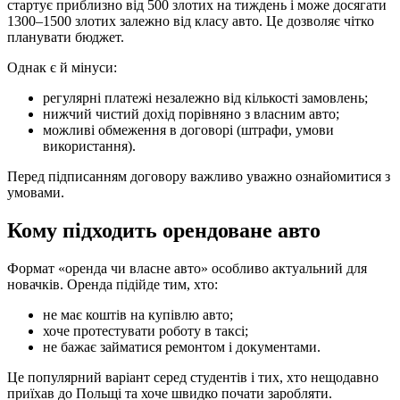
стартує приблизно від 500 злотих на тиждень і може досягати
1300–1500 злотих залежно від класу авто. Це дозволяє чітко
планувати бюджет.
Однак є й мінуси:
регулярні платежі незалежно від кількості замовлень;
нижчий чистий дохід порівняно з власним авто;
можливі обмеження в договорі (штрафи, умови
використання).
Перед підписанням договору важливо уважно ознайомитися з
умовами.
Кому підходить орендоване авто
Формат «оренда чи власне авто» особливо актуальний для
новачків. Оренда підійде тим, хто:
не має коштів на купівлю авто;
хоче протестувати роботу в таксі;
не бажає займатися ремонтом і документами.
Це популярний варіант серед студентів і тих, хто нещодавно
приїхав до Польщі та хоче швидко почати заробляти.