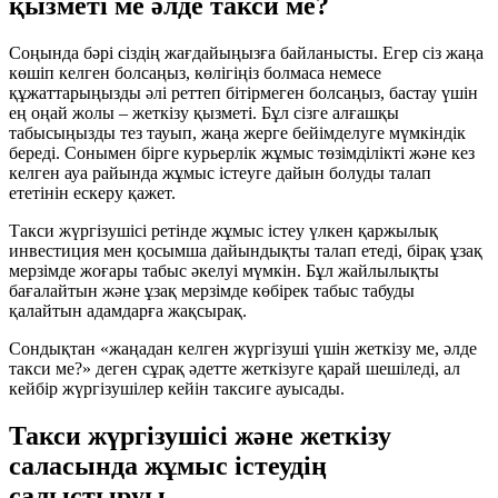
қызметі ме әлде такси ме?
Соңында бәрі сіздің жағдайыңызға байланысты. Егер сіз жаңа
көшіп келген болсаңыз, көлігіңіз болмаса немесе
құжаттарыңызды әлі реттеп бітірмеген болсаңыз, бастау үшін
ең оңай жолы – жеткізу қызметі. Бұл сізге алғашқы
табысыңызды тез тауып, жаңа жерге бейімделуге мүмкіндік
береді. Сонымен бірге курьерлік жұмыс төзімділікті және кез
келген ауа райында жұмыс істеуге дайын болуды талап
ететінін ескеру қажет.
Такси жүргізушісі ретінде жұмыс істеу үлкен қаржылық
инвестиция мен қосымша дайындықты талап етеді, бірақ ұзақ
мерзімде жоғары табыс әкелуі мүмкін. Бұл жайлылықты
бағалайтын және ұзақ мерзімде көбірек табыс табуды
қалайтын адамдарға жақсырақ.
Сондықтан «жаңадан келген жүргізуші үшін жеткізу ме, әлде
такси ме?» деген сұрақ әдетте жеткізуге қарай шешіледі, ал
кейбір жүргізушілер кейін таксиге ауысады.
Такси жүргізушісі және жеткізу
саласында жұмыс істеудің
салыстыруы