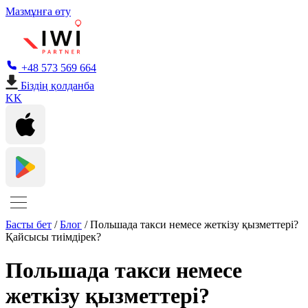
Мазмұнға өту
+48 573 569 664
Біздің қолданба
KK
Басты бет
/
Блог
/
Польшада такси немесе жеткізу қызметтері?
Қайсысы тиімдірек?
Польшада такси немесе
жеткізу қызметтері?