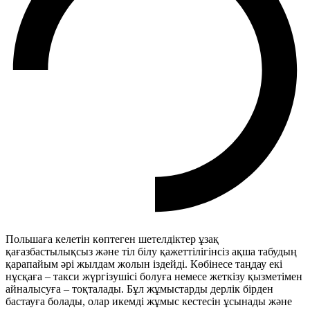
Польшаға келетін көптеген шетелдіктер ұзақ
қағазбастылықсыз және тіл білу қажеттілігінсіз ақша табудың
қарапайым әрі жылдам жолын іздейді. Көбінесе таңдау екі
нұсқаға – такси жүргізушісі болуға немесе жеткізу қызметімен
айналысуға – тоқталады. Бұл жұмыстарды дерлік бірден
бастауға болады, олар икемді жұмыс кестесін ұсынады және