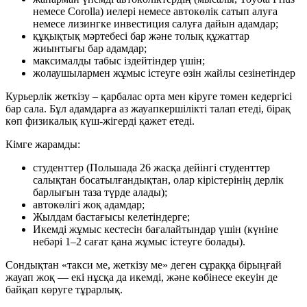
немесе Corolla) иелері немесе автокөлік сатып алуға
немесе лизингке инвестиция салуға дайын адамдар;
құқықтық мәртебесі бар және толық құжаттар
жиынтығы бар адамдар;
максималды табыс іздейтіндер үшін;
жолаушылармен жұмыс істеуге өзін жайлы сезінетіндер
Курьерлік жеткізу – қарбалас орта мен кіруге төмен кедергісі
бар сала. Бұл адамдарға аз жауапкершілікті талап етеді, бірақ
көп физикалық күш-жігерді қажет етеді.
Кімге жарамды:
студенттер (Польшада 26 жасқа дейінгі студенттер
салықтан босатылғандықтан, олар кірістерінің дерлік
барлығын таза түрде алады);
автокөлігі жоқ адамдар;
Жылдам бастағысы келетіндерге;
Икемді жұмыс кестесін бағалайтындар үшін (күніне
небәрі 1–2 сағат қана жұмыс істеуге болады).
Сондықтан «такси ме, жеткізу ме» деген сұраққа бірыңғай
жауап жоқ — екі нұсқа да икемді, және көбінесе екеуін де
байқап көруге тұрарлық.