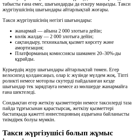
табысты ғана емес, шығындарды да ескеру маңызды. Такси
жүргізушісінің шығындары айтарлықтай жоғары.
Такси жүргізушісінің негізгі шығындары:
жанармай — айына 2 000 злотыға дейін;
көлік жалдау — 2 000 злотыға дейін;
сақтандыру, техникалық қызмет көрсету және
амортизация;
Платформаның комиссиясы шамамен 20–30%-ды
құрайды.
Курьердің жүру шығындары айтарлықтай төмен. Егер
велосипед қолдансаңыз, олар іс жүзінде мүлдем жоқ. Тіпті
роликті немесе моторлы скутерді пайдаланған кезде
шығындар тек зарядтауға немесе аз мөлшерде жанармайға
ғана шектеледі.
Сондықтан егер жеткізу қызметтерін немесе таксилерді таза
пайда тұрғысынан қарастырсақ, жеткізу қызметтері
бастапқыда қажетті инвестицияның аздығына байланысты
тиімдірек болуы мүмкін.
Такси жүргізушісі болып жұмыс