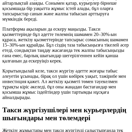
айтарлықтай азаяды. Сонымен қатар, курьерлер бірнеше
қосымшада бір уақытта жұмыс істей алады, бұл оларға
тапсырыстар санын және жалпы табысын арттыруға
мүмкіндік береді.
Платформа ақыларын да ескеру маңызды. Такси
қызметтерінде бұл әдетте төлемнің шамамен 20–30%-ын
құраса, жеткізу қызметтерінде тапсырыс сомасының шамамен
15–30%-ын құрайды. Бұл сіздің таза табысыңызға тікелей әсер
етеді, сондықтан таңдау жасағанда тек жалпы табысыңызды
ғана емес, барлық шығындар шегерілгеннен кейін қанша
қалғанын да ескеруіңіз керек.
Қорытындылай келе, такси жүргізу әдетте жоғары табыс
әлеуетін ұсынады, бірақ ол үшін көбірек уақыт, тәжірибе мен
инвестиция қажет. Ал жеткізу қызметі төмен тәуекелмен
тұрақты кіріс әкеледі, бұл оны жаңадан бастағандар мен
қосымша жұмыс іздейтіндер үшін тартымды нұсқаға
айналдырады.
Такси жүргізушілері мен курьерлердің
шығындары мен төлемдері
Жеткізу жұмыстары мен такси жүргізуді салыстырғанда тек