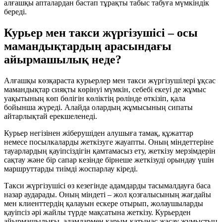
алғашқы апталардан бастап тұрақты табыс табуға мүмкіндік
береді.
Курьер мен такси жүргізушісі – осы
мамандықтардың арасындағы
айырмашылық неде?
Алғашқы көзқараста курьерлер мен такси жүргізушілері ұқсас
мамандықтар сияқты көрінуі мүмкін, себебі екеуі де жұмыс
уақытының көп бөлігін көліктің рөлінде өткізіп, қала
бойынша жүреді. Алайда олардың жұмысының сипаты
айтарлықтай ерекшеленеді.
Курьер негізінен жіберушіден алушыға тамақ, құжаттар
немесе посылкаларды жеткізуге жауапты. Оның міндеттеріне
тауарлардың қауіпсіздігін қамтамасыз ету, жеткізу мерзімдерін
сақтау және бір сапар кезінде бірнеше жеткізуді орындау үшін
маршруттарды тиімді жоспарлау кіреді.
Такси жүргізушісі өз кезегінде адамдарды тасымалдауға баса
назар аударады. Оның міндеті – жол қозғалысының жағдайы
мен клиенттердің қалауын ескере отырып, жолаушыларды
қауіпсіз әрі жайлы түрде мақсатына жеткізу. Курьерден
айырмашылығы, адамдармен қарым-қатынас жасау жұмыстың