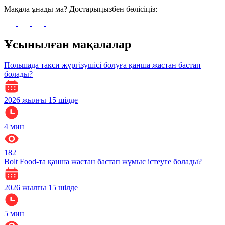
Мақала ұнады ма? Достарыңызбен бөлісіңіз:
Ұсынылған мақалалар
Польшада такси жүргізушісі болуға қанша жастан бастап
болады?
2026 жылғы 15 шілде
4
мин
182
Bolt Food-та қанша жастан бастап жұмыс істеуге болады?
2026 жылғы 15 шілде
5
мин