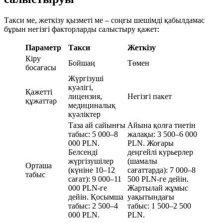
Такси ме, жеткізу қызметі ме – соңғы шешімді қабылдамас
бұрын негізгі факторларды салыстыру қажет:
Параметр
Такси
Жеткізу
Кіру
Бойшаң
Төмен
босағасы
Жүргізуші
куәлігі,
Қажетті
лицензия,
Негізгі пакет
құжаттар
медициналық
куәліктер
Таза ай сайынғы
Айына қолға тиетін
табыс: 5 000–8
жалақы: 3 500–6 000
000 PLN.
PLN. Жоғары
Белсенді
деңгейлі курьерлер
жүргізушілер
(шамалы
Орташа
(күніне 10–12
сағаттарда): 7 000–8
табыс
сағат): 9 000–11
500 PLN-ге дейін.
000 PLN-ге
Жартылай жұмыс
дейін. Қосымша
уақытындағы
табыс: 2 500–4
табыс: 1 500–2 500
000 PLN.
PLN.