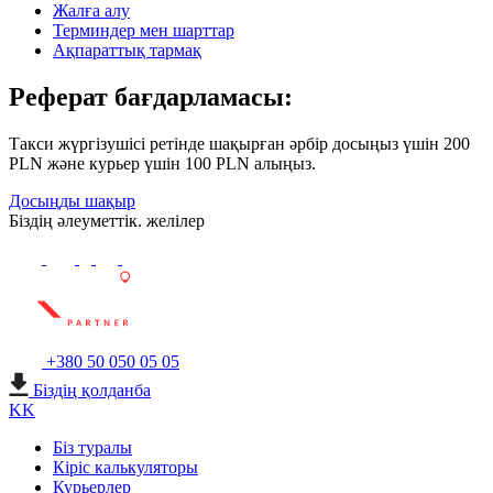
Жалға алу
Терминдер мен шарттар
Ақпараттық тармақ
Реферат бағдарламасы:
Такси жүргізушісі ретінде шақырған әрбір досыңыз үшін 200
PLN және курьер үшін 100 PLN алыңыз.
Досыңды шақыр
Біздің әлеуметтік. желілер
+380 50 050 05 05
Біздің қолданба
KK
Біз туралы
Кіріс калькуляторы
Курьерлер