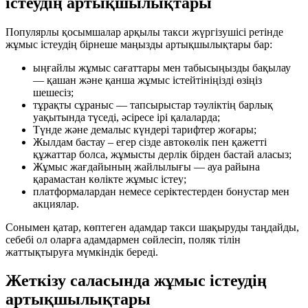
істеудің артықшылықтары
Популярлы қосымшалар арқылы такси жүргізушісі ретінде
жұмыс істеудің бірнеше маңызды артықшылықтары бар:
ыңғайлы жұмыс сағаттары мен табысыңызды бақылау
— қашан және қанша жұмыс істейтініңізді өзіңіз
шешесіз;
тұрақты сұраныс — тапсырыстар тәуліктің барлық
уақытында түседі, әсіресе ірі қалаларда;
Түнде және демалыс күндері тарифтер жоғары;
Жылдам бастау – егер сізде автокөлік пен қажетті
құжаттар болса, жұмысты дерлік бірден бастай аласыз;
Жұмыс жағдайының жайлылығы — ауа райына
қарамастан көлікте жұмыс істеу;
платформалардан немесе серіктестерден бонустар мен
акциялар.
Сонымен қатар, көптеген адамдар такси шақыруды таңдайды,
себебі ол оларға адамдармен сөйлесіп, поляк тілін
жаттықтыруға мүмкіндік береді.
Жеткізу саласында жұмыс істеудің
артықшылықтары