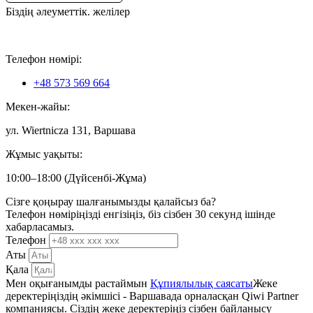
Біздің әлеуметтік. желілер
Телефон нөмірі:
+48 573 569 664
Мекен-жайы:
ул. Wiertnicza 131, Варшава
Жұмыс уақыты:
10:00–18:00 (Дүйсенбі-Жұма)
Сізге қоңырау шалғанымызды қалайсыз ба?
Телефон нөміріңізді енгізіңіз, біз сізбен 30 секунд ішінде
хабарласамыз.
Телефон
Аты
Қала
Мен оқығанымды растаймын
Құпиялылық саясаты
Жеке
деректеріңіздің әкімшісі - Варшавада орналасқан Qiwi Partner
компаниясы. Сіздің жеке деректеріңіз сізбен байланысу