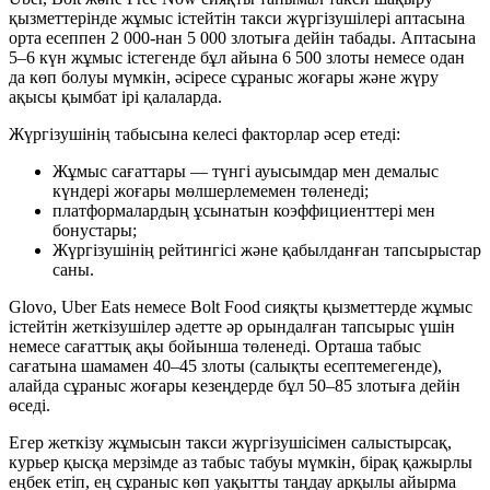
қызметтерінде жұмыс істейтін такси жүргізушілері аптасына
орта есеппен 2 000-нан 5 000 злотыға дейін табады. Аптасына
5–6 күн жұмыс істегенде бұл айына 6 500 злоты немесе одан
да көп болуы мүмкін, әсіресе сұраныс жоғары және жүру
ақысы қымбат ірі қалаларда.
Жүргізушінің табысына келесі факторлар әсер етеді:
Жұмыс сағаттары — түнгі ауысымдар мен демалыс
күндері жоғары мөлшерлемемен төленеді;
платформалардың ұсынатын коэффициенттері мен
бонустары;
Жүргізушінің рейтингісі және қабылданған тапсырыстар
саны.
Glovo, Uber Eats немесе Bolt Food сияқты қызметтерде жұмыс
істейтін жеткізушілер әдетте әр орындалған тапсырыс үшін
немесе сағаттық ақы бойынша төленеді. Орташа табыс
сағатына шамамен 40–45 злоты (салықты есептемегенде),
алайда сұраныс жоғары кезеңдерде бұл 50–85 злотыға дейін
өседі.
Егер жеткізу жұмысын такси жүргізушісімен салыстырсақ,
курьер қысқа мерзімде аз табыс табуы мүмкін, бірақ қажырлы
еңбек етіп, ең сұраныс көп уақытты таңдау арқылы айырма