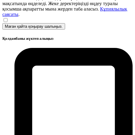
мақсатында өңделеді. Жеке деректеріңізді өңдеу туралы
қосымша ақпаратты мына жерден таба аласыз.
Құпиялылық
саясаты
.
Маған қайта қоңырау шалыңыз.
Қолданбаны жүктеп алыңыз