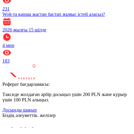
231
Wolt-та қанша жастан бастап жұмыс істей аласыз?
2026 жылғы 15 шілде
4
мин
183
Реферат бағдарламасы:
Таксиде жолдаған әрбір досыңыз үшін 200 PLN және курьер
үшін 100 PLN алыңыз.
Досыңды шақыр
Біздің әлеуметтік. желілер