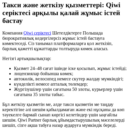
Такси және жеткізу қызметтері: Qiwi
серіктесі арқылы қалай жұмыс істей
бастау
Компания
Qiwi серіктесі
Шетелдіктерге Польшада
бюрократиялық кедергілерсіз жұмыс істей бастауға
көмектеседі. Сіз танымал платформаларға қол жеткізіп,
барлық қажетті құжаттарды толтыруда көмек аласыз.
Негізгі артықшылықтар:
Қызмет 24–48 сағат ішінде іске қосылып, жұмыс істейді;
лицензиялар бойынша көмек;
автокөлік, велосипед немесе скутер жалдау мүмкіндігі;
күнделікті немесе апталық төлемдер;
Жүргізушілер үшін сағатына 50 злоты, курьерлер үшін
сағатына 35 злоты табыс.
Бұл жеткізу қызметін ме, әлде такси қызметін ме таңдау
керектігіне әлі шешім қабылдамаған және екі нұсқаны да көп
тәуекелге бармай сынап көргісі келетіндер үшін ыңғайлы
шешім. Qiwi Partner барлық ұйымдастырушылық мәселелерді
шешіп, сізге ақша табуға назар аударуға мүмкіндік береді.