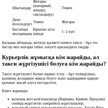
Жоғары
(жанармай,
Шығындар
Төмен
жөндеу,
сақтандыру)
Дене
Төмен
Жоғары
белсенділігі
Бастапқы
Бірнеше апта
1–2 күн
жылдамдық
ішінде
Басқаша айтқанда, жеткізу қызметі немесе такси – бұл тез
бастау мен жоғары табыс әлеуеті арасындағы таңдау.
Курьерлік жұмысқа кім жарайды, ал
такси жүргізушісі болуға кім жарайды?
Такси жүргізушісі болып жұмыс істеу – бұл төзімділікке,
қаланың жолдарын жақсы білуге және адамдармен қарым-
қатынас жасай алуға негізделген.
Кімге жарамды:
қалалық жол қозғалысында (Варшава, Краков, Вроцлав)
сенімді жүргізетін тәжірибелі жүргізушілер;
жанармай үнемді автокөліктердің (мысалы, Toyota Prius