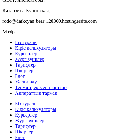
Катарзина Кучинская,
rodo@darkcyan-bear-128360.hostingersite.com
Мәзір
Біз туралы
Кіріс калькуляторы
Курьерлер
Жүргізушілер
Тарифтер
Пікірлер
Блог
Жалға алу
Терминдер мен шарттар
Ақпараттық тармақ
Біз туралы
Кіріс калькуляторы
Курьерлер
Жүргізушілер
Тарифтер
Пікірлер
Блог