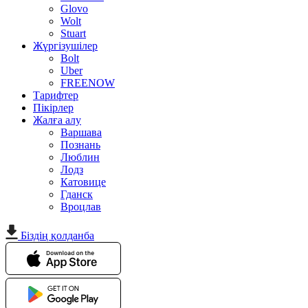
Glovo
Wolt
Stuart
Жүргізушілер
Bolt
Uber
FREENOW
Тарифтер
Пікірлер
Жалға алу
Варшава
Познань
Люблин
Лодз
Катовице
Гданск
Вроцлав
Біздің қолданба