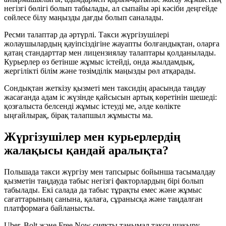
негізгі бөлігі болып табылады, ал сыпайы әрі кәсіби деңгейде
сөйлесе білу маңызды дағды болып саналады.
Ресми талаптар да әртүрлі. Такси жүргізушілері
жолаушылардың қауіпсіздігіне жауапты болғандықтан, оларға
қатаң стандарттар мен лицензиялау талаптары қолданылады.
Курьерлер өз бетінше жұмыс істейді, онда жылдамдық,
жергілікті білім және төзімділік маңызды рөл атқарады.
Сондықтан жеткізу қызметі мен таксидің арасында таңдау
жасағанда адам іс жүзінде қайсысын артық көретінін шешеді:
қозғалыста белсенді жұмыс істеуді ме, әлде көлікте
ыңғайлырақ, бірақ талапшыл жұмысты ма.
Жүргізушілер мен курьерлердің
жалақысы қандай аралықта?
Польшада такси жүргізу мен тапсырыс бойынша тасымалдау
қызметін таңдауда табыс негізгі факторлардың бірі болып
табылады. Екі салада да табыс тұрақты емес және жұмыс
сағаттарының санына, қалаға, сұранысқа және таңдалған
платформаға байланысты.
Uber, Bolt және Free Now сияқты танымал такси шақыру