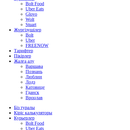
Bolt Food
Uber Eats
Glovo
Wolt
Stuart
Жүргізушілер
Bolt
Uber
FREENOW
Тарифтер
Пікірлер
Жалға алу
Варшава
Познань
Люблин
Лодз
Катовице
Гданск
Вроцлав
Біз туралы
Кіріс калькуляторы
Курьерлер
Bolt Food
Uber Eats