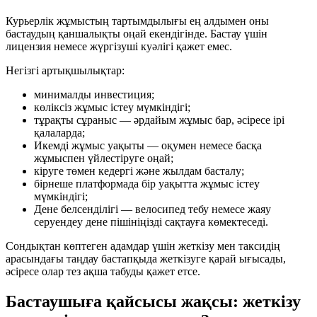
Курьерлік жұмыстың тартымдылығы ең алдымен оны
бастаудың қаншалықты оңай екендігінде. Бастау үшін
лицензия немесе жүргізуші куәлігі қажет емес.
Негізгі артықшылықтар:
минималды инвестиция;
көліксіз жұмыс істеу мүмкіндігі;
тұрақты сұраныс — әрдайым жұмыс бар, әсіресе ірі
қалаларда;
Икемді жұмыс уақыты — оқумен немесе басқа
жұмыспен үйлестіруге оңай;
кіруге төмен кедергі және жылдам басталу;
бірнеше платформада бір уақытта жұмыс істеу
мүмкіндігі;
Дене белсенділігі — велосипед тебу немесе жаяу
серуендеу дене пішініңізді сақтауға көмектеседі.
Сондықтан көптеген адамдар үшін жеткізу мен таксидің
арасындағы таңдау бастапқыда жеткізуге қарай ығысады,
әсіресе олар тез ақша табуды қажет етсе.
Бастаушыға қайсысы жақсы: жеткізу