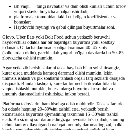
Ish vaqti — tungi navbatlar va dam olish kunlari uchun to'lov
yuqori stavka bo'yicha amalga oshiriladi;
platformalar tomonidan taklif etiladigan koeffitsientlar va
bonuslar;
Haydovchi reytingi va qabul qilingan buyurtmalar soni.
Glovo, Uber Eats yoki Bolt Food uchun yetkazib beruvchi
haydovchilar odatda har bir bajarilgan buyurtma yoki soatbay
to'lanadi. O'rtacha daromad soatiga taxminan 40–45 zloty
(soliqlardan oldin), garchi talab yuqori bo'lgan davrlarda bu 50–85
zlotygacha oshishi mumkin.
Agar yetkazib berish ishlarini taksi haydash bilan solishtirsangiz,
kurer qisqa muddatda kamroq daromad olishi mumkin, lekin
tinimsiz ishlash va pik soatlarni tanlash orqali farq sezilarli darajada
qisqaradi. Bundan tashqari, kurerlar bir nechta ilovalar bilan bir
vaqtda ishlashi mumkin, bu esa ularga buyurtmalar sonini va
umumiy daromadlarini oshirishga imkon beradi.
Platforma to'lovlarini ham hisobga olish muhimdir. Taksi safarlarida
bu odatda haqning 20–30%ini tashkil etsa, yetkazib berish
xizmatlarida buyurtma qiymatining taxminan 15–30%ini tashkil
etadi. Bu sizning sof daromadingizga bevosita ta'sir qiladi, shuning
uchun tanlov qilayotganda nafaqat umumiy daromadingizni, balki
barcha xarajatlar chiqarib tashlangach qanchasi qolishini ham