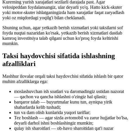
Kurerning yurish xarajatlari sezilarli darajada past. Agar
velosipeddan foydalansangiz, ular deyarli yo'q. Hatto kick-skuter
yoki motor-skuter ishlatganingizda ham xarajatlar faqat zaryadlash
yoki oz miqdordagi yoqilg'i bilan cheklanadi.
Shuning uchun, agar yetkazib berish xizmatlari yoki taksilarni sof
foyda nuqtai nazaridan ko'rsak, yetkazib berish xizmatlari dastlab
kamroq investitsiya talab qilgani uchun ko'proq foyda keltirishi
mumkin.
Taksi haydovchisi sifatida ishlashning
afzalliklari
Mashhur ilovalar orqali taksi haydovchisi sifatida ishlash bir qator
muhim afzalliklarga ega:
moslashuvchan ish soatlari va daromadingiz ustidan nazorat
— qachon va qancha ishlashni o'zingiz hal qilasiz;
barqaror talab — buyurtmalar kunu tun, ayniqsa yirik
shaharlarda kelib tushadi;
tun va dam olish kunlarida yuqori tariflar;
Tez boshlash — agar sizda avtomobil va zarur hujjatlar bo'lsa,
deyarli darhol ishni boshlashingiz mumkin;
qulay ish sharoitlari — ob-havo sharoitidan qat'i nazar