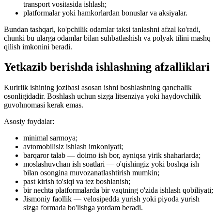
transport vositasida ishlash;
platformalar yoki hamkorlardan bonuslar va aksiyalar.
Bundan tashqari, ko'pchilik odamlar taksi tanlashni afzal ko'radi,
chunki bu ularga odamlar bilan suhbatlashish va polyak tilini mashq
qilish imkonini beradi.
Yetkazib berishda ishlashning afzalliklari
Kurirlik ishining jozibasi asosan ishni boshlashning qanchalik
osonligidadir. Boshlash uchun sizga litsenziya yoki haydovchilik
guvohnomasi kerak emas.
Asosiy foydalar:
minimal sarmoya;
avtomobilisiz ishlash imkoniyati;
barqaror talab — doimo ish bor, ayniqsa yirik shaharlarda;
moslashuvchan ish soatlari — o'qishingiz yoki boshqa ish
bilan osongina muvozanatlashtirish mumkin;
past kirish to'siqi va tez boshlanish;
bir nechta platformalarda bir vaqtning o'zida ishlash qobiliyati;
Jismoniy faollik — velosipedda yurish yoki piyoda yurish
sizga formada bo'lishga yordam beradi.