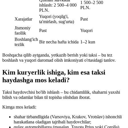
1 500–2 500
ishlash: 2 500–4 000
PLN.
PLN.
Yuqori (yoqilg'i,
Xarajatlar
Past
ta'mirlash, sug'urta)
Jismoniy
Past
Yuqori
faollik
Boshlang'ich
Bir necha hafta ichida
1–2 kun
tezlik
Boshqacha qilib aytganda, yetkazib berish yoki taksi – bu tez
boshlash va yuqori daromad olish imkoniyati o'rtasidagi tanlov.
Kim kuryerlik ishiga, kim esa taksi
haydashga mos keladi?
Taksi haydovchisi bo'lib ishlash – bu chidamlilik, shaharni yaxshi
bilish va odamlar bilan til topisha olishdan iborat.
Kimga mos keladi:
shahar tirbandligida (Varsoviya, Krakov, Vrotslav) ishonchli
harakatlana oladigan tajribali haydovchilar;
qulay avtomobillarga (masalan, Toyota Prius yoki Corolla)