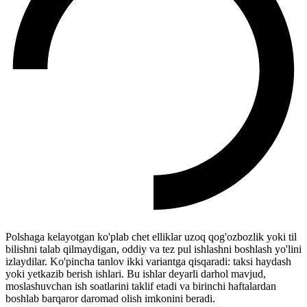
Polshaga kelayotgan ko'plab chet elliklar uzoq qog'ozbozlik yoki til
bilishni talab qilmaydigan, oddiy va tez pul ishlashni boshlash yo'lini
izlaydilar. Ko'pincha tanlov ikki variantga qisqaradi: taksi haydash
yoki yetkazib berish ishlari. Bu ishlar deyarli darhol mavjud,
moslashuvchan ish soatlarini taklif etadi va birinchi haftalardan
boshlab barqaror daromad olish imkonini beradi.