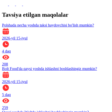
Tavsiya etilgan maqolalar
Polshada necha yoshda taksi haydovchisi bo'lish mumkin?
2026-yil 15-iyul
4
daq
208
Bolt Food'da qaysi yoshda ishlashni boshlashingiz mumkin?
2026-yil 15-iyul
5
daq
259