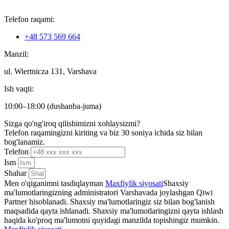
Telefon raqami:
+48 573 569 664
Manzil:
ul. Wiertnicza 131, Varshava
Ish vaqti:
10:00–18:00 (dushanba-juma)
Sizga qo'ng'iroq qilishimizni xohlaysizmi?
Telefon raqamingizni kiriting va biz 30 soniya ichida siz bilan
bog'lanamiz.
Telefon
Ism
Shahar
Men o'qiganimni tasdiqlayman
Maxfiylik siyosati
Shaxsiy
ma'lumotlaringizning administratori Varshavada joylashgan Qiwi
Partner hisoblanadi. Shaxsiy ma'lumotlaringiz siz bilan bog'lanish
maqsadida qayta ishlanadi. Shaxsiy ma'lumotlaringizni qayta ishlash
haqida ko'proq ma'lumotni quyidagi manzilda topishingiz mumkin.