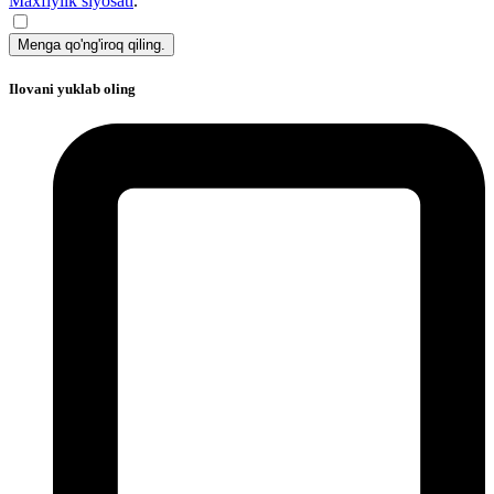
Maxfiylik siyosati
.
Menga qo'ng'iroq qiling.
Ilovani yuklab oling