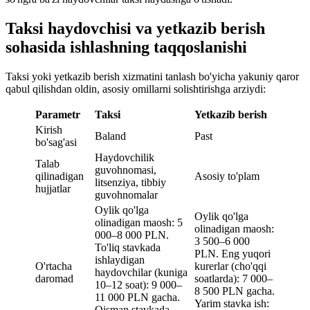
Taksi haydovchisi va yetkazib berish
sohasida ishlashning taqqoslanishi
Taksi yoki yetkazib berish xizmatini tanlash bo'yicha yakuniy qaror
qabul qilishdan oldin, asosiy omillarni solishtirishga arziydi:
Parametr
Taksi
Yetkazib berish
Kirish
Baland
Past
bo'sag'asi
Haydovchilik
Talab
guvohnomasi,
qilinadigan
Asosiy to'plam
litsenziya, tibbiy
hujjatlar
guvohnomalar
Oylik qo'lga
Oylik qo'lga
olinadigan maosh: 5
olinadigan maosh:
000–8 000 PLN.
3 500–6 000
To'liq stavkada
PLN. Eng yuqori
ishlaydigan
O'rtacha
kurerlar (cho'qqi
haydovchilar (kuniga
daromad
soatlarda): 7 000–
10–12 soat): 9 000–
8 500 PLN gacha.
11 000 PLN gacha.
Yarim stavka ish:
Qisman stavkada