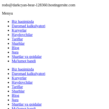
rodo@darkcyan-bear-128360.hostingersite.com
Menyu
Biz haqimizda
Daromad kalkulyatori
Kuryerlar
Haydovchilar
Tariflar
Sharhlar
Blog
Ijara
Shartlar va qoidalar
Ma'lumot bandi
Biz haqimizda
Daromad kalkulyatori
Kuryerlar
Haydovchilar
Tariflar
Sharhlar
Blog
Ijara
Shartlar va qoidalar
Ma'lumot bandi