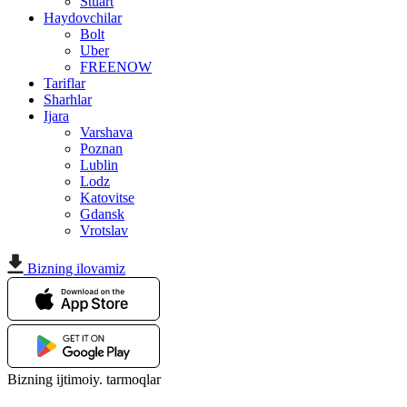
Stuart
Haydovchilar
Bolt
Uber
FREENOW
Tariflar
Sharhlar
Ijara
Varshava
Poznan
Lublin
Lodz
Katovitse
Gdansk
Vrotslav
Bizning ilovamiz
Bizning ijtimoiy. tarmoqlar