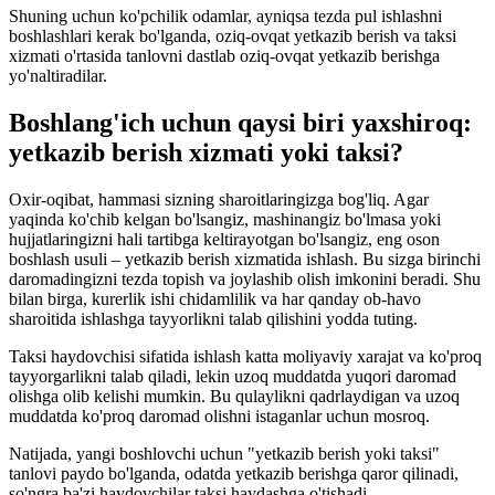
Shuning uchun ko'pchilik odamlar, ayniqsa tezda pul ishlashni
boshlashlari kerak bo'lganda, oziq-ovqat yetkazib berish va taksi
xizmati o'rtasida tanlovni dastlab oziq-ovqat yetkazib berishga
yo'naltiradilar.
Boshlang'ich uchun qaysi biri yaxshiroq:
yetkazib berish xizmati yoki taksi?
Oxir-oqibat, hammasi sizning sharoitlaringizga bog'liq. Agar
yaqinda ko'chib kelgan bo'lsangiz, mashinangiz bo'lmasa yoki
hujjatlaringizni hali tartibga keltirayotgan bo'lsangiz, eng oson
boshlash usuli – yetkazib berish xizmatida ishlash. Bu sizga birinchi
daromadingizni tezda topish va joylashib olish imkonini beradi. Shu
bilan birga, kurerlik ishi chidamlilik va har qanday ob-havo
sharoitida ishlashga tayyorlikni talab qilishini yodda tuting.
Taksi haydovchisi sifatida ishlash katta moliyaviy xarajat va ko'proq
tayyorgarlikni talab qiladi, lekin uzoq muddatda yuqori daromad
olishga olib kelishi mumkin. Bu qulaylikni qadrlaydigan va uzoq
muddatda ko'proq daromad olishni istaganlar uchun mosroq.
Natijada, yangi boshlovchi uchun "yetkazib berish yoki taksi"
tanlovi paydo bo'lganda, odatda yetkazib berishga qaror qilinadi,
so'ngra ba'zi haydovchilar taksi haydashga o'tishadi.