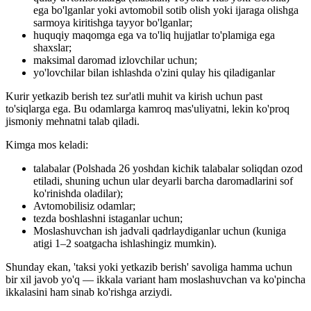
ega bo'lganlar yoki avtomobil sotib olish yoki ijaraga olishga
sarmoya kiritishga tayyor bo'lganlar;
huquqiy maqomga ega va to'liq hujjatlar to'plamiga ega
shaxslar;
maksimal daromad izlovchilar uchun;
yo'lovchilar bilan ishlashda o'zini qulay his qiladiganlar
Kurir yetkazib berish tez sur'atli muhit va kirish uchun past
to'siqlarga ega. Bu odamlarga kamroq mas'uliyatni, lekin ko'proq
jismoniy mehnatni talab qiladi.
Kimga mos keladi:
talabalar (Polshada 26 yoshdan kichik talabalar soliqdan ozod
etiladi, shuning uchun ular deyarli barcha daromadlarini sof
ko'rinishda oladilar);
Avtomobilisiz odamlar;
tezda boshlashni istaganlar uchun;
Moslashuvchan ish jadvali qadrlaydiganlar uchun (kuniga
atigi 1–2 soatgacha ishlashingiz mumkin).
Shunday ekan, 'taksi yoki yetkazib berish' savoliga hamma uchun
bir xil javob yo'q — ikkala variant ham moslashuvchan va ko'pincha
ikkalasini ham sinab ko'rishga arziydi.