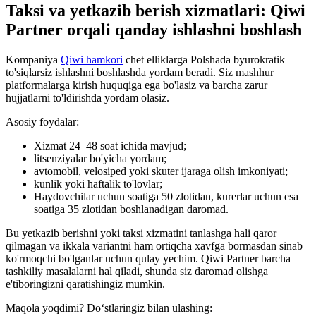
Taksi va yetkazib berish xizmatlari: Qiwi
Partner orqali qanday ishlashni boshlash
Kompaniya
Qiwi hamkori
chet elliklarga Polshada byurokratik
to'siqlarsiz ishlashni boshlashda yordam beradi. Siz mashhur
platformalarga kirish huquqiga ega bo'lasiz va barcha zarur
hujjatlarni to'ldirishda yordam olasiz.
Asosiy foydalar:
Xizmat 24–48 soat ichida mavjud;
litsenziyalar bo'yicha yordam;
avtomobil, velosiped yoki skuter ijaraga olish imkoniyati;
kunlik yoki haftalik to'lovlar;
Haydovchilar uchun soatiga 50 zlotidan, kurerlar uchun esa
soatiga 35 zlotidan boshlanadigan daromad.
Bu yetkazib berishni yoki taksi xizmatini tanlashga hali qaror
qilmagan va ikkala variantni ham ortiqcha xavfga bormasdan sinab
ko'rmoqchi bo'lganlar uchun qulay yechim. Qiwi Partner barcha
tashkiliy masalalarni hal qiladi, shunda siz daromad olishga
e'tiboringizni qaratishingiz mumkin.
Maqola yoqdimi? Do‘stlaringiz bilan ulashing: