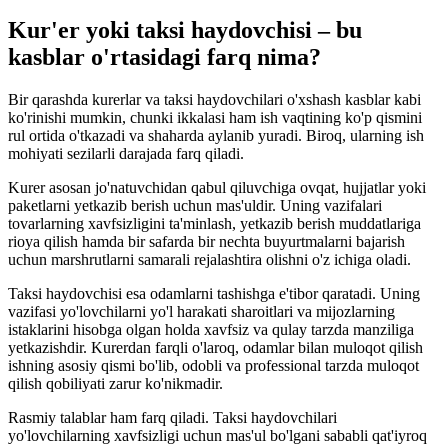
Kur'er yoki taksi haydovchisi – bu
kasblar o'rtasidagi farq nima?
Bir qarashda kurerlar va taksi haydovchilari o'xshash kasblar kabi
ko'rinishi mumkin, chunki ikkalasi ham ish vaqtining ko'p qismini
rul ortida o'tkazadi va shaharda aylanib yuradi. Biroq, ularning ish
mohiyati sezilarli darajada farq qiladi.
Kurer asosan jo'natuvchidan qabul qiluvchiga ovqat, hujjatlar yoki
paketlarni yetkazib berish uchun mas'uldir. Uning vazifalari
tovarlarning xavfsizligini ta'minlash, yetkazib berish muddatlariga
rioya qilish hamda bir safarda bir nechta buyurtmalarni bajarish
uchun marshrutlarni samarali rejalashtira olishni o'z ichiga oladi.
Taksi haydovchisi esa odamlarni tashishga e'tibor qaratadi. Uning
vazifasi yo'lovchilarni yo'l harakati sharoitlari va mijozlarning
istaklarini hisobga olgan holda xavfsiz va qulay tarzda manziliga
yetkazishdir. Kurerdan farqli o'laroq, odamlar bilan muloqot qilish
ishning asosiy qismi bo'lib, odobli va professional tarzda muloqot
qilish qobiliyati zarur ko'nikmadir.
Rasmiy talablar ham farq qiladi. Taksi haydovchilari
yo'lovchilarning xavfsizligi uchun mas'ul bo'lgani sababli qat'iyroq