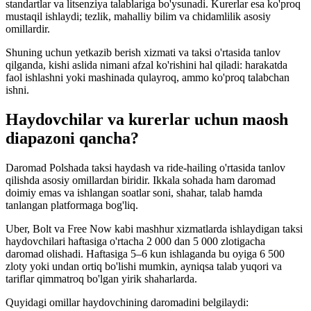
standartlar va litsenziya talablariga bo'ysunadi. Kurerlar esa ko'proq
mustaqil ishlaydi; tezlik, mahalliy bilim va chidamlilik asosiy
omillardir.
Shuning uchun yetkazib berish xizmati va taksi o'rtasida tanlov
qilganda, kishi aslida nimani afzal ko'rishini hal qiladi: harakatda
faol ishlashni yoki mashinada qulayroq, ammo ko'proq talabchan
ishni.
Haydovchilar va kurerlar uchun maosh
diapazoni qancha?
Daromad Polshada taksi haydash va ride-hailing o'rtasida tanlov
qilishda asosiy omillardan biridir. Ikkala sohada ham daromad
doimiy emas va ishlangan soatlar soni, shahar, talab hamda
tanlangan platformaga bog'liq.
Uber, Bolt va Free Now kabi mashhur xizmatlarda ishlaydigan taksi
haydovchilari haftasiga o'rtacha 2 000 dan 5 000 zlotigacha
daromad olishadi. Haftasiga 5–6 kun ishlaganda bu oyiga 6 500
zloty yoki undan ortiq bo'lishi mumkin, ayniqsa talab yuqori va
tariflar qimmatroq bo'lgan yirik shaharlarda.
Quyidagi omillar haydovchining daromadini belgilaydi: