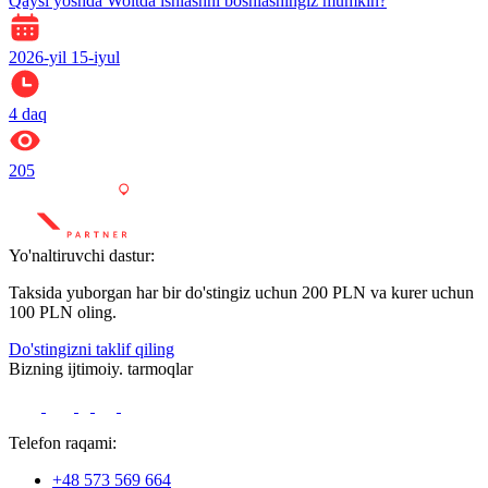
Qaysi yoshda Woltda ishlashni boshlashingiz mumkin?
2026-yil 15-iyul
4
daq
205
Yo'naltiruvchi dastur:
Taksida yuborgan har bir do'stingiz uchun 200 PLN va kurer uchun
100 PLN oling.
Do'stingizni taklif qiling
Bizning ijtimoiy. tarmoqlar
Telefon raqami:
+48 573 569 664