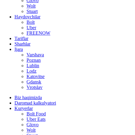
Glovo
Wolt
Stuart
Haydovchilar
Bolt
Uber
FREENOW
Tariflar
Sharhlar
Ijara
Varshava
Poznan
Lublin
Lodz
Katovitse
Gdansk
Vrotslav
Biz haqimizda
Daromad kalkulyatori
Kuryerlar
Bolt Food
Uber Eats
Glovo
Wolt