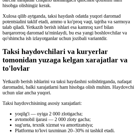
hisobga olishingiz kerak.
Xulosa qilib aytganda, taksi haydash odatda yuqori daromad
potentsialini taklif etadi, ammo u ko'proq vaqt, tajriba va sarmoya
talab qiladi. Yetkazib berish ishlari esa kamroq xavf bilan
barqarorroq daromad ta'minlaydi, bu esa yangi boshlovchilar va
qo'shimcha ish izlayotganlar uchun jozibali variantdir.
Taksi haydovchilari va kuryerlar
tomonidan yuzaga kelgan xarajatlar va
to'lovlar
Yetkazib berish ishlarini va taksi haydashni solishtirganda, nafaqat
daromadni, balki xarajatlarni ham hisobga olish muhim. Haydovchi
uchun ular ancha yuqori.
Taksi haydovchisining asosiy xarajatlari:
yoqilg'i — oyiga 2 000 zlotigacha;
avtomobil ijarasi — 2 000 zloty gacha;
sug'urta, texnik xizmat va amortizatsiya;
Platforma to'lovi taxminan 20–30% ni tashkil etadi.