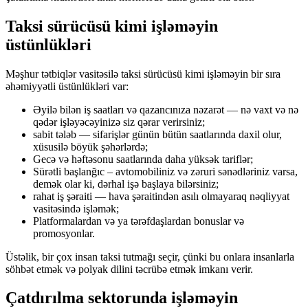
Taksi sürücüsü kimi işləməyin
üstünlükləri
Məşhur tətbiqlər vasitəsilə taksi sürücüsü kimi işləməyin bir sıra
əhəmiyyətli üstünlükləri var:
Əyilə bilən iş saatları və qazancınıza nəzarət — nə vaxt və nə
qədər işləyəcəyinizə siz qərar verirsiniz;
sabit tələb — sifarişlər günün bütün saatlarında daxil olur,
xüsusilə böyük şəhərlərdə;
Gecə və həftəsonu saatlarında daha yüksək tariflər;
Sürətli başlanğıc – avtomobiliniz və zəruri sənədləriniz varsa,
demək olar ki, dərhal işə başlaya bilərsiniz;
rahat iş şəraiti — hava şəraitindən asılı olmayaraq nəqliyyat
vasitəsində işləmək;
Platformalardan və ya tərəfdaşlardan bonuslar və
promosyonlar.
Üstəlik, bir çox insan taksi tutmağı seçir, çünki bu onlara insanlarla
söhbət etmək və polyak dilini təcrübə etmək imkanı verir.
Çatdırılma sektorunda işləməyin