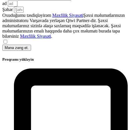
ad
Şəhər
Oxuduğumu təsdiqləyirəm
Məxfilik Siyasəti
Şəxsi məlumatlarınızın
administratoru Varşavada yerləşən Qiwi Partner-dir. Şəxsi
məlumatlarınız sizinlə əlaqə saxlamaq məqsədilə işlənəcək. Şəxsi
məlumatlarınızın emalı haqqında daha çox məlumatı burada tapa
bilərsiniz
Məxfilik Siyasəti
.
Mənə zəng et.
Proqramı yükləyin