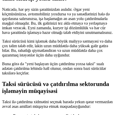
Nəticədə, hər şey sizin şəraitinizdən asılıdır. Əgər yeni
köçmüsünüzsə, avtomobiliniz yoxdursa və ya sənədlərinizi hələ də
qaydasına salırsınızsa, işə başlamağın ən asan yolu çatdırılmalarla
məşğul olmaqdır. Bu, ilk gəlirinizi tez əldə etməyə və yerləşməyə
imkan verəcək. Eyni zamanda, kuryer işi dözümlülük və hər cür
hava şəraitində işləməyə hazır olmağı tələb etdiyini unutmamalısınız.
Taksi sürücüsü kimi işləmək daha böyük maliyyə sərmayəsi və daha
çox təlim tələb edir, lakin uzun müddətdə daha yüksək gəlir gətirə
bilər. Bu, rahatlığı qiymətləndirən və uzun müddətdə daha çox
qazanmaq istəyənlər üçün daha uyğundur.
Buna görə də "yeni başlayan üçün çatdırılma yoxsa taksi" sualı
adətən çatdırılma lehində həll olunur, ondan sonra bəzi sürücülər
taksilərə keçirlər.
Taksi sürücüsü və çatdırılma sektorunda
işləməyin müqayisəsi
Taksi ilə çatdırılma xidmətini seçmək barədə yekun qərar verməzdən
əvvəl əsas amilləri müqayisə etmək məqsədəuyğundur: