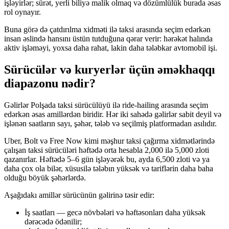
işləyirlər; sürət, yerli biliyə malik olmaq və dözümlülük burada əsas
rol oynayır.
Buna görə də çatdırılma xidməti ilə taksi arasında seçim edərkən
insan əslində hansını üstün tutduğuna qərar verir: hərəkət halında
aktiv işləməyi, yoxsa daha rahat, lakin daha tələbkar avtomobil işi.
Sürücülər və kuryerlər üçün əməkhaqqı
diapazonu nədir?
Gəlirlər Polşada taksi sürücülüyü ilə ride-hailing arasında seçim
edərkən əsas amillərdən biridir. Hər iki sahədə gəlirlər sabit deyil və
işlənən saatların sayı, şəhər, tələb və seçilmiş platformadan asılıdır.
Uber, Bolt və Free Now kimi məşhur taksi çağırma xidmətlərində
çalışan taksi sürücüləri həftədə orta hesabla 2,000 ilə 5,000 zloti
qazanırlar. Həftədə 5–6 gün işləyərək bu, ayda 6,500 zloti və ya
daha çox ola bilər, xüsusilə tələbın yüksək və tariflərin daha baha
olduğu böyük şəhərlərdə.
Aşağıdakı amillər sürücünün gəlirinə təsir edir:
İş saatları — gecə növbələri və həftəsonları daha yüksək
dərəcədə ödənilir;