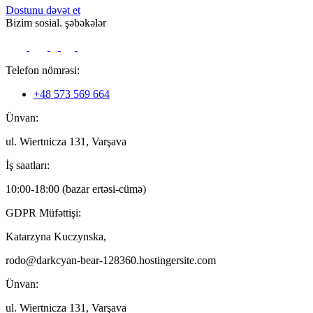
Dostunu dəvət et
Bizim sosial. şəbəkələr
Telefon nömrəsi:
+48 573 569 664
Ünvan:
ul. Wiertnicza 131, Varşava
İş saatları:
10:00-18:00 (bazar ertəsi-cümə)
GDPR Müfəttişi:
Katarzyna Kuczynska,
rodo@darkcyan-bear-128360.hostingersite.com
Ünvan:
ul. Wiertnicza 131, Varşava