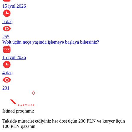
15 iyul 2026
5
dəq
255
Wolt üçün neçə yaşında işləməyə başlaya bilərsiniz?
15 iyul 2026
4
dəq
201
İstinad proqramı:
Taksidə müraciət etdiyiniz hər dost üçün 200 PLN və kuryer üçün
100 PLN qazanın.