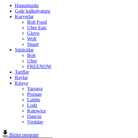
Haqqımızda
Gəlir kalkulyatoru
Kuryerlər
Bolt Food
Uber Eats
Glovo
Wolt
Stuart
Sürücülər
Bolt
Uber
FREENOW
Tariflər
Rəylər
Kirayə
Varşava
Poznan
Lublin
Lodz
Katowice
Dançiq
Vrotslav
Bizim proqram