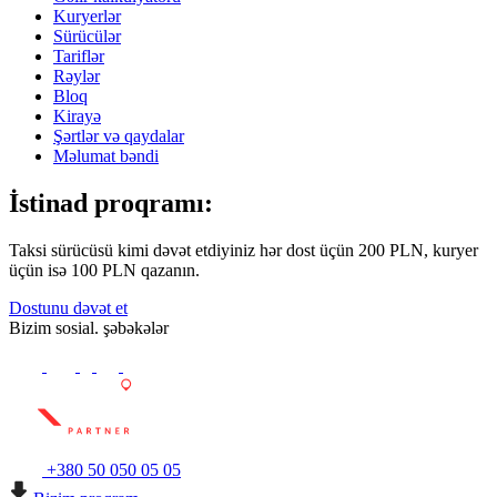
Kuryerlər
Sürücülər
Tariflər
Rəylər
Bloq
Kirayə
Şərtlər və qaydalar
Məlumat bəndi
İstinad proqramı:
Taksi sürücüsü kimi dəvət etdiyiniz hər dost üçün 200 PLN, kuryer
üçün isə 100 PLN qazanın.
Dostunu dəvət et
Bizim sosial. şəbəkələr
+380 50 050 05 05