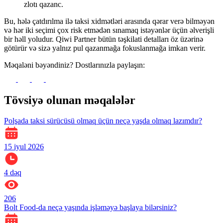
zlotı qazanc.
Bu, hələ çatdırılma ilə taksi xidmətləri arasında qərar verə bilməyən
və hər iki seçimi çox risk etmədən sınamaq istəyənlər üçün əlverişli
bir həll yoludur. Qiwi Partner bütün təşkilati detalları öz üzərinə
götürür və sizə yalnız pul qazanmağa fokuslanmağa imkan verir.
Məqaləni bəyəndiniz? Dostlarınızla paylaşın:
Tövsiyə olunan məqalələr
Polşada taksi sürücüsü olmaq üçün neçə yaşda olmaq lazımdır?
15 iyul 2026
4
dəq
206
Bolt Food-da neçə yaşında işləməyə başlaya bilərsiniz?