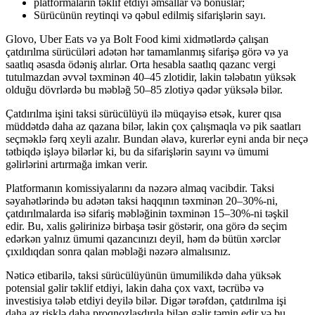
platformaların təklif etdiyi əmsallar və bonuslar;
Sürücünün reytinqi və qəbul edilmiş sifarişlərin sayı.
Glovo, Uber Eats və ya Bolt Food kimi xidmətlərdə çalışan
çatdırılma sürücüləri adətən hər tamamlanmış sifarişə görə və ya
saatlıq əsasda ödəniş alırlar. Orta hesabla saatlıq qazanc vergi
tutulmazdan əvvəl təxminən 40–45 zlotidir, lakin tələbatın yüksək
olduğu dövrlərdə bu məbləğ 50–85 zlotiyə qədər yüksələ bilər.
Çatdırılma işini taksi sürücülüyü ilə müqayisə etsək, kurer qısa
müddətdə daha az qazana bilər, lakin çox çalışmaqla və pik saatları
seçməklə fərq xeyli azalır. Bundan əlavə, kurerlər eyni anda bir neçə
tətbiqdə işləyə bilərlər ki, bu da sifarişlərin sayını və ümumi
gəlirlərini artırmağa imkan verir.
Platformanın komissiyalarını da nəzərə almaq vacibdir. Taksi
səyahətlərində bu adətən taksi haqqının təxminən 20–30%-ni,
çatdırılmalarda isə sifariş məbləğinin təxminən 15–30%-ni təşkil
edir. Bu, xalis gəlirinizə birbaşa təsir göstərir, ona görə də seçim
edərkən yalnız ümumi qazancınızı deyil, həm də bütün xərclər
çıxıldıqdan sonra qalan məbləği nəzərə almalısınız.
Nəticə etibarilə, taksi sürücülüyünün ümumilikdə daha yüksək
potensial gəlir təklif etdiyi, lakin daha çox vaxt, təcrübə və
investisiya tələb etdiyi deyilə bilər. Digər tərəfdən, çatdırılma işi
daha az risklə daha proqnozlaşdırıla bilən gəlir təmin edir və bu,