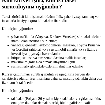
Kim kuryer işinə, kim isə taksi
sürücülüyünə uyğundur?
Taksi sürücüsü kimi işləmək dözümlülük, şəhəri yaxşı tanımaq və
insanlarla ünsiyyət qura bilməkdən ibarətdir.
Kim üçün uyğundur:
şəhər trafikində (Varşava, Krakov, Vrotslav) sürməkdə özünə
inamlı olan təcrübəli sürücülər;
yanacağı qənaətcil avtomobillərin (məsələn, Toyota Prius və
ya Corolla) sahibləri və ya avtomobil almağa və ya lizinqə
investisiya qoymağa hazır olanlar;
hüquqi statusa və tam sənəd dəstinə malik insanlar;
maksimum gəlir əldə etmək istəyənlər üçün
sərnişinlərlə işləməkdə özlərini rahat hiss edənlər
Kuryer çatdırılması sürətli iş mühiti və aşağı giriş baryeri ilə
xarakterizə olunur. Bu, insanlara daha az məsuliyyət, lakin daha çox
fiziki əmək tələb edir.
Kim üçün uyğundur:
tələbələr (Polşada 26 yaşdan kiçik tələbələr vergidən azaddır,
ona görə də onlar demək olar ki, bütün gəlirlərini xalis