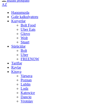
Bizim proqram
AZ
Haqqımızda
Gəlir kalkulyatoru
Kuryerlər
Bolt Food
Uber Eats
Glovo
Wolt
Stuart
Sürücülər
Bolt
Uber
FREENOW
Tariflər
Rəylər
Kirayə
Varşava
Poznan
Lublin
Lodz
Katowice
Dançiq
Vrotslav