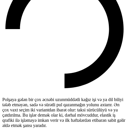
Polşaya gələn bir çox əcnəbi uzunmüddətli kağız işi və ya dil biliyi
tələb etməyən, sadə və sürətli pul qazanmağın yolunu axtarır. Ən
çox vaxt seçim iki variantdan ibarət olur: taksi sürücülüyü və ya
çatdırılma. Bu işlər demək olar ki, dərhal mövcuddur, elastik iş
qrafiki ilə işləməyə imkan verir və ilk həftələrdən etibarən sabit gəlir
əldə etmək şansı yaradır.