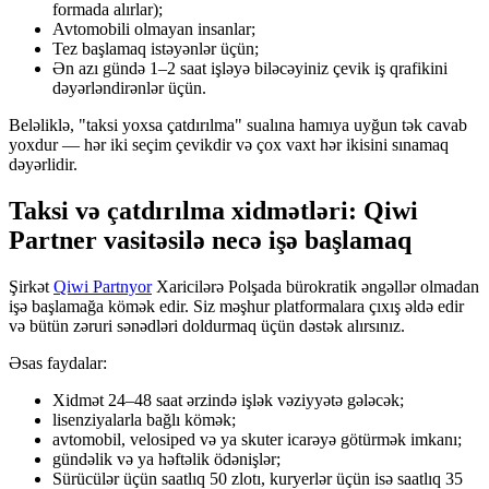
formada alırlar);
Avtomobili olmayan insanlar;
Tez başlamaq istəyənlər üçün;
Ən azı gündə 1–2 saat işləyə biləcəyiniz çevik iş qrafikini
dəyərləndirənlər üçün.
Beləliklə, "taksi yoxsa çatdırılma" sualına hamıya uyğun tək cavab
yoxdur — hər iki seçim çevikdir və çox vaxt hər ikisini sınamaq
dəyərlidir.
Taksi və çatdırılma xidmətləri: Qiwi
Partner vasitəsilə necə işə başlamaq
Şirkət
Qiwi Partnyor
Xaricilərə Polşada bürokratik əngəllər olmadan
işə başlamağa kömək edir. Siz məşhur platformalara çıxış əldə edir
və bütün zəruri sənədləri doldurmaq üçün dəstək alırsınız.
Əsas faydalar:
Xidmət 24–48 saat ərzində işlək vəziyyətə gələcək;
lisenziyalarla bağlı kömək;
avtomobil, velosiped və ya skuter icarəyə götürmək imkanı;
gündəlik və ya həftəlik ödənişlər;
Sürücülər üçün saatlıq 50 zlotı, kuryerlər üçün isə saatlıq 35