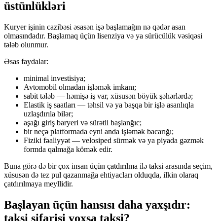
üstünlükləri
Kuryer işinin cazibəsi əsasən işə başlamağın nə qədər asan
olmasındadır. Başlamaq üçün lisenziya və ya sürücülük vəsiqəsi
tələb olunmur.
Əsas faydalar:
minimal investisiya;
Avtomobil olmadan işləmək imkanı;
sabit tələb — həmişə iş var, xüsusən böyük şəhərlərdə;
Elastik iş saatları — təhsil və ya başqa bir işlə asanlıqla
uzlaşdırıla bilər;
aşağı giriş baryeri və sürətli başlanğıc;
bir neçə platformada eyni anda işləmək bacarığı;
Fiziki fəaliyyət — velosiped sürmək və ya piyada gəzmək
formda qalmağa kömək edir.
Buna görə də bir çox insan üçün çatdırılma ilə taksi arasında seçim,
xüsusən də tez pul qazanmağa ehtiyacları olduqda, ilkin olaraq
çatdırılmaya meyllidir.
Başlayan üçün hansısı daha yaxşıdır:
taksi sifarişi yoxsa taksi?