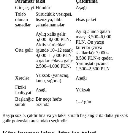
Parametr
taksi
Çatdırılma
Giriş eşiyi
Hündür
Aşağı
Tələb
Sürücülük vəsiqəsi,
olunan
lisenziya, tibbi
Əsas paket
sənədlər
şəhadətnamələr
Aylıq əlində qalan
Aylıq xalis gəlir:
maaş: 3,500–6,000
5,000–8,000 PLN.
PLN. Ən yaxşı
Aktiv sürücülər
kurerlər (zirvə
Orta gəlir
(gündə 10–12 saat):
saatlarda): 7,000–
9,000–11,000 PLN-
8,500 PLN-ə qədər.
ə qədər. Əlavə gəlir:
Yarımştat qazanc:
2,500–4,000 PLN.
1,500–2,500 PLN
Yüksək (yanacaq,
Xərclər
Aşağı
təmir, sığorta)
Fiziki
Aşağı
Yüksək
fəaliyyət
Başlanğıc
Bir neçə həftə
1–2 gün
sürəti
ərzində
Başqa sözlə, çatdırılma və ya taksi sürətli başlanğıc ilə daha yüksək
gəlir potensialı arasındakı seçimdir.