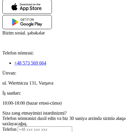
Bizim sosial. şəbəkələr
Telefon nömrəsi:
+48 573 569 664
Ünvan:
ul. Wiertnicza 131, Varşava
İş saatları:
10:00-18:00 (bazar ertəsi-cümə)
Sizə zəng etməyimizi istərdinizmi?
Telefon nömrənizi daxil edin və biz 30 saniyə ərzində sizinlə əlaqə
saxlayacağıq.
Telefon