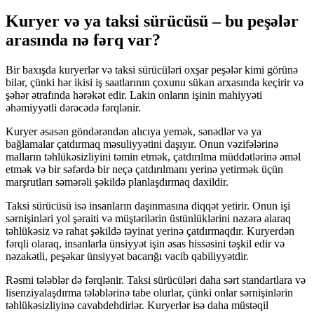
Kuryer və ya taksi sürücüsü – bu peşələr
arasında nə fərq var?
Bir baxışda kuryerlər və taksi sürücüləri oxşar peşələr kimi görünə
bilər, çünki hər ikisi iş saatlarının çoxunu sükan arxasında keçirir və
şəhər ətrafında hərəkət edir. Lakin onların işinin mahiyyəti
əhəmiyyətli dərəcədə fərqlənir.
Kuryer əsasən göndərəndən alıcıya yemək, sənədlər və ya
bağlamalar çatdırmaq məsuliyyətini daşıyır. Onun vəzifələrinə
malların təhlükəsizliyini təmin etmək, çatdırılma müddətlərinə əməl
etmək və bir səfərdə bir neçə çatdırılmanı yerinə yetirmək üçün
marşrutları səmərəli şəkildə planlaşdırmaq daxildir.
Taksi sürücüsü isə insanların daşınmasına diqqət yetirir. Onun işi
sərnişinləri yol şəraiti və müştərilərin üstünlüklərini nəzərə alaraq
təhlükəsiz və rahat şəkildə təyinat yerinə çatdırmaqdır. Kuryerdən
fərqli olaraq, insanlarla ünsiyyət işin əsas hissəsini təşkil edir və
nəzakətli, peşəkar ünsiyyət bacarığı vacib qabiliyyətdir.
Rəsmi tələblər də fərqlənir. Taksi sürücüləri daha sərt standartlara və
lisenziyalaşdırma tələblərinə tabe olurlar, çünki onlar sərnişinlərin
təhlükəsizliyinə cavabdehdirlər. Kuryerlər isə daha müstəqil