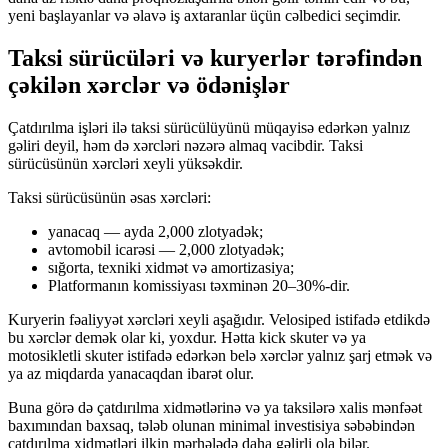
yeni başlayanlar və əlavə iş axtaranlar üçün cəlbedici seçimdir.
Taksi sürücüləri və kuryerlər tərəfindən
çəkilən xərclər və ödənişlər
Çatdırılma işləri ilə taksi sürücülüyünü müqayisə edərkən yalnız
gəliri deyil, həm də xərcləri nəzərə almaq vacibdir. Taksi
sürücüsünün xərcləri xeyli yüksəkdir.
Taksi sürücüsünün əsas xərcləri:
yanacaq — ayda 2,000 zlotyadək;
avtomobil icarəsi — 2,000 zlotyadək;
sığorta, texniki xidmət və amortizasiya;
Platformanın komissiyası təxminən 20–30%-dir.
Kuryerin fəaliyyət xərcləri xeyli aşağıdır. Velosiped istifadə etdikdə
bu xərclər demək olar ki, yoxdur. Hətta kick skuter və ya
motosikletli skuter istifadə edərkən belə xərclər yalnız şarj etmək və
ya az miqdarda yanacaqdan ibarət olur.
Buna görə də çatdırılma xidmətlərinə və ya taksilərə xalis mənfəət
baxımından baxsaq, tələb olunan minimal investisiya səbəbindən
çatdırılma xidmətləri ilkin mərhələdə daha gəlirli ola bilər.