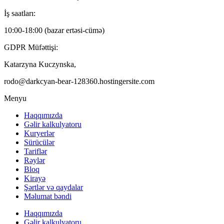
İş saatları:
10:00-18:00 (bazar ertəsi-cümə)
GDPR Müfəttişi:
Katarzyna Kuczynska,
rodo@darkcyan-bear-128360.hostingersite.com
Menyu
Haqqımızda
Gəlir kalkulyatoru
Kuryerlər
Sürücülər
Tariflər
Rəylər
Bloq
Kirayə
Şərtlər və qaydalar
Məlumat bəndi
Haqqımızda
Gəlir kalkulyatoru