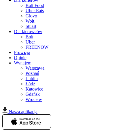
Dla kurierów
Bolt Food
Uber Eats
Glovo
Wolt
Stuart
Dla kierowców
Bolt
Uber
FREENOW
Prowizja
Opinie
Wynajem
Warszawa
Poznań
Lublin
Łódź
Katowice
Gdańsk
Wrocław
Nasza aplikacja