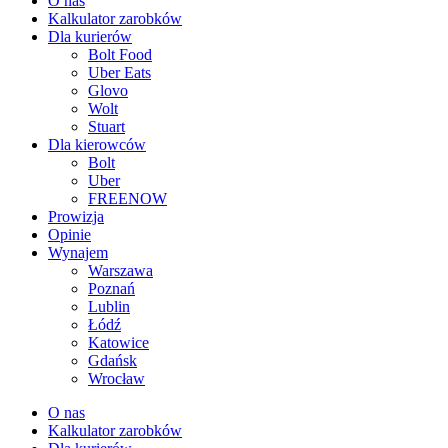
O nas
Kalkulator zarobków
Dla kurierów
Bolt Food
Uber Eats
Glovo
Wolt
Stuart
Dla kierowców
Bolt
Uber
FREENOW
Prowizja
Opinie
Wynajem
Warszawa
Poznań
Lublin
Łódź
Katowice
Gdańsk
Wrocław
O nas
Kalkulator zarobków