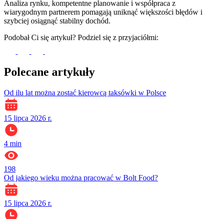
Analiza rynku, kompetentne planowanie i współpraca z
wiarygodnym partnerem pomagają uniknąć większości błędów i
szybciej osiągnąć stabilny dochód.
Podobał Ci się artykuł? Podziel się z przyjaciółmi:
Polecane artykuły
Od ilu lat można zostać kierowcą taksówki w Polsce
15 lipca 2026 r.
4
min
198
Od jakiego wieku można pracować w Bolt Food?
15 lipca 2026 r.