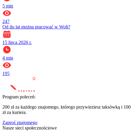
5
min
247
Od ilu lat można pracować w Wolt?
15 lipca 2026 r.
4
min
195
Program poleceń:
200 zł za każdego znajomego, którego przywieziesz taksówką i 100
zł za kuriera.
Zaproś znajomego
Nasze sieci społecznościowe