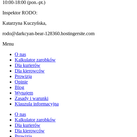
10:00-18:00 (pon.-pt.)
Inspektor RODO:
Katarzyna Kuczyńska,
rodo@darkcyan-bear-128360.hostingersite.com
Menu
O nas
Kalkulator zarobków
Dla kurierów
Dla kierowców
Prowizja
Opinie
Blog
Wynajem
Zasady i warunki
Klauzula informacyjna
O nas
Kalkulator zarobków
Dla kurierów
Dla kierowców
Prowizja