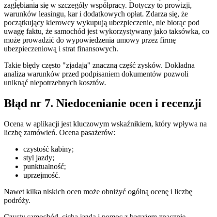
zagłębiania się w szczegóły współpracy. Dotyczy to prowizji,
warunków leasingu, kar i dodatkowych opłat. Zdarza się, że
początkujący kierowcy wykupują ubezpieczenie, nie biorąc pod
uwagę faktu, że samochód jest wykorzystywany jako taksówka, co
może prowadzić do wypowiedzenia umowy przez firmę
ubezpieczeniową i strat finansowych.
Takie błędy często "zjadają" znaczną część zysków. Dokładna
analiza warunków przed podpisaniem dokumentów pozwoli
uniknąć niepotrzebnych kosztów.
Błąd nr 7. Niedocenianie ocen i recenzji
Ocena w aplikacji jest kluczowym wskaźnikiem, który wpływa na
liczbę zamówień. Ocena pasażerów:
czystość kabiny;
styl jazdy;
punktualność;
uprzejmość.
Nawet kilka niskich ocen może obniżyć ogólną ocenę i liczbę
podróży.
Czysty samochód, cicha jazda i pomoc z bagażem znacznie