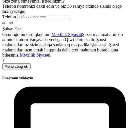
Sizə zəng etməyimizi istərdinizmi?
Telefon nömrənizi daxil edin və biz 30 saniyə ərzində sizinlə əlaqə
saxlayacağıq.
Telefon
ad
Şəhər
Oxuduğumu təsdiqləyirəm
Məxfilik Siyasəti
Şəxsi məlumatlarınızın
administratoru Varşavada yerləşən Qiwi Partner-dir. Şəxsi
məlumatlarınız sizinlə əlaqə saxlamaq məqsədilə işlənəcək. Şəxsi
məlumatlarınızın emalı haqqında daha çox məlumatı burada tapa
bilərsiniz
Məxfilik Siyasəti
.
Mənə zəng et.
Proqramı yükləyin