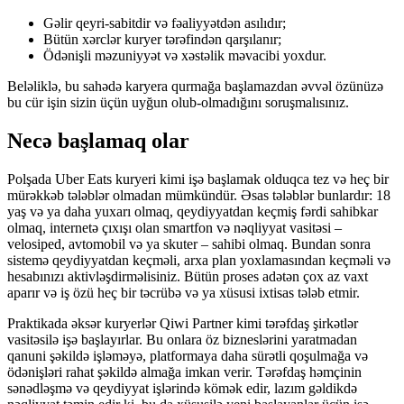
Gəlir qeyri-sabitdir və fəaliyyətdən asılıdır;
Bütün xərclər kuryer tərəfindən qarşılanır;
Ödənişli məzuniyyət və xəstəlik məvacibi yoxdur.
Beləliklə, bu sahədə karyera qurmağa başlamazdan əvvəl özünüzə
bu cür işin sizin üçün uyğun olub-olmadığını soruşmalısınız.
Necə başlamaq olar
Polşada Uber Eats kuryeri kimi işə başlamak olduqca tez və heç bir
mürəkkəb tələblər olmadan mümkündür. Əsas tələblər bunlardır: 18
yaş və ya daha yuxarı olmaq, qeydiyyatdan keçmiş fərdi sahibkar
olmaq, internetə çıxışı olan smartfon və nəqliyyat vasitəsi –
velosiped, avtomobil və ya skuter – sahibi olmaq. Bundan sonra
sistemə qeydiyyatdan keçməli, arxa plan yoxlamasından keçməli və
hesabınızı aktivləşdirməlisiniz. Bütün proses adətən çox az vaxt
aparır və iş özü heç bir təcrübə və ya xüsusi ixtisas tələb etmir.
Praktikada əksər kuryerlər Qiwi Partner kimi tərəfdaş şirkətlər
vasitəsilə işə başlayırlar. Bu onlara öz bizneslərini yaratmadan
qanuni şəkildə işləməyə, platformaya daha sürətli qoşulmağa və
ödənişləri rahat şəkildə almağa imkan verir. Tərəfdaş həmçinin
sənədləşmə və qeydiyyat işlərində kömək edir, lazım gəldikdə