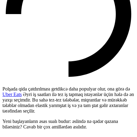
Polşada qida çatdırılması getdikcə daha populyar olur, ona görə də
Uber Eats
Əyri iş saatları ilə tez iş tapmaq istəyənlər üçün hələ də ən
yaxşı seçimdir. Bu sahə tez-tez tələbələr, miqrantlar və mürəkkəb
tələblər olmadan elastik yarımştat iş və ya tam ştat gəlir axtaranlar
tərəfindən seçilir.
Yeni başlayanların əsas sualı budur: əslində nə qədər qazana
bilərsiniz? Cavab bir çox amillərdən asılıdır.