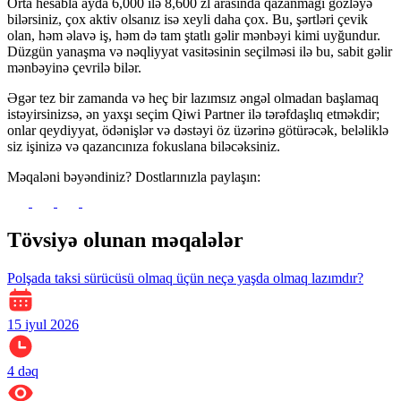
Orta hesabla ayda 6,000 ilə 8,600 zl arasında qazanmağı gözləyə
bilərsiniz, çox aktiv olsanız isə xeyli daha çox. Bu, şərtləri çevik
olan, həm əlavə iş, həm də tam ştatlı gəlir mənbəyi kimi uyğundur.
Düzgün yanaşma və nəqliyyat vasitəsinin seçilməsi ilə bu, sabit gəlir
mənbəyinə çevrilə bilər.
Əgər tez bir zamanda və heç bir lazımsız əngəl olmadan başlamaq
istəyirsinizsə, ən yaxşı seçim Qiwi Partner ilə tərəfdaşlıq etməkdir;
onlar qeydiyyat, ödənişlər və dəstəyi öz üzərinə götürəcək, beləliklə
siz işinizə və qazancınıza fokuslana biləcəksiniz.
Məqaləni bəyəndiniz? Dostlarınızla paylaşın:
Tövsiyə olunan məqalələr
Polşada taksi sürücüsü olmaq üçün neçə yaşda olmaq lazımdır?
15 iyul 2026
4
dəq