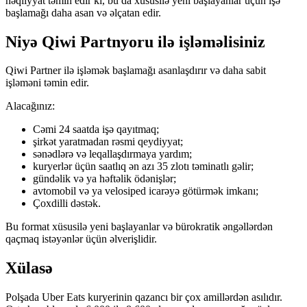
nəqliyyat təmin edir ki, bu da xüsusilə yeni başlayanlar üçün işə
başlamağı daha asan və əlçatan edir.
Niyə Qiwi Partnyoru ilə işləməlisiniz
Qiwi Partner ilə işləmək başlamağı asanlaşdırır və daha sabit
işləməni təmin edir.
Alacağınız:
Cəmi 24 saatda işə qayıtmaq;
şirkət yaratmadan rəsmi qeydiyyat;
sənədlərə və leqallaşdırmaya yardım;
kuryerlər üçün saatlıq ən azı 35 zlotı təminatlı gəlir;
gündəlik və ya həftəlik ödənişlər;
avtomobil və ya velosiped icarəyə götürmək imkanı;
Çoxdilli dəstək.
Bu format xüsusilə yeni başlayanlar və bürokratik əngəllərdən
qaçmaq istəyənlər üçün əlverişlidir.
Xülasə
Polşada Uber Eats kuryerinin qazancı bir çox amillərdən asılıdır.