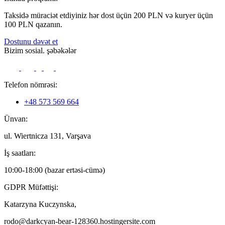
Taksidə müraciət etdiyiniz hər dost üçün 200 PLN və kuryer üçün
100 PLN qazanın.
Dostunu dəvət et
Bizim sosial. şəbəkələr
Telefon nömrəsi:
+48 573 569 664
Ünvan:
ul. Wiertnicza 131, Varşava
İş saatları:
10:00-18:00 (bazar ertəsi-cümə)
GDPR Müfəttişi:
Katarzyna Kuczynska,
rodo@darkcyan-bear-128360.hostingersite.com