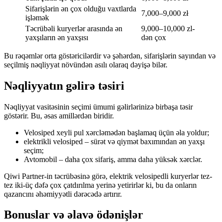
Sifarişlərin ən çox olduğu vaxtlarda
7,000–9,000 zł
işləmək
Təcrübəli kuryerlər arasında ən
9,000–10,000 zl-
yaxşıların ən yaxşısı
dən çox
Bu rəqəmlər orta göstəricilərdir və şəhərdən, sifarişlərin sayından və
seçilmiş nəqliyyat növündən asılı olaraq dəyişə bilər.
Nəqliyyatın gəlirə təsiri
Nəqliyyat vasitəsinin seçimi ümumi gəlirlərinizə birbaşa təsir
göstərir. Bu, əsas amillərdən biridir.
Velosiped xeyli pul xərcləmədən başlamaq üçün əla yoldur;
elektrikli velosiped – sürət və qiymət baxımından ən yaxşı
seçim;
Avtomobil – daha çox sifariş, amma daha yüksək xərclər.
Qiwi Partner-in təcrübəsinə görə, elektrik velosipedli kuryerlər tez-
tez iki-üç dəfə çox çatdırılma yerinə yetirirlər ki, bu da onların
qazancını əhəmiyyətli dərəcədə artırır.
Bonuslar və əlavə ödənişlər