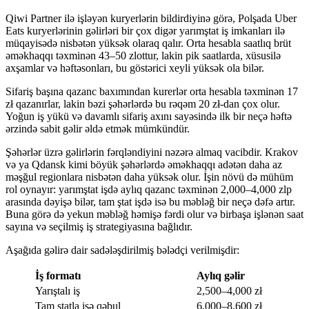
Qiwi Partner ilə işləyən kuryerlərin bildirdiyinə görə, Polşada Uber
Eats kuryerlərinin gəlirləri bir çox digər yarımştat iş imkanları ilə
müqayisədə nisbətən yüksək olaraq qalır. Orta hesabla saatlıq brüt
əməkhaqqı təxminən 43–50 zlottur, lakin pik saatlarda, xüsusilə
axşamlar və həftəsonları, bu göstərici xeyli yüksək ola bilər.
Sifariş başına qazanc baxımından kurerlər orta hesabla təxminən 17
zł qazanırlar, lakin bəzi şəhərlərdə bu rəqəm 20 zł-dan çox olur.
Yoğun iş yükü və davamlı sifariş axını sayəsində ilk bir neçə həftə
ərzində sabit gəlir əldə etmək mümkündür.
Şəhərlər üzrə gəlirlərin fərqləndiyini nəzərə almaq vacibdir. Krakov
və ya Qdansk kimi böyük şəhərlərdə əməkhaqqı adətən daha az
məşğul regionlara nisbətən daha yüksək olur. İşin növü də mühüm
rol oynayır: yarımştat işdə aylıq qazanc təxminən 2,000–4,000 zlp
arasında dəyişə bilər, tam ştat işdə isə bu məbləğ bir neçə dəfə artır.
Buna görə də yekun məbləğ həmişə fərdi olur və birbaşa işlənən saat
sayına və seçilmiş iş strategiyasına bağlıdır.
Aşağıda gəlirə dair sadələşdirilmiş bələdçi verilmişdir:
İş formatı
Aylıq gəlir
Yarıştalı iş
2,500–4,000 zł
Tam ştatla işə qəbul
6,000–8,600 zł