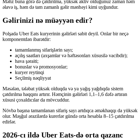
Məhz buna görə də çatdırılma, yüksək aktiv olduğunuz zaman həm
əlavə iş, həm də tam zamanlı gəlir mənbəyi kimi uyğundur.
Gəlirinizi nə müəyyən edir?
Polşada Uber Eats kuryerinin gəlirləri sabit deyil. Onlar bir neçə
komponentdən ibarətdir:
tamamlanmış sifarişlərin sayı;
açılış saatları (axşamlar və həftəsonları xüsusilə vacibdir);
hava şəraiti;
bonuslar və promosyonlar;
kuryer reytinqi
Seçilmiş nəqliyyat
Məsələn, tələbat yüksək olduqda və ya yağış yağdıqda sistem
çatdırılma haqqını artırır. Həmçinin gəlirləri 1,1–1,6 dəfə artıran
xüsusi çoxaldıcılar da mövcuddur.
Növbə başına tamamlanan sifariş sayı artdıqca əməkhaqqı da yüksək
olur. Məşğul ərazilərdə kurerlər gündə orta hesabla 8–15 çatdırılma
edirlər.
2026-cı ildə Uber Eats-də orta qazanc