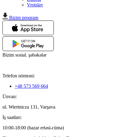
Vrotslav
Bizim proqram
Bizim sosial. şəbəkələr
Telefon nömrəsi:
+48 573 569 664
Ünvan:
ul. Wiertnicza 131, Varşava
İş saatları:
10:00-18:00 (bazar ertəsi-cümə)