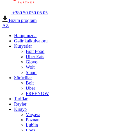
+380 50 050 05 05
Bizim proqram
AZ
Haqqımızda
Gəlir kalkulyatoru
Kuryerlər
Bolt Food
Uber Eats
Glovo
Wolt
Stuart
Sürücülər
Bolt
Uber
FREENOW
Tariflər
Rəylər
Kirayə
Varşava
Poznan
Lublin
Lodz