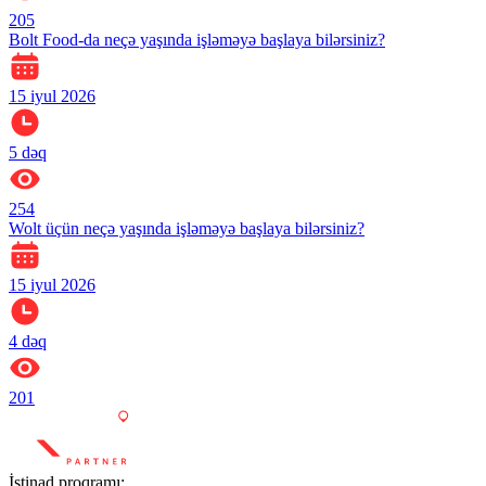
205
Bolt Food-da neçə yaşında işləməyə başlaya bilərsiniz?
15 iyul 2026
5
dəq
254
Wolt üçün neçə yaşında işləməyə başlaya bilərsiniz?
15 iyul 2026
4
dəq
201
İstinad proqramı: