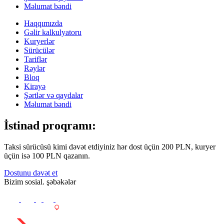
Məlumat bəndi
Haqqımızda
Gəlir kalkulyatoru
Kuryerlər
Sürücülər
Tariflər
Rəylər
Bloq
Kirayə
Şərtlər və qaydalar
Məlumat bəndi
İstinad proqramı:
Taksi sürücüsü kimi dəvət etdiyiniz hər dost üçün 200 PLN, kuryer
üçün isə 100 PLN qazanın.
Dostunu dəvət et
Bizim sosial. şəbəkələr