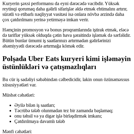
Kuryerin şəxsi performansı da eyni dərəcədə vacibdir. Yüksək
reytinqi qorumaq daha gəlirli sifarişlər əldə etmək ehtimalını artırır,
sürətli və etibarlı nəqliyyat vasitəsi isə onlara növbə ərzində daha
çox çatdırılmanı yerinə yetirməyə imkan verir.
Həmçinin promosyon və bonus proqramlarında iştirak etmək, eləcə
də tariflər yüksək olduqda çətin hava şəraitində işləmək də sərfəlidir.
Bütün bunlar ümumi iş saatlarınızı artırmadan gəlirlərinizi
əhəmiyyətli dərəcədə artırmağa kömək edir.
Polşada Uber Eats kuryeri kimi işləməyin
üstünlükləri və çatışmazlıqları
Bu cür iş sadəliyi səbəbindən cəlbedicidir, lakin onun özünəməxsus
xüsusiyyətləri var.
Müsbət cəhətləri:
Əyilə bilən iş saatları;
Təcrübə tələb olunmadan tez bir zamanda başlamaq;
onu təhsil və ya digər işlə birləşdirmək imkanı;
Çatdırılmaya davamlı tələb
Mənfi cəhətləri: