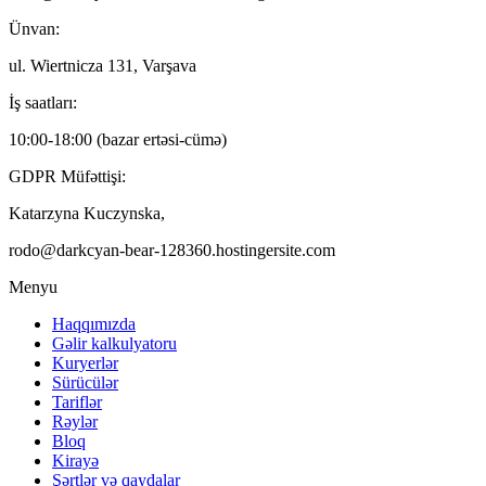
Ünvan:
ul. Wiertnicza 131, Varşava
İş saatları:
10:00-18:00 (bazar ertəsi-cümə)
GDPR Müfəttişi:
Katarzyna Kuczynska,
rodo@darkcyan-bear-128360.hostingersite.com
Menyu
Haqqımızda
Gəlir kalkulyatoru
Kuryerlər
Sürücülər
Tariflər
Rəylər
Bloq
Kirayə
Şərtlər və qaydalar