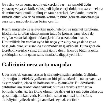
Əvvəlcə və ən əsası, nəqliyyat xərcləri var – avtomobil üçün
yanacaq və ya elektrik velosipedi üçün enerji doldurma xərci – eləcə
də müntəzəm texniki qulluq və təmir xərcləri. Avadanlıq intensiv
istifadə edildikdə daha sürətlə köhnəlir, buna görə də amortizasiya
əsas xərc maddələrindən birinə çevrilir.
Rəsmi müqavilə ilə işləyərkən mobil telefon və internet xərclərini,
işlədiyiniz tərəfdaş platformanın tutduğu komissiyanı, eləcə də
vergilər və sosial sığorta ödənişlərini də nəzərə almalısınız.
Ümumilikdə bu xərclər ayda bir neçə yüz zloty və ya daha çoxa
başa gələ bilər, xüsusən də avtomobildən işləyərkən. Buna görə də
təcrübəli kurerlər yalnız ümumi gəlirə deyil, həm də bütün xərclər
çıxıldıqdan sonra qalan xalis mənfəətə diqqət yetirirlər.
Gəlirinizi necə artırmaq olar
Uber Eats-də qazanc əsasən iş strategiyanızdan asılıdır. Gəlirinizi
artırmağın ən effektiv yollarından biri pik saatlarda – nahar vaxtı və
axşam saatları, eləcə də həftəsonları – işləməkdir. Bu dövrlərdə
çatdırılmalara tələbat daha yüksək olur və artırılmış tariflər və
bonuslar daha tez-tez tətbiq olunur, bu da eyni iş saatı üçün daha çox
qazanmağa imkan verir. Həmçinin, şəhər mərkəzi kimi sifariş
aktivliyinin yüksək olduğu əraziləri seçmək vacibdir.