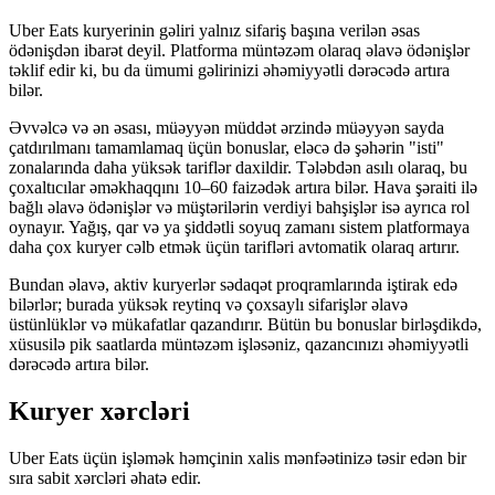
Uber Eats kuryerinin gəliri yalnız sifariş başına verilən əsas
ödənişdən ibarət deyil. Platforma müntəzəm olaraq əlavə ödənişlər
təklif edir ki, bu da ümumi gəlirinizi əhəmiyyətli dərəcədə artıra
bilər.
Əvvəlcə və ən əsası, müəyyən müddət ərzində müəyyən sayda
çatdırılmanı tamamlamaq üçün bonuslar, eləcə də şəhərin "isti"
zonalarında daha yüksək tariflər daxildir. Tələbdən asılı olaraq, bu
çoxaltıcılar əməkhaqqını 10–60 faizədək artıra bilər. Hava şəraiti ilə
bağlı əlavə ödənişlər və müştərilərin verdiyi bahşişlər isə ayrıca rol
oynayır. Yağış, qar və ya şiddətli soyuq zamanı sistem platformaya
daha çox kuryer cəlb etmək üçün tarifləri avtomatik olaraq artırır.
Bundan əlavə, aktiv kuryerlər sədaqət proqramlarında iştirak edə
bilərlər; burada yüksək reytinq və çoxsaylı sifarişlər əlavə
üstünlüklər və mükafatlar qazandırır. Bütün bu bonuslar birləşdikdə,
xüsusilə pik saatlarda müntəzəm işləsəniz, qazancınızı əhəmiyyətli
dərəcədə artıra bilər.
Kuryer xərcləri
Uber Eats üçün işləmək həmçinin xalis mənfəətinizə təsir edən bir
sıra sabit xərcləri əhatə edir.