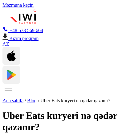
Məzmuna keçin
+48 573 569 664
Bizim proqram
AZ
Ana səhifə
/
Bloq
/
Uber Eats kuryeri nə qədər qazanır?
Uber Eats kuryeri nə qədər
qazanır?