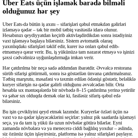
Uber Eats üçün işləmək barədə bilməli
olduğunuz hər şey
Uber Eats-də bütün iş axını – sifarişləri qəbul etməkdən gəlirləri
izləməyə qədər – tək bir mobil tətbiq vasitəsilə idarə olunur.
Hesabınızı qeydiyyatdan keçirib aktivləşdirdikdən sonra istədiyiniz
vaxt işləməyə başlaya bilərsiniz. Sistem avtomatik olaraq
yaxınlıqdakı sifarişləri təklif edir, kurer isə onları qəbul edib-
etməməyə qərar verir. Bu, iş yükünüzə tam nəzarət etməyə və işinizi
şəxsi cədvəlinizə uyğunlaşdırmağa imkan verir.
Hər çatdırılma bir neçə sadə addımdan ibarətdir. Əvvəlcə restorana
sürüb sifarişi götürməli, sonra isə göstərilən ünvana çatdırmalısınız.
Tətbiq marşrutu, məsafəni və təxmin edilən ödənişi göstərir, beləliklə
kuryer sifarişin nə qədər gəlirli olduğunu əvvəlcədən bilir. Orta
hesabla sıx məntəqələrdə bir növbədə 8–15 çatdırılma yerinə yetirilir
və şəhər sıx olduqda demək olar ki, fasiləsiz sifariş qəbul edə
bilərsiniz.
Bu işin çevikliyini qeyd etmək lazımdır. Kuryerlər özləri üçün nə
vaxt və nə qədər işləyəcəklərini seçirlər: yalnız pik saatlarda işləməyi
seçə, ya da tam iş yükü ilə uzun növbələr götürə bilərlər. Eyni
zamanda növbələrə və ya menecerə ciddi bağlılıq yoxdur – əslində,
siz özünüz üçün işləyirsiniz, platforma isə yalnız sifarişləri paylayır.