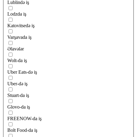
Lublində iş
Lodzda iş
Katovitsedə iş
Varşavada iş
Əlavələr
Wolt-da iş
Uber Eats-də iş
Uber-də iş
Stuart-da iş
Glovo-da iş
FREENOW-da iş
Bolt Food-da iş