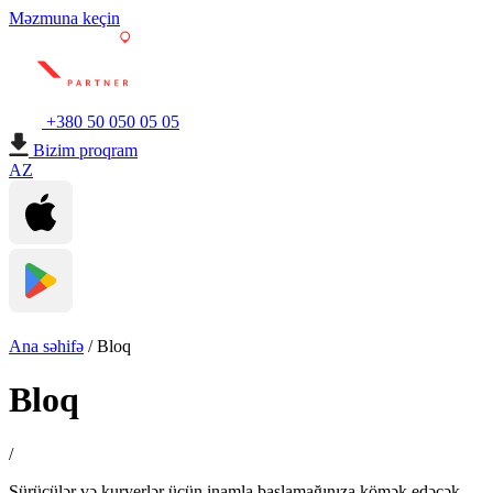
Məzmuna keçin
+380 50 050 05 05
Bizim proqram
AZ
Ana səhifə
/
Bloq
Bloq
/
Sürücülər və kuryerlər üçün inamla başlamağınıza kömək edəcək