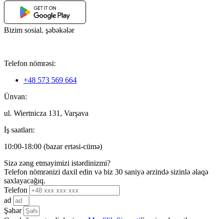
Bizim sosial. şəbəkələr
Telefon nömrəsi:
+48 573 569 664
Ünvan:
ul. Wiertnicza 131, Varşava
İş saatları:
10:00-18:00 (bazar ertəsi-cümə)
Sizə zəng etməyimizi istərdinizmi?
Telefon nömrənizi daxil edin və biz 30 saniyə ərzində sizinlə əlaqə
saxlayacağıq.
Telefon
ad
Şəhər