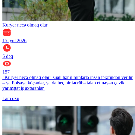
Kuryer necə olmaq olar
15 iyul 2026
5
dəq
157
"Kuryer necə olmaq olar" sualı hər il minlərlə insan tərəfindən verilir
– ya Polşaya köçənlər, ya da heç bir təcrübə tələb etməyən çevik
yarımştat iş axtaranlar.
Tam oxu