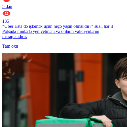
5
dəq
135
"Uber Eats-də işləmək üçün neçə yaşın olmalıdır?" sualı hər il
Polşada minlərlə yeniyetməni və onların valideynlərini
maraqlandırır.
Tam oxu