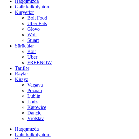
Haqqımızda
Gəlir kalkulyatoru
Kuryerlər
Bolt Food
Uber Eats
Glovo
Wolt
Stuart
Sürücülər
Bolt
Uber
FREENOW
Tariflər
Rəylər
Kirayə
Varşava
Poznan
Lublin
Lodz
Katowice
Dançiq
Vrotslav
Haqqımızda
Gəlir kalkulyatoru