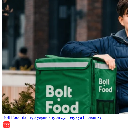
Bolt Food-da neçə yaşında işləməyə başlaya bilərsiniz?