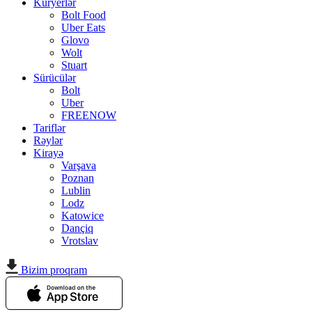
Kuryerlər
Bolt Food
Uber Eats
Glovo
Wolt
Stuart
Sürücülər
Bolt
Uber
FREENOW
Tariflər
Rəylər
Kirayə
Varşava
Poznan
Lublin
Lodz
Katowice
Dançiq
Vrotslav
Bizim proqram