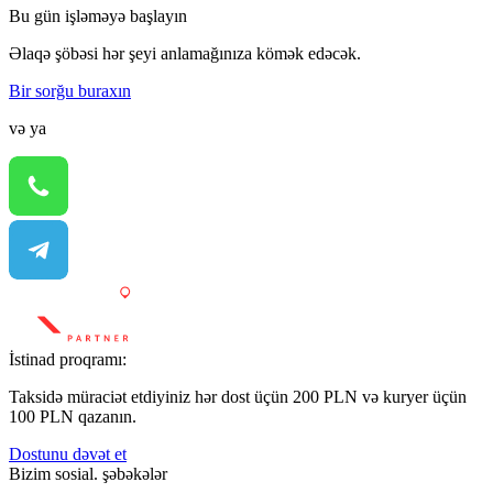
Bu gün işləməyə başlayın
Əlaqə şöbəsi hər şeyi anlamağınıza kömək edəcək.
Bir sorğu buraxın
və ya
İstinad proqramı:
Taksidə müraciət etdiyiniz hər dost üçün 200 PLN və kuryer üçün
100 PLN qazanın.
Dostunu dəvət et
Bizim sosial. şəbəkələr