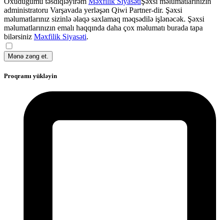
Oxuduğumu təsdiqləyirəm
Məxfilik Siyasəti
Şəxsi məlumatlarınızın
administratoru Varşavada yerləşən Qiwi Partner-dir. Şəxsi
məlumatlarınız sizinlə əlaqə saxlamaq məqsədilə işlənəcək. Şəxsi
məlumatlarınızın emalı haqqında daha çox məlumatı burada tapa
bilərsiniz
Məxfilik Siyasəti
.
Mənə zəng et.
Proqramı yükləyin