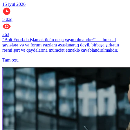
15 iyul 2026
5
dəq
263
"Bolt Food-da işləmək üçün neçə yaşın olmalıdır?" — bu sual
şayiələrə və ya forum yazılara əsaslanaraq deyil, birbaşa şirkətin
rəsmi şərt və qaydalarına müraciət etməklə cavablandırılmalıdır.
Tam oxu