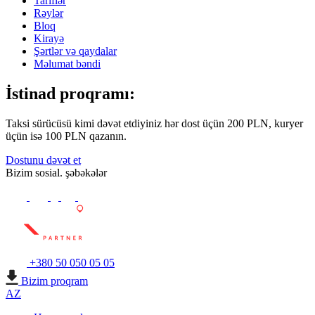
Tariflər
Rəylər
Bloq
Kirayə
Şərtlər və qaydalar
Məlumat bəndi
İstinad proqramı:
Taksi sürücüsü kimi dəvət etdiyiniz hər dost üçün 200 PLN, kuryer
üçün isə 100 PLN qazanın.
Dostunu dəvət et
Bizim sosial. şəbəkələr
+380 50 050 05 05
Bizim proqram
AZ