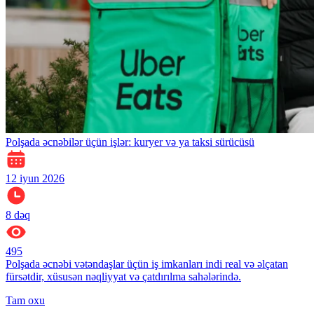
Polşada əcnəbilər üçün işlər: kuryer və ya taksi sürücüsü
12 iyun 2026
8
dəq
495
Polşada əcnəbi vətəndaşlar üçün iş imkanları indi real və əlçatan
fürsətdir, xüsusən nəqliyyat və çatdırılma sahələrində.
Tam oxu