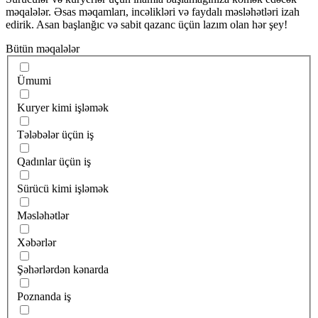
məqalələr. Əsas məqamları, incəlikləri və faydalı məsləhətləri izah
edirik. Asan başlanğıc və sabit qazanc üçün lazım olan hər şey!
Bütün məqalələr
Ümumi
Kuryer kimi işləmək
Tələbələr üçün iş
Qadınlar üçün iş
Sürücü kimi işləmək
Məsləhətlər
Xəbərlər
Şəhərlərdən kənarda
Poznanda iş