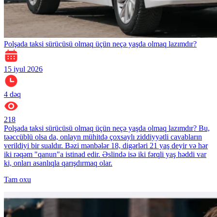
Polşada taksi sürücüsü olmaq üçün neçə yaşda olmaq lazımdır?
15 iyul 2026
4
dəq
218
Polşada taksi sürücüsü olmaq üçün neçə yaşda olmaq lazımdır? Bu,
təəccüblü olsa da, onlayn mühitdə çoxsaylı ziddiyyətli cavabların
verildiyi bir sualdır. Bəzi mənbələr 18, digərləri 21 yaş deyir və hər
iki rəqəm "qanun"a istinad edir. Əslində isə iki fərqli yaş həddi var
ki, onları asanlıqla qarışdırmaq olar.
Tam oxu