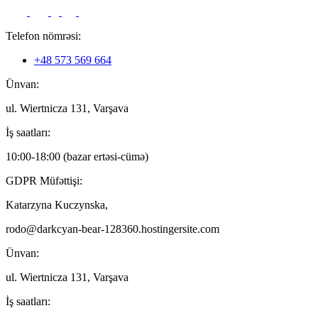
Telefon nömrəsi:
+48 573 569 664
Ünvan:
ul. Wiertnicza 131, Varşava
İş saatları:
10:00-18:00 (bazar ertəsi-cümə)
GDPR Müfəttişi:
Katarzyna Kuczynska,
rodo@darkcyan-bear-128360.hostingersite.com
Ünvan:
ul. Wiertnicza 131, Varşava
İş saatları: