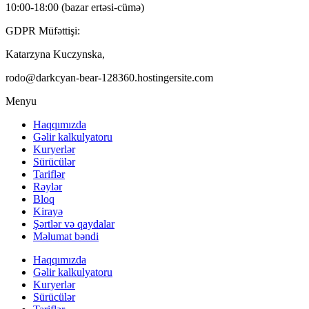
10:00-18:00 (bazar ertəsi-cümə)
GDPR Müfəttişi:
Katarzyna Kuczynska,
rodo@darkcyan-bear-128360.hostingersite.com
Menyu
Haqqımızda
Gəlir kalkulyatoru
Kuryerlər
Sürücülər
Tariflər
Rəylər
Bloq
Kirayə
Şərtlər və qaydalar
Məlumat bəndi
Haqqımızda
Gəlir kalkulyatoru
Kuryerlər
Sürücülər