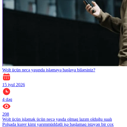
Wolt üçün neçə yaşında işləməyə başlaya bilərsiniz?
15 iyul 2026
4
dəq
208
Wolt üçün işləmək üçün neçə yaşda olmaq lazım olduğu sualı
Polşada kurer kimi yarımmüddətli işə başlamaq istəyən bir çox